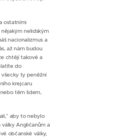
 a ostatními
 nějakým nelidským
náš nacionalizmus a
nás, až nám budou
že chtějí takové a
latíte do
i, všecky ty peněžní
dního krejcaru
 nebo těm lidem,
li," aby to nebylo
za války Angličanům a
ivé občanské války,