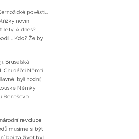
ernožické pověsti...
třižky novin
i lety. A dnes?
odil... Kdo? Že by
. Bruselská
ud. Chudáčci Němci
 Hlavně: byli hodní;
 rakouské Němky
vou Benešovo
 národní revoluce
sedů musíme si být
í boj za život byl