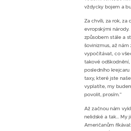
vždycky bojem a bu
Za chvíli, za rok, za
evropskými národy.
způsobem stále a st
šovinizmus, až nám 
vypočítávat, co všec
takové odškodnění, 
posledního krejcaru 
taxy, které jste naše
vyplatíte, my bude
povolit, prosím."
Až začnou nám vyklád
nelidské a tak... My
Američanům říkával: 