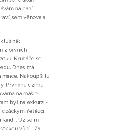
ávám na paní.
raví jsem věnovala
Aktuálně:
 z prvních
vatku. Kruháče se
hledu. Dnes má
 mince. Nakoupíš tu
ny. Prvnímu cizímu
ovárna na mašle.
am byli na exkurzi -
 cizáckými řetězci.
fland... Už se mi
tickou vůní... Za