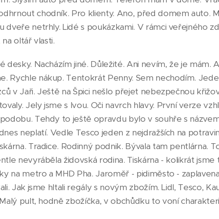
dhrnout chodník. Pro klienty. Ano, před domem auto. M
u dveře netrhly. Lidé s poukázkami. V rámci veřejného zd
na oltář vlasti.
é desky. Nacházím jiné. Důležité. Ani nevím, že je mám. 
e. Rychle nákup. Tentokrát Penny. Sem nechodím. Jeden
ců v Jaři. Ještě na Špici nešlo přejet nebezpečnou křižo
valy. Jely jsme s Ivou. Oči navrch hlavy. První verze vz
 podobu. Tehdy to ještě opravdu bylo v souhře s názvem
dnes neplatí. Vedle Tesco jeden z nejdražších na potravi
skárna. Tradice. Rodinný podnik. Bývala tam pentlárna. T
ntle nevyráběla židovská rodina. Tiskárna - kolikrát jsme t
nky na metro a MHD Pha. Jaroměř - pidiměsto - zaplavena
li. Jak jsme hltali regály s novým zbožím. Lidl, Tesco, Kau
 Malý pult, hodně zbožíčka, v obchůdku to voní charakteris