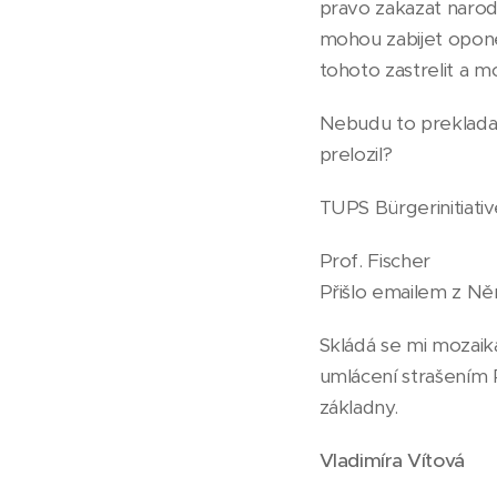
pravo zakazat narodn
mohou zabijet opone
tohoto zastrelit a 
Nebudu to prekladat
prelozil?
TUPS Bürgerinitiativ
Prof. Fischer
Přišlo emailem z N
Skládá se mi mozaika
umlácení strašením R
základny.
Vladimíra Vítová