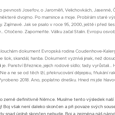
o pevnosti Josefov, o Jaroměři, Velichovkách, Jasenné, Č
 některé dvojmo. Po mamince a moje. Probírám staré výs
. Zajímavé. Jak se psalo v roce 95, 2000, ještě i před šest
... Otočeno. Zapomeňte. Válku začal Stalin. Evropu osvob
slouchám dokument Evropská rodina Coudenhove-Kalergi
 je šok, skandál, hanba. Dokument vyznívá jinak, než dos
 je. Panství Březnice, jejich rodové sídlo; tady vyrůstali...
. Ne a ne se od těch lží, překrucování dějepisu, fňukání
 Vyrobeno 2018. Ano, poplatno dnešku. Hned mi jde hla
to země definitivně Němce. Musíme tento výsledek naší
ej! Boj však není daleko skončen a při povaze svých sou
dy snad úplně skončen nebude. Boj a zejména náš národn