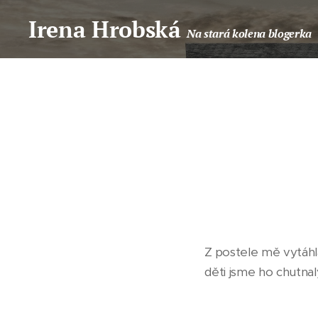
Irena Hrobská
Na stará kolena blogerka
Z postele mě vytáhl
děti jsme ho chutnal