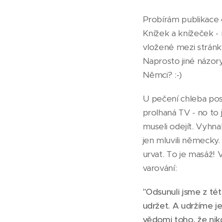
Probírám publikace 
Knížek a knížeček -
vložené mezi stránky
Naprosto jiné názory
Němci? :-)
U pečení chleba po
prolhaná TV - no to
museli odejít. Vyhnali
jen mluvili německy
urvat. To je masáž!
varování:
"Odsunuli jsme z té
udržet. A udržíme j
vědomi toho, že nik