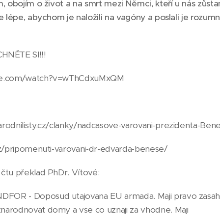
, obojím o život a na smrt mezi Němci, kteří u nás zůsta
je lépe, abychom je naložili na vagóny a poslali je roz
NĚTE SI!!!
ube.com/watch?v=wThCdxuMxQM
rodnilisty.cz/clanky/nadcasove-varovani-prezidenta-Ben
cz/pripomenuti-varovani-dr-edvarda-benese/
čtu překlad PhDr. Vítové:
OR - Doposud utajovana EU armada. Maji pravo zasah
arodnovat domy a vse co uznaji za vhodne. Maji