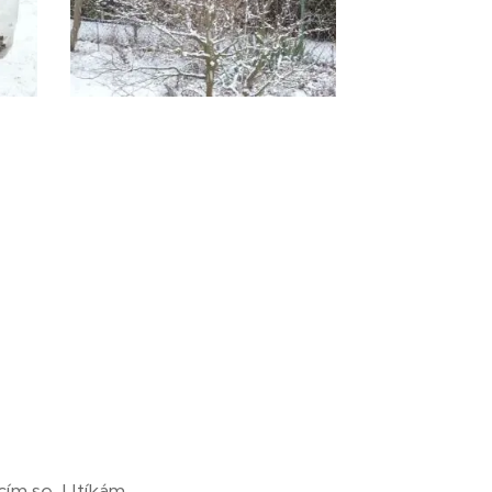
cím se. Utíkám