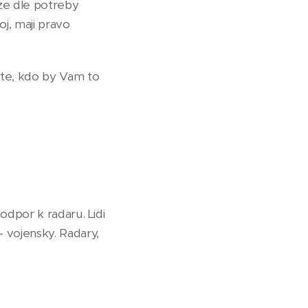
 ze dle potreby
j, maji pravo
ete, kdo by Vam to
odpor k radaru. Lidi
- vojensky. Radary,