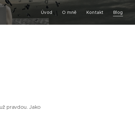
Úvod
O mně
Kontakt
Blog
 už pravdou. Jako