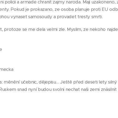
i policii a armade chranit zajmy naroda. Maji uzakoneno,
nty. Pokud je prokazano, ze osoba planuje proti EU odbo
mohou vynaset samosoudy a provadet tresty smrti.
, protoze se me dela velmi zle. Myslim, ze nekoho najd
e
ěmecka
; měnění učebnic, dějepisu... Ještě před deseti lety silný 
uskem snad nyní budou svolni nechat naši zemi znásilnit 