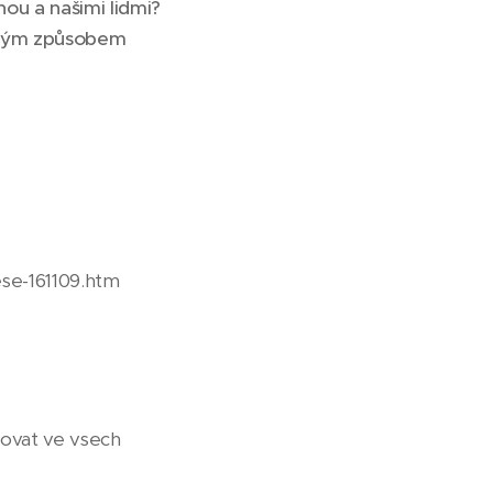
nou a našimi lidmi?
umným způsobem
ese-161109.htm
ovat ve vsech