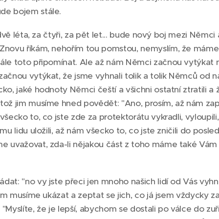
de bojem stále.
 dvě léta, za čtyři, za pět let... bude nový boj mezi Němci
 Znovu říkám, nehořím tou pomstou, nemyslím, že máme
ále toto připomínat. Ale až nám Němci začnou vytýkat 
začnou vytýkat, že jsme vyhnali tolik a tolik Němců od 
ko, jaké hodnoty Němci čeští a všichni ostatní ztratili a 
tož jim musíme hned povědět: "Ano, prosím, až nám zap
všecko to, co jste zde za protektorátu vykradli, vyloupil
mu lidu uložili, až nám všecko to, co jste zničili do posle
me uvažovat, zda-li nějakou část z toho máme také Vám
at: "no vy jste přeci jen mnoho našich lidí od Vás vyhna
 jim musíme ukázat a zeptat se jich, co já jsem vždycky 
"Myslíte, že je lepší, abychom se dostali po válce do zuř