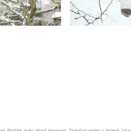
ům. Slyším auto před domem. Telefon mám v domě. Vra