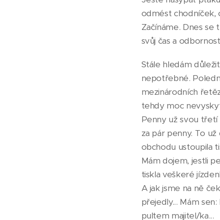
odmést chodníček, o
Začínáme. Dnes se t
svůj čas a odbornost 
Stále hledám důležit
nepotřebné. Poledn
mezinárodních řetěz
tehdy moc nevyskyto
Penny už svou třetí
za pár penny. To už 
obchodu ustoupila ti
Mám dojem, jestli pe
tiskla veškeré jízde
A jak jsme na ně čeka
přejedly... Mám sen:
pultem majitel/ka...