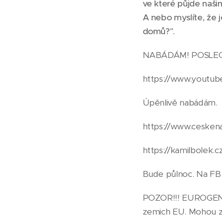
ve které půjde našim
A nebo myslíte, že 
domů?".
NABÁDÁM! POSLECH
https://www.yout
Úpěnlivě nabádám.
https://www.ceskena
https://kamilbolek.
Bude půlnoc. Na FB 
POZOR!!! EUROGENDF
zemich EU. Mohou zn