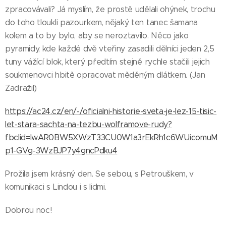
zpracovávali? Já myslím, že prostě udělali ohýnek, trochu
do toho tloukli pazourkem, nějaký ten tanec šamana
kolem a to by bylo, aby se neroztavilo. Něco jako
pyramidy, kde každé dvě vteřiny zasadili dělníci jeden 2,5
tuny vážící blok, který předtím stejně rychle stačili jejich
soukmenovci hbitě opracovat měděným dlátkem. (Jan
Zadražil)
https://ac24.cz/en/-/oficialni-historie-sveta-je-lez-15-tisic-
let-stara-sachta-na-tezbu-wolframove-rudy?
fbclid=IwAR0BW5XWzT33CU0W1a3rEkRh1c6WUicomuM
p1-GVg-3WzBJP7y4gncPdku4
Prožila jsem krásný den. Se sebou, s Petrouškem, v
komunikaci s Lindou i s lidmi.
Dobrou noc!