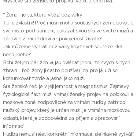
Mystické síla ženského projevu. Vedic písmo říká:
" Žena - je ta, která vítězí bez války."
To je zvláštní! Proč musí mnoho současných žen bojovat o
své místo pod sluncem, dokázat svou sílu ve světě mužů a
zároveň ztrácí zdraví a spokojenost života?
Jak můžeme vyhrát bez války, když svět soutěže říká
něco jiného?
Bohužel jen pár žen ví, jak ovládat jednu ze svých silných
zbraní - řeč, ženy ji často používají jen pro já, učí se
komunikovat tvrdě a jasně, jako muži.
Síla ženské řeči je v její jemnost a magnetismus. Zajímavý
fyziologické fakt: muži vnímají ženský projev na polokouli a
mozkové zóně zodpovědné za vnímání hudby, zatímco
mužský projev, který je určen muži, je vnímána mozkovou
oblastí, která je zodpovědná za příjem a zpracování
informací.
Hudba nemusí nést konkrétní informace, ale hlavně vytváří