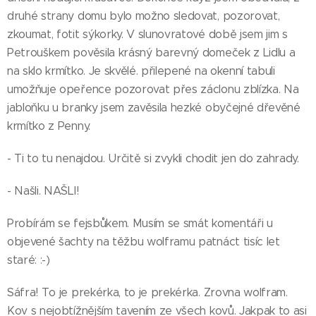
druhé strany domu bylo možno sledovat, pozorovat,
zkoumat, fotit sýkorky. V slunovratové době jsem jim s
Petrouškem pověsila krásný barevný domeček z Lidlu a
na sklo krmítko. Je skvělé. přilepené na okenní tabuli
umožňuje opeřence pozorovat přes záclonu zblízka. Na
jabloňku u branky jsem zavěsila hezké obyčejné dřevěné
krmítko z Penny.
- Ti to tu nenajdou. Určitě si zvykli chodit jen do zahrady.
- Našli. NAŠLI!
Probírám se fejsbůkem. Musím se smát komentáři u
objevené šachty na těžbu wolframu patnáct tisíc let
staré: :-)
Sáfra! To je prekérka, to je prekérka. Zrovna wolfram.
Kov s nejobtížnějším tavením ze všech kovů. Jakpak to asi