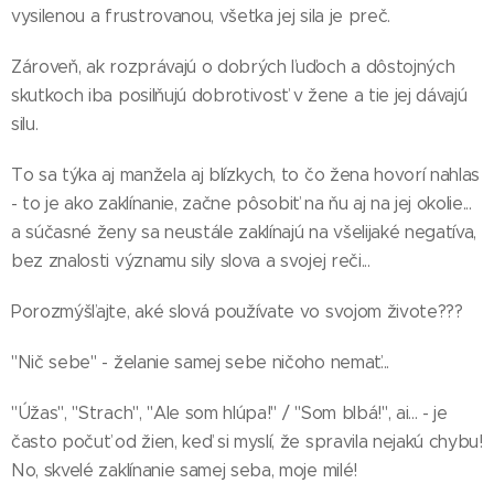
vysilenou a frustrovanou, všetka jej sila je preč.
Zároveň, ak rozprávajú o dobrých ľuďoch a dôstojných
skutkoch iba posilňujú dobrotivosť v žene a tie jej dávajú
silu.
To sa týka aj manžela aj blízkych, to čo žena hovorí nahlas
- to je ako zaklínanie, začne pôsobiť na ňu aj na jej okolie...
a súčasné ženy sa neustále zaklínajú na všelijaké negatíva,
bez znalosti významu sily slova a svojej reči...
Porozmýšľajte, aké slová používate vo svojom živote???
"Nič sebe" - želanie samej sebe ničoho nemať...
"Úžas", "Strach", "Ale som hlúpa!" / "Som blbá!", ai... - je
často počuť od žien, keď si myslí, že spravila nejakú chybu!
No, skvelé zaklínanie samej seba, moje milé!