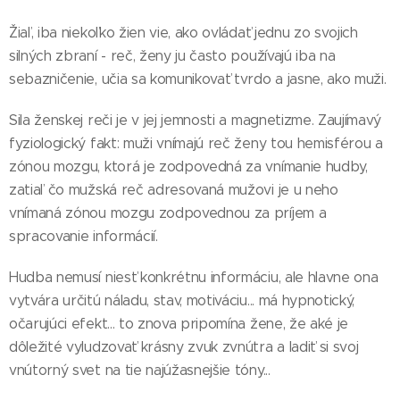
Žiaľ, iba niekoľko žien vie, ako ovládať jednu zo svojich
silných zbraní - reč, ženy ju často používajú iba na
sebazničenie, učia sa komunikovať tvrdo a jasne, ako muži.
Sila ženskej reči je v jej jemnosti a magnetizme. Zaujímavý
fyziologický fakt: muži vnímajú reč ženy tou hemisférou a
zónou mozgu, ktorá je zodpovedná za vnímanie hudby,
zatiaľ čo mužská reč adresovaná mužovi je u neho
vnímaná zónou mozgu zodpovednou za príjem a
spracovanie informácií.
Hudba nemusí niesť konkrétnu informáciu, ale hlavne ona
vytvára určitú náladu, stav, motiváciu... má hypnotický,
očarujúci efekt... to znova pripomína žene, že aké je
dôležité vyludzovať krásny zvuk zvnútra a ladiť si svoj
vnútorný svet na tie najúžasnejšie tóny...