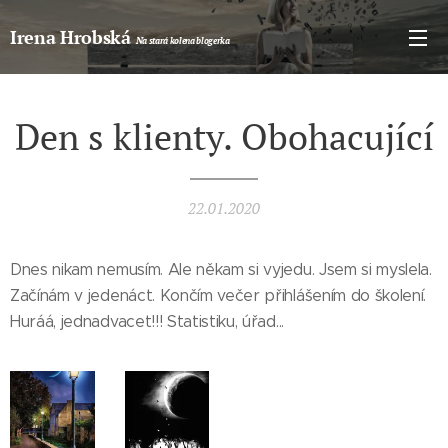
Irena Hrobská
Na stará kolena blogerka
Den s klienty. Obohacující
22.01.2020
Dnes nikam nemusím. Ale někam si vyjedu. Jsem si myslela.
Začínám v jedenáct. Končím večer přihlášením do školení.
Huráá, jednadvacet!!! Statistiku, úřad...