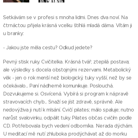
Setkávám se v profesi s mnoha lidmi. Dnes dva noví. Na
čtrnáctou přijela krásná vcelku štíhlá mladá dáma. Vítám ji
u branky:
- Jakou jste měla cestu? Odkud jedete?
Pevný stisk ruky. Cvičitelka. Krásná tvář; ztepilá postava;
ale výsledky s docela obstojnými rezervami. Metabolický
věk - jen o rok menší než biologický, tuky vyšší, než by se
očekávalo... Paní nádherně komunikuje. Poslouchá.
Dozvukujeme si. Osvícená. Vybírá si program k nápravě
stravovacích chyb... Snaží se jíst zdravě, správně. Ale
nedovýživa ji nutí k mlsání. Cvičí pilates; málo spaluje; nutno
narůst svalovinku, odpálit tuky. Pilates občas cvičím podle
CD. Potřebovala bych vedení odborníka. Nerada dýchám.
U meditací mě nutí zhluboka prodýchávat až do morku