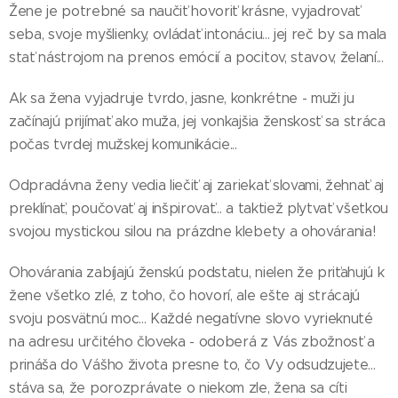
Žene je potrebné sa naučiť hovoriť krásne, vyjadrovať
seba, svoje myšlienky, ovládať intonáciu... jej reč by sa mala
stať nástrojom na prenos emócií a pocitov, stavov, želaní...
Ak sa žena vyjadruje tvrdo, jasne, konkrétne - muži ju
začínajú prijímať ako muža, jej vonkajšia ženskosť sa stráca
počas tvrdej mužskej komunikácie...
Odpradávna ženy vedia liečiť aj zariekať slovami, žehnať aj
preklínať, poučovať aj inšpirovať... a taktiež plytvať všetkou
svojou mystickou silou na prázdne klebety a ohovárania!
Ohovárania zabíjajú ženskú podstatu, nielen že priťahujú k
žene všetko zlé, z toho, čo hovorí, ale ešte aj strácajú
svoju posvätnú moc... Každé negatívne slovo vyrieknuté
na adresu určitého človeka - odoberá z Vás zbožnosť a
prináša do Vášho života presne to, čo Vy odsudzujete...
stáva sa, že porozprávate o niekom zle, žena sa cíti