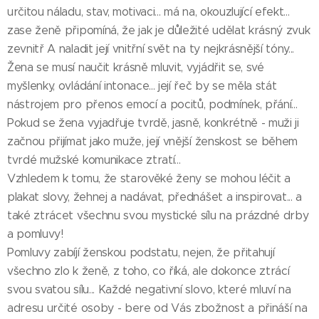
určitou náladu, stav, motivaci... má na, okouzlující efekt...
zase ženě připomíná, že jak je důležité udělat krásný zvuk
zevnitř A naladit její vnitřní svět na ty nejkrásnější tóny...
Žena se musí naučit krásně mluvit, vyjádřit se, své
myšlenky, ovládání intonace... její řeč by se měla stát
nástrojem pro přenos emocí a pocitů, podmínek, přání...
Pokud se žena vyjadřuje tvrdě, jasně, konkrétně - muži ji
začnou přijímat jako muže, její vnější ženskost se během
tvrdé mužské komunikace ztratí...
Vzhledem k tomu, že starověké ženy se mohou léčit a
plakat slovy, žehnej a nadávat, přednášet a inspirovat... a
také ztrácet všechnu svou mystické sílu na prázdné drby
a pomluvy!
Pomluvy zabíjí ženskou podstatu, nejen, že přitahují
všechno zlo k ženě, z toho, co říká, ale dokonce ztrácí
svou svatou sílu... Každé negativní slovo, které mluví na
adresu určité osoby - bere od Vás zbožnost a přináší na