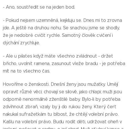
- Ano, soustředit se na jeden bod.
- Pokud nejsem uzemněná, kejkluju se. Dnes mi to zrovna
jde. A ještě na druhou nohu. Se snachou jsme se shodly,
že je nedobré cvičit rychle. Samotný člověk cvičení i
dýchání zrychluje.
- Ale u pilates když máte všechno zvládnout - držet
břicho, uvolnit ramena, zasunout vleže bradu - je potřeba
mít na to všechno čas.
Hovoříme o ženskosti. Dnešní ženy jsou mužatky. Umějí
opravit různé věci; chovají se silově, jako chlapi; muži jsou
odporně nenormálně zženštilé baby. Bylo-li by potřeba
zdvihnout zbraň, vzaly by ji do rukou ženy. Který čert
nakukal sufražetkám tu blbost, že chtějí volební právo.
Kašlu na volební právo. Budu rodit děti, udržovat oheň v