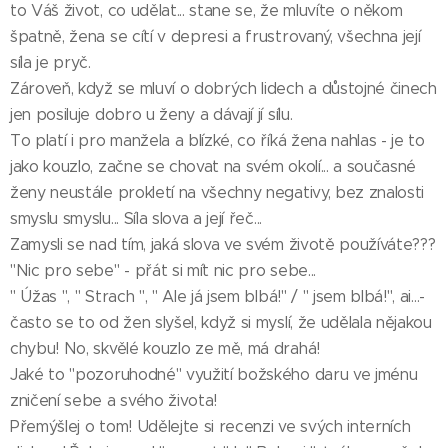
to Váš život, co udělat... stane se, že mluvíte o někom
špatně, žena se cítí v depresi a frustrovaný, všechna její
síla je pryč.
Zároveň, když se mluví o dobrých lidech a důstojné činech
jen posiluje dobro u ženy a dávají jí sílu.
To platí i pro manžela a blízké, co říká žena nahlas - je to
jako kouzlo, začne se chovat na svém okolí... a současné
ženy neustále prokletí na všechny negativy, bez znalosti
smyslu smyslu... Síla slova a její řeč...
Zamysli se nad tím, jaká slova ve svém životě používáte???
"Nic pro sebe" - přát si mít nic pro sebe...
" Úžas ", " Strach ", " Ale já jsem blbá!" / " jsem blbá!", ai...-
často se to od žen slyšel, když si myslí, že udělala nějakou
chybu! No, skvělé kouzlo ze mě, má drahá!
Jaké to "pozoruhodné" využití božského daru ve jménu
zničení sebe a svého života!
Přemýšlej o tom! Udělejte si recenzi ve svých interních