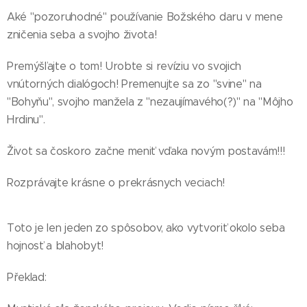
Aké "pozoruhodné" používanie Božského daru v mene
zničenia seba a svojho života!
Premýšľajte o tom! Urobte si revíziu vo svojich
vnútorných dialógoch! Premenujte sa zo "svine" na
"Bohyňu", svojho manžela z "nezaujímavého(?)" na "Môjho
Hrdinu".
Život sa čoskoro začne meniť vďaka novým postavám!!!
Rozprávajte krásne o prekrásnych veciach!
Toto je len jeden zo spôsobov, ako vytvoriť okolo seba
hojnosť a blahobyt!
Překlad: