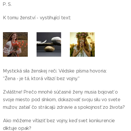
P. S.
K tomu ženství - vystihující text:
Mystická sila ženskej reči. Védske písma hovoria:
"Žena - je tá, ktorá víťazí bez vojny."
Zvláštne! Prečo mnohé súčasné ženy musia bojovať o
svoje miesto pod slnkom, dokazovať svoju silu vo svete
mužov, zatiaľ čo strácajú zdravie a spokojnosť zo života?
Ako môžeme víťaziť bez vojny, keď svet konkurencie
diktuje opak?