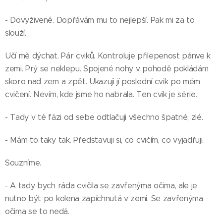
- Dovyživené. Dopřávám mu to nejlepší. Pak mi za to
slouží.
Učí mě dýchat. Pár cviků. Kontroluje přilepenost pánve k
zemi. Prý se neklepu. Spojené nohy v pohodě pokládám
skoro nad zem a zpět. Ukazuji jí poslední cvik po mém
cvičení. Nevím, kde jsme ho nabrala. Ten cvik je série.
- Tady v té fázi od sebe odtlačuji všechno špatné, zlé.
- Mám to taky tak. Představuji si, co cvičím, co vyjadřuji.
Souzníme.
- A tady bych ráda cvičila se zavřenýma očima, ale je
nutno být po kolena zapíchnutá v zemi. Se zavřenýma
očima se to nedá.