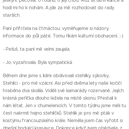
jeskyni, pečovat o rodinu, o její chod. Muž ať uloví kance a
hodí mi ho k nohám. A jde za mě rozhodovat do rady
starších.
Paní přifrčela na čtrnáctou, vyměňujeme si názory,
informace do půl páté. Tomu říkám kulturní obohacení. :-)
- Peťuš, ta paní mě velmi zaujala.
- Jo, vyzařovala. Byla sympatická.
Během dne jsme s lidmi obdivovali stehlíky, sýkorky...
Stehlíci - pro mě vzácní. Asi před dvěma lety naše kočičí
hraběna dva skolila. Viděli své kamarády rozervané. Jejích
krásná peříčka dlouho ležela na místě skonu. Přestali k
nám létat. Jen v chumelenicích. V tomto týdnu jsme měli tu
čest nakrmit hejno stehlíčků. Stehlík je pro mě pták v
kostýmu francouzského krále. Neměla jsem čas vyfotit si
dnešní hodující krasavce. Dokonce když jsem obědvala, z