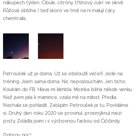
nákupech týden. Cibule, citróny, třtinový cukr ve slevě.
Růžová obloha. I teď skoro ve tmě na ni malují čáry
chemtrails.
Petroušek už je doma. Už se obsloužil večeří. Jede na
tréning. Jsem sama doma. Nic neposlouchám. Jen ticho.
Koukám do FB. Hlava mi klimbla. Micinka běhá někde venku.
Než jsem jela k mamince, vzala mě na milost. Předla.
Nechala se pohladit. Zatápím. Petroušek je tu. Povídáme
si. Druhý den roku 2020 se provinul, prosmýknul mezi
prsty. Zvládla jsem i s výchovnou fackou od Čičičindy.
Dobrou noc!