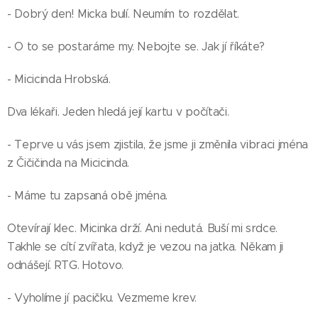
- Dobrý den! Micka bulí. Neumím to rozdělat.
- O to se postaráme my. Nebojte se. Jak jí říkáte?
- Micicinda Hrobská.
Dva lékaři. Jeden hledá její kartu v počítači.
- Teprve u vás jsem zjistila, že jsme ji změnila vibraci jména
z Čičičinda na Micicinda.
- Máme tu zapsaná obě jména.
Otevírají klec. Micinka drží. Ani nedutá. Buší mi srdce.
Takhle se cítí zvířata, když je vezou na jatka. Někam ji
odnášejí. RTG. Hotovo.
- Vyholíme jí pacičku. Vezmeme krev.