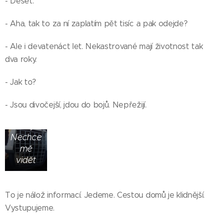
- Deset.
- Aha, tak to za ní zaplatím pět tisíc a pak odejde?
- Ale i devatenáct let. Nekastrované mají životnost tak
dva roky.
- Jak to?
Otočila
- Jsou divočejší, jdou do bojů. Nepřežijí.
se
zády.
Nechce
mě
vidět
To je nálož informací. Jedeme. Cestou domů je klidnější.
Vystupujeme.