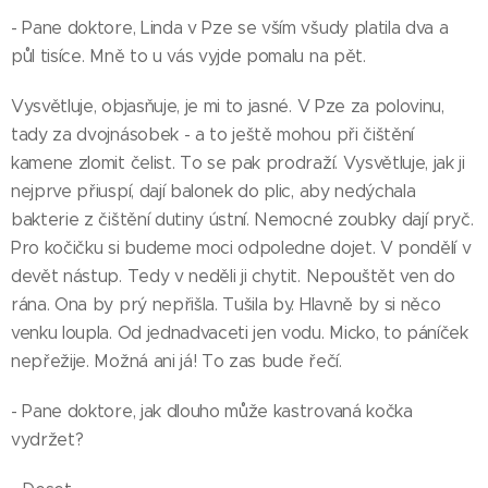
- Pane doktore, Linda v Pze se vším všudy platila dva a
půl tisíce. Mně to u vás vyjde pomalu na pět.
Vysvětluje, objasňuje, je mi to jasné. V Pze za polovinu,
tady za dvojnásobek - a to ještě mohou při čištění
kamene zlomit čelist. To se pak prodraží. Vysvětluje, jak ji
nejprve přiuspí, dají balonek do plic, aby nedýchala
bakterie z čištění dutiny ústní. Nemocné zoubky dají pryč.
Pro kočičku si budeme moci odpoledne dojet. V pondělí v
devět nástup. Tedy v neděli ji chytit. Nepouštět ven do
rána. Ona by prý nepřišla. Tušila by. Hlavně by si něco
venku loupla. Od jednadvaceti jen vodu. Micko, to páníček
nepřežije. Možná ani já! To zas bude řečí.
- Pane doktore, jak dlouho může kastrovaná kočka
vydržet?