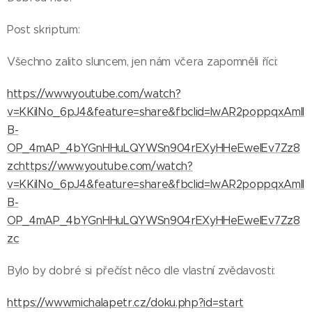
Post skriptum:
Všechno zalito sluncem, jen nám včera zapomněli říci:
https://www.youtube.com/watch?
v=KKilNo_6pJ4&feature=share&fbclid=IwAR2poppqxAmll
B-
OP_4mAP_4bYGnHHuLQYWSn904rEXyHHeEwelEv7Zz8
zc
https://www.youtube.com/watch?
v=KKilNo_6pJ4&feature=share&fbclid=IwAR2poppqxAmll
B-
OP_4mAP_4bYGnHHuLQYWSn904rEXyHHeEwelEv7Zz8
zc
Bylo by dobré si přečíst něco dle vlastní zvědavosti:
https://www.michalapetr.cz/doku.php?id=start