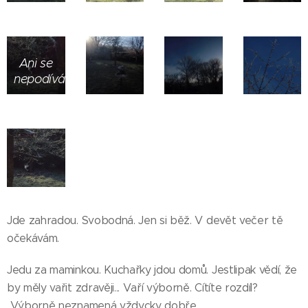
Ani se
nepodívá
Jde zahradou. Svobodná. Jen si běž. V devět večer tě
očekávám.
Jedu za maminkou. Kuchařky jdou domů. Jestlipak vědí, že
by měly vařit zdravěji... Vaří výborně. Cítíte rozdíl?
Výborně neznamená vždycky dobře.