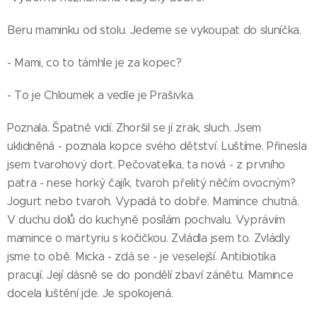
Beru maminku od stolu. Jedeme se vykoupat do sluníčka.
- Mami, co to támhle je za kopec?
- To je Chloumek a vedle je Prašivka.
Poznala. Špatně vidí. Zhoršil se jí zrak, sluch. Jsem
uklidněná - poznala kopce svého dětství. Luštíme. Přinesla
jsem tvarohový dort. Pečovatelka, ta nová - z prvního
patra - nese horký čajík, tvaroh přelitý něčím ovocným?
Jogurt nebo tvaroh. Vypadá to dobře. Mamince chutná.
V duchu dolů do kuchyně posílám pochvalu. Vyprávím
mamince o martyriu s kočičkou. Zvládla jsem to. Zvládly
jsme to obě. Micka - zdá se - je veselejší. Antibiotika
pracují. Její dásně se do pondělí zbaví zánětu. Mamince
docela luštění jde. Je spokojená.