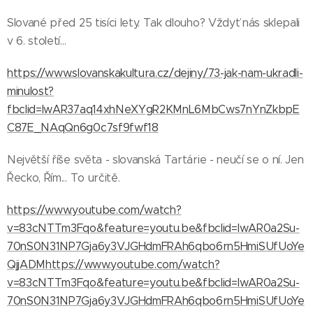
Slované před 25 tisíci lety. Tak dlouho? Vždyť nás sklepali
v 6. století...
https://www.slovanskakultura.cz/dejiny/73-jak-nam-ukradli-
minulost?
fbclid=IwAR37aq14xhNeXYgR2KMnL6MbCws7nYnZkbpE
C87E_NAqQn6g0c7sf9fwf18
Největší říše světa - slovanská Tartárie - neučí se o ní. Jen
Řecko, Řím... To určitě.
https://www.youtube.com/watch?
v=83cNTTm3Fqo&feature=youtu.be&fbclid=IwAR0a2Su-
70nS0N31NP7Gja6y3VJGHdmFRAh6qbo6rn5HmiSUfUoYe
QjjADM
https://www.youtube.com/watch?
v=83cNTTm3Fqo&feature=youtu.be&fbclid=IwAR0a2Su-
70nS0N31NP7Gja6y3VJGHdmFRAh6qbo6rn5HmiSUfUoYe