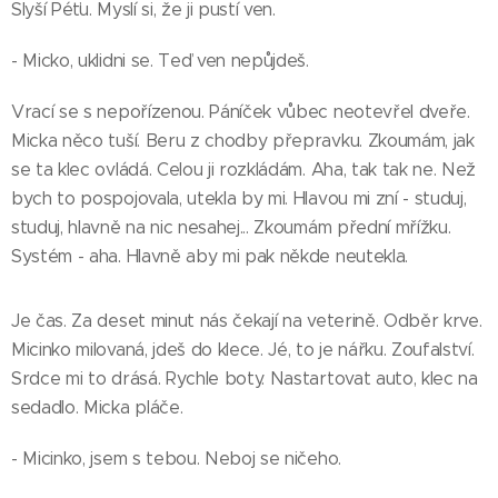
Slyší Péťu. Myslí si, že ji pustí ven.
- Micko, uklidni se. Teď ven nepůjdeš.
Vrací se s nepořízenou. Páníček vůbec neotevřel dveře.
Micka něco tuší. Beru z chodby přepravku. Zkoumám, jak
se ta klec ovládá. Celou ji rozkládám. Aha, tak tak ne. Než
bych to pospojovala, utekla by mi. Hlavou mi zní - studuj,
studuj, hlavně na nic nesahej... Zkoumám přední mřížku.
Systém - aha. Hlavně aby mi pak někde neutekla.
Je čas. Za deset minut nás čekají na veterině. Odběr krve.
Micinko milovaná, jdeš do klece. Jé, to je nářku. Zoufalství.
Srdce mi to drásá. Rychle boty. Nastartovat auto, klec na
sedadlo. Micka pláče.
- Micinko, jsem s tebou. Neboj se ničeho.