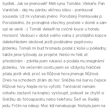
bydleli... Jak se jmenovali? Měli syna Tomáše. Vlekaře. Pan
Vaněček - dej mu pánbu věčnou slávu - pomlouval
souseda. Už mi vytanulo jméno Porubský. Pomlouvala p.
Porubského, že pronajímá všechny postele v domě a sám
spí ve vaně. :-) Tomáš vlekařil na cvičné louce u hotelu
Horizont. Vedoucí v době svého volna z protějšího kopce
dalekohledem sledoval, jestli podáváme papírovou
jízdenku. Tomáš mi buď hromadu podal z koše u pokladny,
takže jsme lyžovaly za projeté. Nebo mi řekl, ať
předstírám - zdvihla jsem rukavici a podala mu imaginární
jízdenku... Ve večerním osvitu jsem se vždycky holčiček
ptala, jestli vědí, proč se Růžová hora jmenuje Růžová.
Dnes na schodech zírám do hor. Sněžka má barvu čepice
Růžové hory. Nejde mi to vyfotit. Tentokrát nemám
odvahu zastavit na krajnici, vystoupit, pokusit se chytit si
Sněžku do fotoaparátu nebo telefonu. Šeří se. Raději
jedu. Frčím na nákup. Moc lidí nenakupuje. Nebyla jsem na