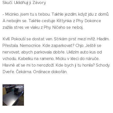
Skučí. Uklidňuji ji. Závory.
- Micinko, jsem tu s tebou. Takhle jezdím, když jdu z domů.
A nebojím se. Takhle cestuje Kittynka z Phy. Dokonce
zažila stres ve vlaku z Phy. Ničeho se neboj.
Kvílí. Pokouší se dostat ven. Strkám prst mezi mříž. Hladím.
Přestala. Nemocnice. Kde zaparkovat? Chjo. Ještě se
nervovat, abych parkovala dobře. Uklízím auto kus od
vchodu. Kabelku na rameno, Micku v kleci do náruče.
Hlavně ať se mi to nerozloží. Kde bych ji tu honila? Schody.
Dveře. Čekárna. Ordinace dokořán.