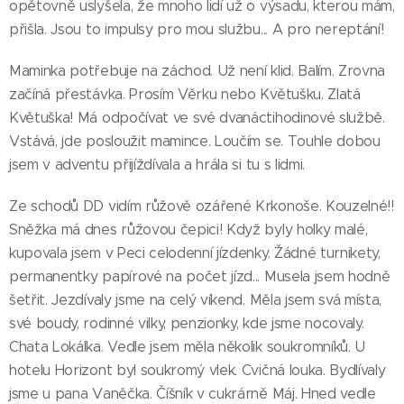
opětovně uslyšela, že mnoho lidí už o výsadu, kterou mám,
přišla. Jsou to impulsy pro mou službu... A pro nereptání!
Maminka potřebuje na záchod. Už není klid. Balím. Zrovna
začíná přestávka. Prosím Věrku nebo Květušku. Zlatá
Květuška! Má odpočívat ve své dvanáctihodinové službě.
Vstává, jde posloužit mamince. Loučím se. Touhle dobou
jsem v adventu přijíždívala a hrála si tu s lidmi.
Ze schodů DD vidím růžově ozářené Krkonoše. Kouzelné!!
Sněžka má dnes růžovou čepici! Když byly holky malé,
kupovala jsem v Peci celodenní jízdenky. Žádné turnikety,
permanentky papírové na počet jízd... Musela jsem hodně
šetřit. Jezdívaly jsme na celý víkend. Měla jsem svá místa,
své boudy, rodinné vilky, penzionky, kde jsme nocovaly.
Chata Lokálka. Vedle jsem měla několik soukromníků. U
hotelu Horizont byl soukromý vlek. Cvičná louka. Bydlívaly
jsme u pana Vaněčka. Číšník v cukrárně Máj. Hned vedle