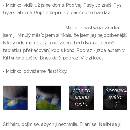
- Micinko, vidíš, už jsme doma. Podívej. Tady to znáš. Tys
byla statečná. Pojď, odlepíme z paciček tu bandáž.
Micka je naštvaná. Zradila
jsem ji. Minulý měsíc jsem si říkala, že jsem její nejoblíbenější.
Nikdy ode mě nezažila nic zlého. Teď dvakrát denně
tabletku, přetlačování, kdo s koho. Podraz - jízda autem v
Kittynčině tašce. Dnes další podraz. V cizí kleci.
Micince
za
- Micinko, odvážeme flastříčky.
odměnu
bonbónky.
Mně za
Spravedln
snahu
světa
řacha
:-)
Stříhám, bojím se, abych ji nezranila. Brání se. Nelíbí se jí.