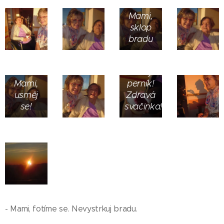
Mami,
sklop
bradu
Dnes
žádný
Mami,
perník!
usměj
Zdravá
se!
svačinka!!!
- Mami, fotíme se. Nevystrkuj bradu.