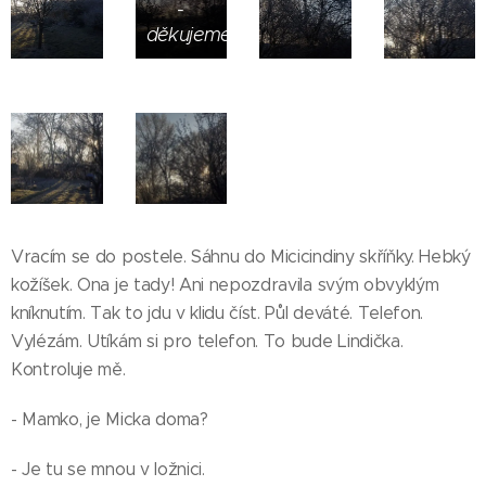
-
děkujeme
Vracím se do postele. Sáhnu do Micicindiny skříňky. Hebký
kožíšek. Ona je tady! Ani nepozdravila svým obvyklým
kníknutím. Tak to jdu v klidu číst. Půl deváté. Telefon.
Vylézám. Utíkám si pro telefon. To bude Lindička.
Kontroluje mě.
- Mamko, je Micka doma?
- Je tu se mnou v ložnici.