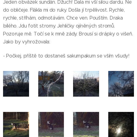
Jeden obvázek sundán. Džuch! Dala mi vší silou dardu. Ne
do obličeje. Flákla mi do ruky. Došla jí trpělivost. Rychle,
rychle, stříhám, odmotávám. Chce ven. Pouštím. Draka
bílého. Jdu fotit stromy. Jehličky ojíněných stromů.
Pozoruje mě. Točí se k mně zády. Brousí si drápky o višeň.
Jako by vyhrožovala:
- Počkej, příště to dostaneš sakumpakum se vším všudy!