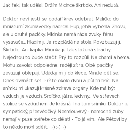
Jak řekl, tak udělal. Držím Micince škrtidlo. Ani nedutá.
Doktor neví, jestli se podaří krev odebrat. Maličko do
miniaturní zkumavečky nacrcal. Hup, jehla vyběhla. Znovu,
ale u druhé pacičky. Micinka nemá ráda zvuky fénu,
vysavače... Hladím ji. Je rozpláclá na stole. Povzbuzuji ji.
Škrtidlo. Ani kapka. Micinka je tak stažená strachy...
Najednou to bude stačit. Prý to rozpůlí. Na chemii a hema.
Mohu zavolat odpoledne, raději zítra. Obě pacičky
zavazují, oblepují. Ukládají mi ji do klece. Minule pět se.
Dnes dvanáct set. Příště okolo dvou a půl tří tisíc. Na
snímku mi ukazují krásné zdravé orgány. Kde má být
vzduch, je vzduch. Srdíčko, játra, ledviny... Ve střevech
stolice se vzduchem. Je krásná. I na tom snímku. Doktor je
sympatický, přesvědčivý. Nesmlouvavý - nemocné zuby
nemají v puse zvířete co dělat! - To já vím... Ale Péťovi by
to někdo mohl sdělit. :-) :-) :-)