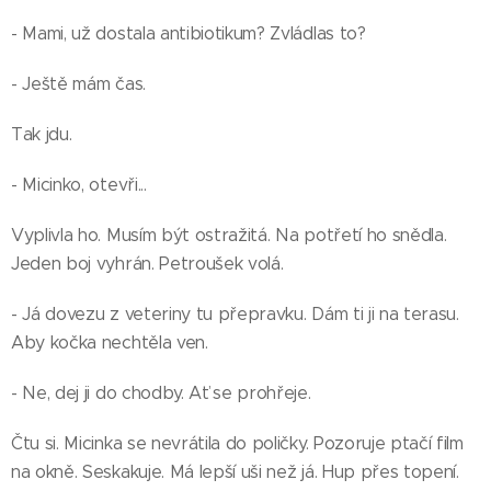
- Mami, už dostala antibiotikum? Zvládlas to?
- Ještě mám čas.
Tak jdu.
- Micinko, otevři...
Vyplivla ho. Musím být ostražitá. Na potřetí ho snědla.
Jeden boj vyhrán. Petroušek volá.
- Já dovezu z veteriny tu přepravku. Dám ti ji na terasu.
Aby kočka nechtěla ven.
- Ne, dej ji do chodby. Ať se prohřeje.
Čtu si. Micinka se nevrátila do poličky. Pozoruje ptačí film
na okně. Seskakuje. Má lepší uši než já. Hup přes topení.