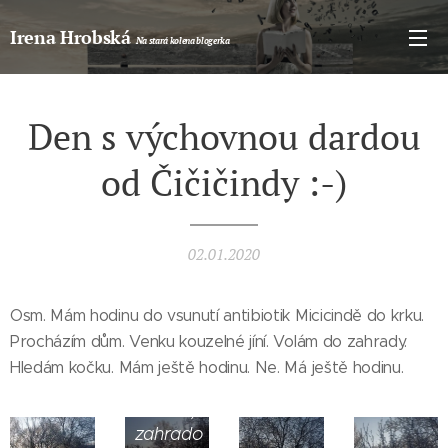
Irena Hrobská
Na stará kolena blogerka
Den s výchovnou dardou
od Čičičindy :-)
02.01.2020
Osm. Mám hodinu do vsunutí antibiotik Micicindě do krku.
Procházím dům. Venku kouzelné jíní. Volám do zahrady.
Hledám kočku. Mám ještě hodinu. Ne. Má ještě hodinu.
Slunce,
zahrado