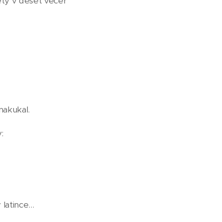
ety v deset večer
 nakukal.
:
atince...