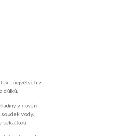
ek - největších v
z důlků.
u hladiny v novém
l soudek vody.
se sekačkou.