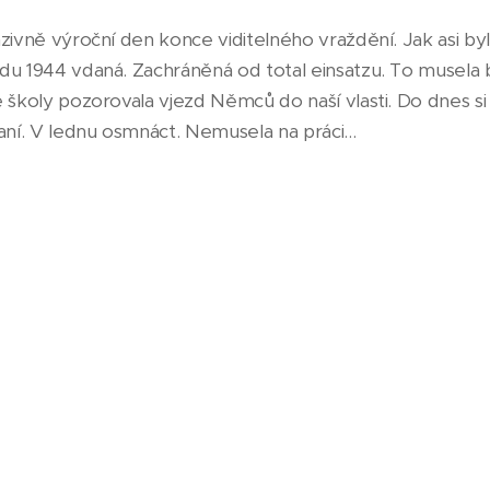
nzivně výroční den konce viditelného vraždění. Jak asi b
u 1944 vdaná. Zachráněná od total einsatzu. To musela bý
 školy pozorovala vjezd Němců do naší vlasti. Do dnes si
aní. V lednu osmnáct. Nemusela na práci...