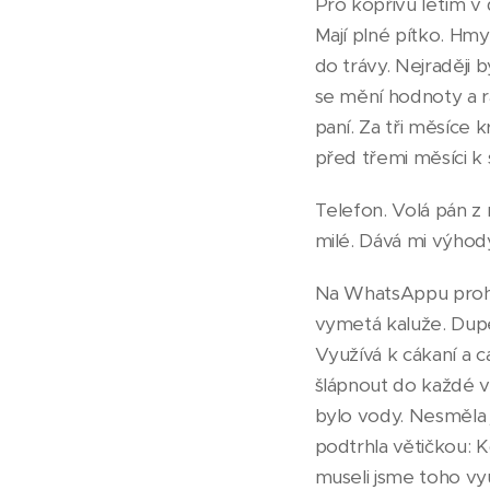
Pro kopřivu letím v 
Mají plné pítko. Hmyz
do trávy. Nejraději 
se mění hodnoty a ra
paní. Za tři měsíce 
před třemi měsíci k 
Telefon. Volá pán z
milé. Dává mi výhody
Na WhatsAppu prohlí
vymetá kaluže. Dupe 
Využívá k cákaní a 
šlápnout do každé vo
bylo vody. Nesměla 
podtrhla větičkou: K
museli jsme toho vyu