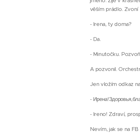
jméno. Žije v krásn
věším prádlo. Zvon
- Irena, ty doma?
- Da.
- Minutočku. Pozvoň
A pozvonil. Orchestr
Jen vložím odkaz na
- Ирена!Здоровья,бла
- Ireno! Zdraví, prosp
Nevím, jak se na FB 