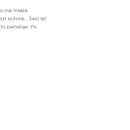
ylo mé mladé
t euforie... Šest let
 to pamatuje. Po