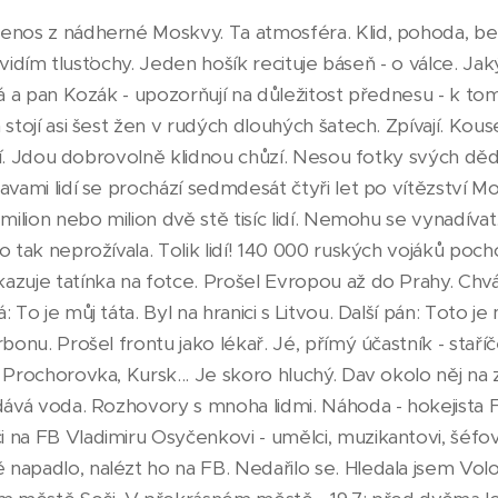
enos z nádherné Moskvy. Ta atmosféra. Klid, pohoda, bez
 Nevidím tlusťochy. Jeden hošík recituje báseň - o válce. Ja
vá a pan Kozák - upozorňují na důležitost přednesu - k tom
stojí asi šest žen v rudých dlouhých šatech. Zpívají. Kouse
vají. Jdou dobrovolně klidnou chůzí. Nesou fotky svých dědů
vami lidí se prochází sedmdesát čtyři let po vítězství Mosk
 milion nebo milion dvě stě tisíc lidí. Nemohu se vynadívat
o tak neprožívala. Tolik lidí! 140 000 ruských vojáků po
azuje tatínka na fotce. Prošel Evropou až do Prahy. Chvá
 To je můj táta. Byl na hranici s Litvou. Další pán: Toto je 
bonu. Prošel frontu jako lékař. Jé, přímý účastník - staříček
 Prochorovka, Kursk... Je skoro hluchý. Dav okolo něj na 
dává voda. Rozhovory s mnoha lidmi. Náhoda - hokejista Fe
na FB Vladimiru Osyčenkovi - umělci, muzikantovi, šéfovi
apadlo, nalézt ho na FB. Nedařilo se. Hledala jsem Voloď