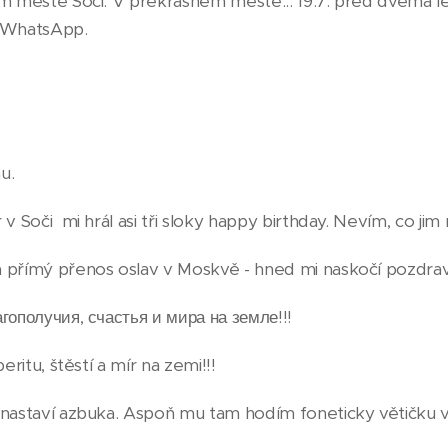
ém městě Soči. V překrásném městě... 19.7: před dvěma l
í WhatsApp.
u.
 v Soči mi hrál asi tři sloky happy birthday. Nevím, co jim
 přímý přenos oslav v Moskvě - hned mi naskočí pozdrav
гополучия, счастья и мира на земле!!!
eritu, štěstí a mír na zemi!!!
nastaví azbuka. Aspoň mu tam hodím foneticky větičku v l