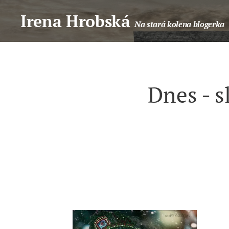
Irena Hrobská
Na stará kolena blogerka
Dnes - s