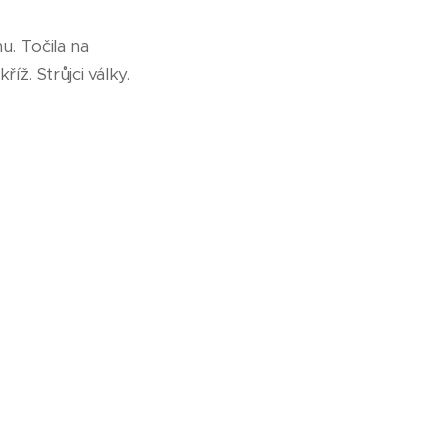
u. Točila na
íž. Strůjci války.