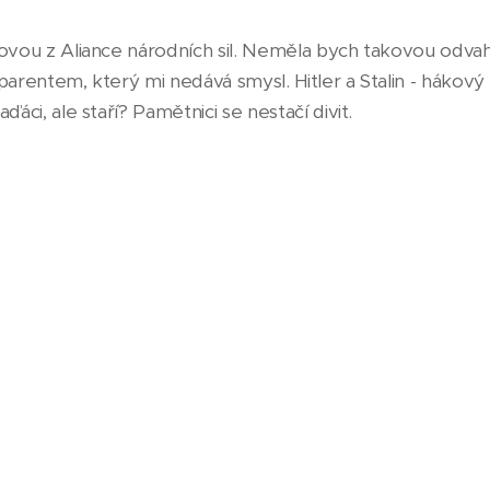
ovou z Aliance národních sil. Neměla bych takovou odvah
nsparentem, který mi nedává smysl. Hitler a Stalin - hákový kř
ďáci, ale staří? Pamětnici se nestačí divit.