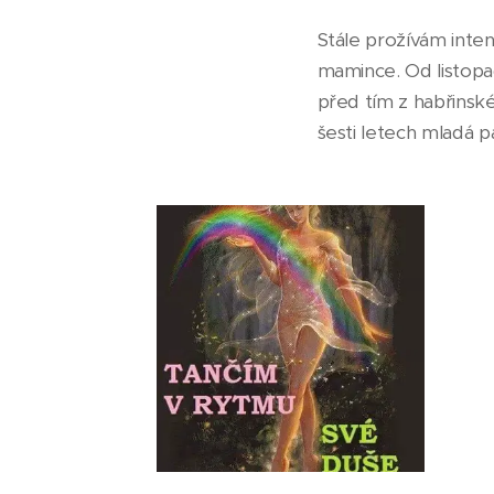
Stále prožívám inte
mamince. Od listopad
před tím z habřinské
šesti letech mladá p