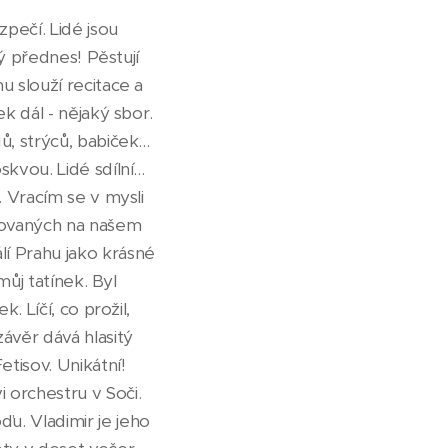
pečí. Lidé jsou
ký přednes! Pěstují
u slouží recitace a
k dál - nějaký sbor.
, strýců, babiček...
vou. Lidé sdílní...
. Vracím se v mysli
chovaných na našem
lí Prahu jako krásné
můj tatínek. Byl
. Líčí, co prožil,
závěr dává hlasitý
tisov. Unikátní!
 orchestru v Soči.
u. Vladimir je jeho