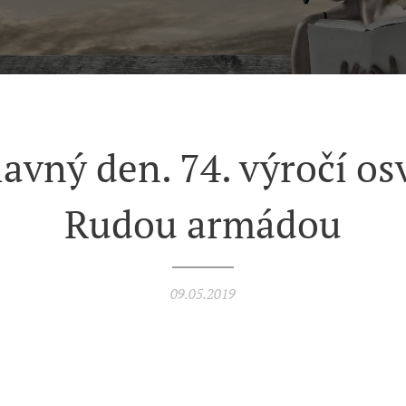
lavný den. 74. výročí o
Rudou armádou
09.05.2019