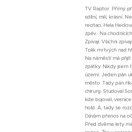
TV Raptor. Přímý př
sdílní, milí, krásní.
recitaci. Hela Heclo
zpěv. Na chodnících 
Zpívají. Všichni zpí
Tolik mrtvých nad hla
Na náměstí má přijít
zpátky. Nikdy jsem t
území. Jeden pán uk
město. Tady pán říká:
chirurg. Studoval Sor
kde bojoval, vesnice
hold. Á, tady se roz
Dávám přenos na oči 
Před dvěma lety mě n