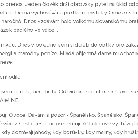
toho přenos. Jeden člověk drží obrovský pytel na úklid o
d sebou. Doma vychovávána protikomunisticky. Omezovali 
i náročné. Dnes vzdávám hold velkému slovanskému brat
ázek padlého ve válce...
kou. Dnes v poledne jsem si dojela do optiky pro zakázku
nergii a mamčiny peníze. Mladá příjemná dáma mi ochotn
onese:
přihodilo.
tila jsem neúctu, neochotu. Odhadmo změřit rozteč panen
Ale! NE.
uji. Ovoce. Dávám si pozor - Španělsko, Španělsko, Španě
é víno z České ještě neprezentují. Ačkoli nově vycházející
, kdy dozrávají jahody, kdy borůvky, kdy maliny, kdy hrušky,