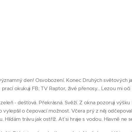
významný den! Osvobození. Konec Druhých světových jat
i prací okukuji FB; TV Raptor, živé přenosy... Lezou mi oči 
 zeleň - dešťová. Překrásná. Svěží. Z okna pozoruji výšk
o vylepšil o čepovací možnost. Včera prý z něj odčepova
. Hlídám trávu jak ostříž. Ať si hraje s vodou. Hlavně ne 