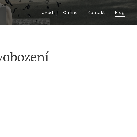
Úvod
O mně
Kontakt
Blog
svobození