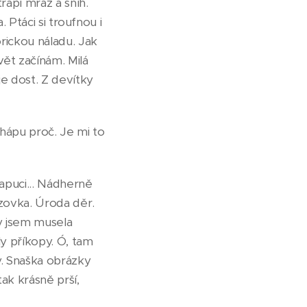
rápí mráz a sníh.
. Ptáci si troufnou i
rickou náladu. Jak
vět začínám. Milá
je dost. Z devítky
hápu proč. Je mi to
apuci... Nádherně
ozovka. Úroda děr.
y jsem musela
y příkopy. Ó, tam
y. Snaška obrázky
ak krásně prší,