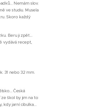
dpadků... Nemám slov.
mě ve studiu. Musela
ru. Skoro každý
. Beru ji zpět...
ě vydává recept,
ek. 31 nebo 32 mm.
lsko... Česká
 ze škol by jim na to
 kdy jarní cibulka...