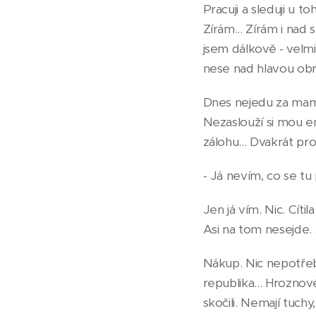
Pracuji a sleduji u 
Zírám... Zírám i na
jsem dálkově - velm
nese nad hlavou obr
Dnes nejedu za mamin
Nezaslouží si mou e
zálohu... Dvakrát pr
- Já nevím, co se tu 
Jen já vím. Nic. Cí
Asi na tom nesejde. 
Nákup. Nic nepotřeb
republika... Hroznov
skočili. Nemají tuchy