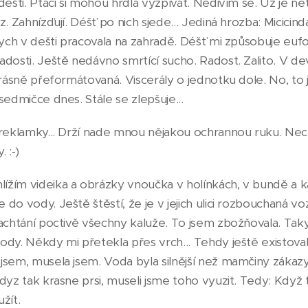
dešti. Ptáci si mohou hrdla vyzpívat. Nedivím se. Už je net
. Zahnízďují. Déšť po nich sjede... Jediná hrozba: Micicinda
bych v dešti pracovala na zahradě. Déšť mi způsobuje eufo
dosti. Ještě nedávno smrtící sucho. Radost. Zalito. V de
krásně přeformátovaná. Viscerály o jednotku dole. No, to 
sedmičce dnes. Stále se zlepšuje...
 reklamky... Drží nade mnou nějakou ochrannou ruku. Nec
. :-)
žím videika a obrázky vnoučka v holínkách, v bundě a k
do vody. Ještě štěstí, že je v jejich ulici rozbouchaná v
cachtání poctivě všechny kaluže. To jsem zbožňovala. Tak
dy. Někdy mi přetekla přes vrch... Tehdy ještě existoval
jsem, musela jsem. Voda byla silnější než mamčiny zákaz
dyz tak krasne prsi, museli jsme toho vyuzit. Tedy: Když t
žít.