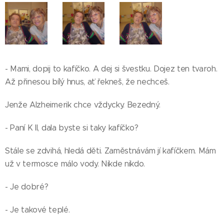
- Mami, dopij to kafíčko. A dej si švestku. Dojez ten tvaroh.
Až přinesou bílý hnus, ať řekneš, že nechceš.
Jenže Alzheimerik chce vždycky. Bezedný.
- Paní K II, dala byste si taky kafíčko?
Stále se zdvihá, hledá děti. Zaměstnávám jí kafíčkem. Mám
už v termosce málo vody. Nikde nikdo.
- Je dobré?
- Je takové teplé.