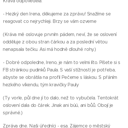
Kráva odpověděla:
- Hezký den Irena, děkujeme za zprávu! Snažíme se
reagovat co nejrychleji. Brzy se vám ozveme
(Kráva mě oslovuje prvním pádem, neví, že se oslovení
odděluje z obou stran čárkou a za poslední větou
nenapsala tečku. Asi má hodně dlouhé rohy.)
- Dobré odpoledne, Ireno, je nám to velmi líto. Píšete si s
FB stránkou pudinků Paula. S vaší stížností je potřeba,
abyste se obrátila na profil Pečeme s láskou. S přáním
hezkého víkendu, tým kravičky Pauly
(Ty vorle, půl dne jí to dalo, než to vybučela. Tentokrát
oslovení dala do čárek. Jinak ani búú, ani bůů. Obojí je
správné.)
Zpráva dne. Naši úředníci - esa. Zájemce o městský