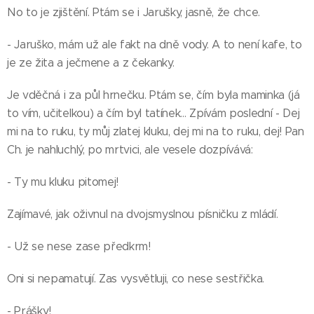
No to je zjištění. Ptám se i Jarušky, jasně, že chce.
- Jaruško, mám už ale fakt na dně vody. A to není kafe, to
je ze žita a ječmene a z čekanky.
Je vděčná i za půl hrnečku. Ptám se, čím byla maminka (já
to vím, učitelkou) a čím byl tatínek... Zpívám poslední - Dej
mi na to ruku, ty můj zlatej kluku, dej mi na to ruku, dej! Pan
Ch. je nahluchlý, po mrtvici, ale vesele dozpívává:
- Ty mu kluku pitomej!
Zajímavé, jak oživnul na dvojsmyslnou písničku z mládí.
- Už se nese zase předkrm!
Oni si nepamatují. Zas vysvětluji, co nese sestřička.
- Prášky!