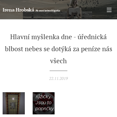
Irena Hrobská
Na stará kolena blogerka
Hlavní myšlenka dne - úřednická
blbost nebes se dotýká za peníze nás
všech
Vypadá
to jak
sušené
růžičky,
22.11.2019
nejsou
to
růžičky.
Jsou to
papričky