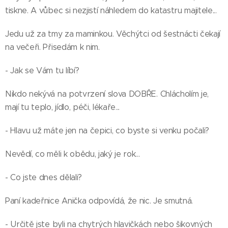
tiskne. A vůbec si nezjistí náhledem do katastru majitele...
Jedu už za tmy za maminkou. Věchýtci od šestnácti čekají
na večeři. Přisedám k nim.
- Jak se Vám tu líbí?
Nikdo nekývá na potvrzení slova DOBŘE. Chlácholím je,
mají tu teplo, jídlo, péči, lékaře...
- Hlavu už máte jen na čepici, co byste si venku počali?
Nevědí, co měli k obědu, jaký je rok...
- Co jste dnes dělali?
Paní kadeřnice Anička odpovídá, že nic. Je smutná.
- Určitě jste byli na chytrých hlavičkách nebo šikovných