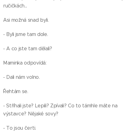
ručičkách...
Asi možná snad byli.
- Byli jsme tam dole.
- A co jste tam dělali?
Maminka odpovídá:
- Dali nám volno.
Řehtám se.
- Stříhali jste? Lepili? Zpívali? Co to támhle máte na
výstavce? Nějaké sovy?
- To jsou čerti.