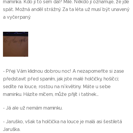
maminka. Kdo jí to sem dal? Milé. Někdo jí oznamuje, že jde
spát. Možná anděl strážný. Za ta léta už musí být unavený
a vyčerpaný.
- Přeji Vám klidnou dobrou noc! A nezapomeňte si zase
představit před spaním, jak jste malé holčičky, hošíčci;
sedíte na louce, rostou na ní květiny. Máte u sebe
maminku. Házíte míčem, může přijít i tatínek...
- Já ale už nemám maminku.
- Jaruško, však ta holčička na louce je malá asi šestiletá
Jaruška.