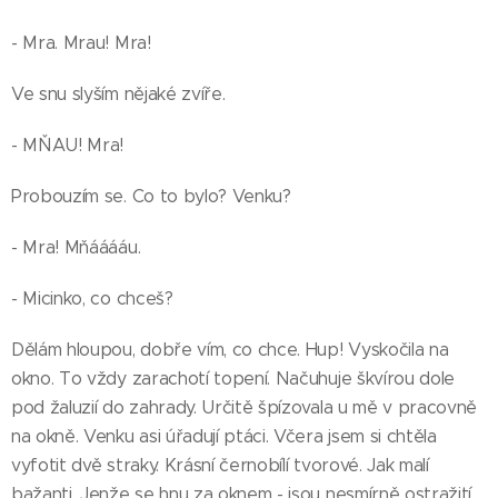
- Mra. Mrau! Mra!
Ve snu slyším nějaké zvíře.
- MŇAU! Mra!
Probouzím se. Co to bylo? Venku?
- Mra! Mňááááu.
- Micinko, co chceš?
Dělám hloupou, dobře vím, co chce. Hup! Vyskočila na
okno. To vždy zarachotí topení. Načuhuje škvírou dole
pod žaluzií do zahrady. Určitě špízovala u mě v pracovně
na okně. Venku asi úřadují ptáci. Včera jsem si chtěla
vyfotit dvě straky. Krásní černobílí tvorové. Jak malí
bažanti. Jenže se hnu za oknem - jsou nesmírně ostražití.