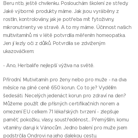
Beru ntb, ještě chvilenku. Poslouchám školení ze středy.
Jaké výborné produkty máme. Jak jsou vyráběny z
rostlin, kontrolovány, jak je potřeba mít fytoživiny,
mikronutrienty ve stravě. A to my máme. Účinnost našich
multivitamínů mi v létě potvrdila měřením homeopatka.
Jen jí lezly oči z důlků. Potvrdila se zdviženým
ukazováčkem:
- Ano, Herbalife nejlepší výživa na světě.
Přírodní. Mutivitamín pro ženy nebo pro muže - na dva
měsíce na plné ceně 650 korun. Co to je? Vydělím
šedesáti. Necelých jedenáct korun pro zdraví na den?
Můžeme použít dle přísných certifikačních norem a
omezení EU celkem 71 lékařských tvrzení - zlepšuje
paměť, pokožku, vlasy, soustředěnost... Přemýšlím, komu
vitamíny daruji k Vánocům. Jedno balení pro muže jsem
podstrčila Ondrovi na jeho dalekou cestu.