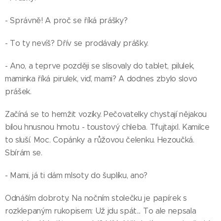
- Správně! A proč se říká prášky?
- To ty nevíš? Dřív se prodávaly prášky.
- Ano, a teprve později se slisovaly do tablet, pilulek,
maminka říká pirulek, viď, mami? A dodnes zbylo slovo
prášek.
Začíná se to hemžit vozíky. Pečovatelky chystají nějakou
bílou hnusnou hmotu - toustový chleba. Tfujtajxl. Kamilce
to sluší. Moc. Copánky a růžovou čelenku. Hezoučká.
Sbírám se.
- Mami, já ti dám mlsoty do šuplíku, ano?
Odnáším dobroty. Na nočním stolečku je papírek s
rozklepaným rukopisem: Už jdu spát... To ale nepsala