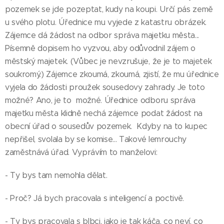
pozemek se jde pozeptat, kudy na koupi. Určí pás země
u svého plotu. Úřednice mu vyjede z katastru obrázek.
Zájemce dá žádost na odbor správa majetku města...
Písemně dopisem ho vyzvou, aby odůvodnil zájem o
městský majetek. (Vůbec je nevzrušuje, že je to majetek
soukromý.) Zájemce zkoumá, zkoumá, zjistí, že mu úřednice
vyjela do žádosti proužek sousedovy zahrady. Je toto
možné? Ano, je to možné. Úřednice odboru správa
majetku města klidně nechá zájemce podat žádost na
obecní úřad o sousedův pozemek. Kdyby na to kupec
nepřišel, svolala by se komise... Takové lemrouchy
zaměstnává úřad. Vyprávím to manželovi:
- Ty bys tam nemohla dělat.
- Proč? Já bych pracovala s inteligencí a poctivě.
- Ty bys pracovala s blbci, jako je tak káča, co neví, co