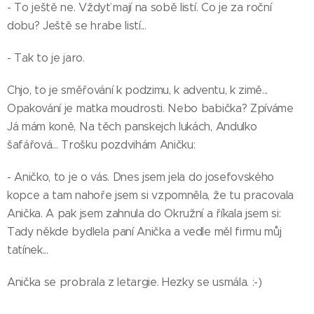
- To ještě ne. Vždyť mají na sobě listí. Co je za roční
dobu? Ještě se hrabe listí...
- Tak to je jaro.
Chjo, to je směřování k podzimu, k adventu, k zimě...
Opakování je matka moudrosti. Nebo babička? Zpíváme
Já mám koně, Na těch panskejch lukách, Andulko
šafářová... Trošku pozdvihám Aničku:
- Aničko, to je o vás. Dnes jsem jela do josefovského
kopce a tam nahoře jsem si vzpomněla, že tu pracovala
Anička. A pak jsem zahnula do Okružní a říkala jsem si:
Tady někde bydlela paní Anička a vedle měl firmu můj
tatínek...
Anička se probrala z letargie. Hezky se usmála. :-)