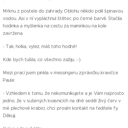
Mrknu z postele do zahrady. Oblohu někdo polil špinavou
vodou. Asi v ní vypláchnul štětec po černé barvě. Stačila
hodinka a myšlenka na cestu za maminkou na kole
zavržena.
- Tak, holka, vylez, máš toho hodně!
Kde bych tušila, co všechno zažiju. :-)
Mezi prací jsem pinkla v messingeru zprávičku kravičce
Paule:
- Vzhledem k tomu, že nekomunikujete a je Vám naprosto
jedno, že v sušených kvasnicích na dně seděl živý červ v
mé plechové krabici, chci prosím kontakt na ředitele fy.
Děkuji.