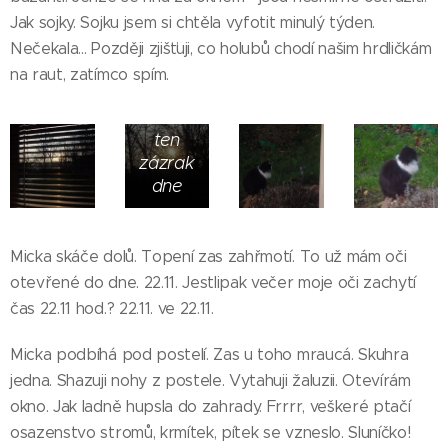
Jak sojky. Sojku jsem si chtěla vyfotit minulý týden.
Nečekala... Později zjišťuji, co holubů chodí našim hrdličkám
Nebýt
na raut, zatímco spím.
Micky,
neuvidím
ten
zázrak
dne
Micka skáče dolů. Topení zas zahřmotí. To už mám oči
otevřené do dne. 22.11. Jestlipak večer moje oči zachytí
čas 22.11 hod.? 22.11. ve 22.11.
Micka podbíhá pod postelí. Zas u toho mraucá. Skuhra
jedna. Shazuji nohy z postele. Vytahuji žaluzii. Otevírám
okno. Jak ladně hupsla do zahrady. Frrrr, veškeré ptačí
osazenstvo stromů, krmítek, pítek se vzneslo. Sluníčko!