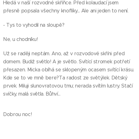
Hledá v naší rozvodné skříňce. Před kolaudací jsem
přesně popsala všechny knoflíky... Ale ani jeden to není.
- Tys to vyhodil na sloupě?
Ne, u chodníku!
Už se raději neptám. Ano, až v rozvodové skříni před
domem. Budiž světlo! A je světlo. Svítící stromek potřetí
přesazen. Micka obíhá se sklopeným ocasem svítící krásu.
Kde se to ve mně bere?Ta radost ze světýlek. Dětský
prvek. Miluji slunovratovou tmu; nerada svítím lustry. Stačí
svíčky, malá světla. Bůhví...
Dobrou noc!