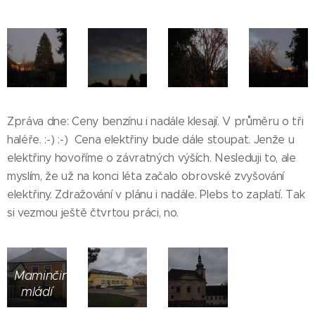
Zpráva dne: Ceny benzínu i nadále klesají. V průměru o tři
haléře. :-) :-) Cena elektřiny bude dále stoupat. Jenže u
elektřiny hovoříme o závratných výších. Nesleduji to, ale
myslím, že už na konci léta začalo obrovské zvyšování
elektřiny. Zdražování v plánu i nadále. Plebs to zaplatí. Tak
si vezmou ještě čtvrtou práci, no.
Maminčino
mládí