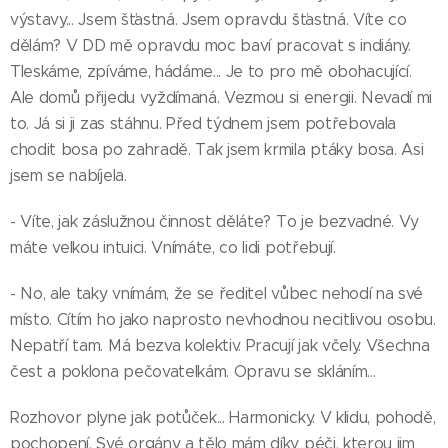
výstavy... Jsem šťastná. Jsem opravdu šťastná. Víte co
dělám? V DD mě opravdu moc baví pracovat s indiány.
Tleskáme, zpíváme, hádáme... Je to pro mě obohacující.
Ale domů přijedu vyždímaná. Vezmou si energii. Nevadí mi
to. Já si ji zas stáhnu. Před týdnem jsem potřebovala
chodit bosa po zahradě. Tak jsem krmila ptáky bosa. Asi
jsem se nabíjela.
- Víte, jak záslužnou činnost děláte? To je bezvadné. Vy
máte velkou intuici. Vnímáte, co lidi potřebují.
- No, ale taky vnímám, že se ředitel vůbec nehodí na své
místo. Cítím ho jako naprosto nevhodnou necitlivou osobu.
Nepatří tam. Má bezva kolektiv. Pracují jak včely. Všechna
čest a poklona pečovatelkám. Opravu se skláním...
Rozhovor plyne jak potůček... Harmonicky. V klidu, pohodě,
pochopení. Své orgány a tělo mám díky péči, kterou jim