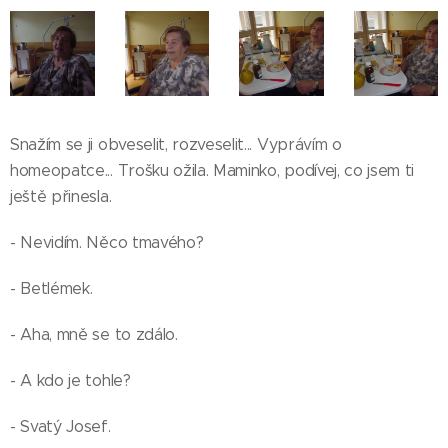
Snažím se ji obveselit, rozveselit... Vyprávím o
homeopatce... Trošku ožila. Maminko, podívej, co jsem ti
ještě přinesla.
- Nevidím. Něco tmavého?
- Betlémek.
- Aha, mně se to zdálo.
- A kdo je tohle?
- Svatý Josef.