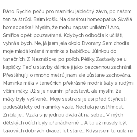
Ráno. Rychle peču pro maminku jablečný závin, po našem
ten ta štrůdl. Balím košík. Na desátou homeopatka. Skvělá
homeopatka!! Myslím, že mohu napsat unikátní!! Ano,
Smiřice opět pouzavírané. Kdybych odbočila k učilišti,
vyhrála bych. Ne, já jsem jela okolo Dvorany. Sem chodila
moje mladá krásná maminka s babičkou Jůlinkou do
tanečních. Z Neznášova po polích. Pěšky. Zastavily se u
kapličky. Teď u stavby dálnice ji jako bezcennou zachránili.
Přestěhují ji o mnoho metrů jinam. ale zůstane zachována.
Maminka měla v tanečních překrásné modré šaty s rudými
vlčími máky. Už si je neumím představit, ale myslím, že
máky byly vyšívané... Moje sestra si je asi před čtyřiceti
padesáti lety od maminky vzala. Nechala je ustřihnout.
Zničila je... Vzala si je jednou dvakrát na sebe... V mých
dětských očích byly přenádherné ... A to už musely být
takových dobrých dvacet let staré... Kdysi jsem tu učila na