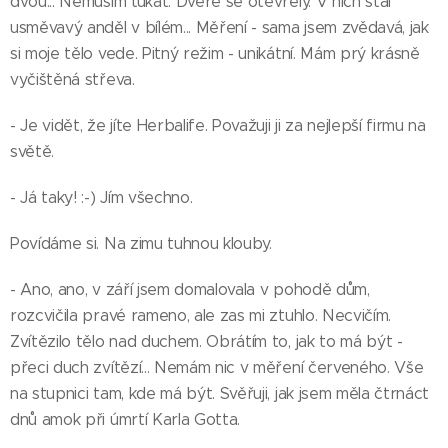
dvou... Nemusím ťukat. Dveře se otevřely. V nich stál
usměvavý anděl v bílém... Měření - sama jsem zvědavá, jak
si moje tělo vede. Pitný režim - unikátní. Mám prý krásně
vyčištěná střeva.
- Je vidět, že jíte Herbalife. Považuji ji za nejlepší firmu na
světě.
- Já taky! :-) Jím všechno.
Povídáme si. Na zimu tuhnou klouby.
- Ano, ano, v září jsem domalovala v pohodě dům,
rozcvičila pravé rameno, ale zas mi ztuhlo. Necvičím.
Zvítězilo tělo nad duchem. Obrátím to, jak to má být -
přeci duch zvítězí... Nemám nic v měření červeného. Vše
na stupnici tam, kde má být. Svěřuji, jak jsem měla čtrnáct
dnů amok při úmrtí Karla Gotta.