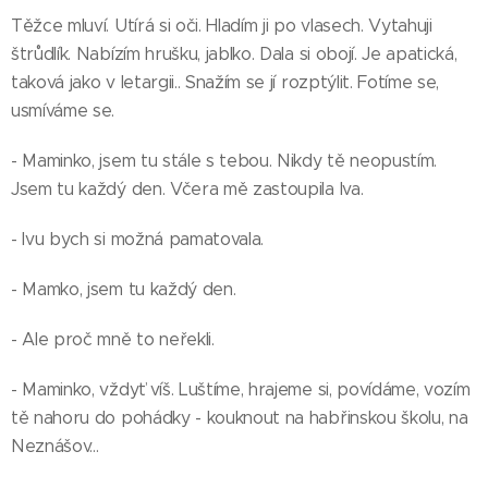
Těžce mluví. Utírá si oči. Hladím ji po vlasech. Vytahuji
štrůdlík. Nabízím hrušku, jablko. Dala si obojí. Je apatická,
taková jako v letargii.. Snažím se jí rozptýlit. Fotíme se,
usmíváme se.
- Maminko, jsem tu stále s tebou. Nikdy tě neopustím.
Jsem tu každý den. Včera mě zastoupila Iva.
- Ivu bych si možná pamatovala.
- Mamko, jsem tu každý den.
- Ale proč mně to neřekli.
- Maminko, vždyť víš. Luštíme, hrajeme si, povídáme, vozím
tě nahoru do pohádky - kouknout na habřinskou školu, na
Neznášov...