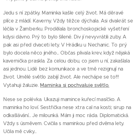
Jedu s ní zpátky. Maminka kašle celý život. Má děravé
plíce z mládí. Kaverny. Vždy těžce dýchala. Asi dvakrát se
léčila v Žamberku. Prodělala bronchoskopické vyšetření
kdysi dávno. Prý to bylo šílené. Div jí nevyvrátili zuby. A
pak asi před dvaceti lety. V Hrádku u Nechanic. To prý
bylo docela něco jiného... Občas plivala krev, když nějaká
kavernička praskla. Za celou dobu, co jsem u ní, zakašlala
asi jednou. Lidé bez komunikace a ve tmě rezignují na
život. Umělé světlo zabíjí život. Ale nechápe se to!!!
Maminka si pochvaluje světlo.
Vytahuji žaluzie.
Nese se polévka. Ukazuji mamince kuřecí masíčko. A
maminka ho loví. Sestřička nese xtra cal na kosti; sirup na
odkašlávání... Je milounká. Mám ji moc ráda. Diplomatická.
Vždy s úsměvem. Cvičila s maminkou před dvěma lety.
Učila mě cviky...