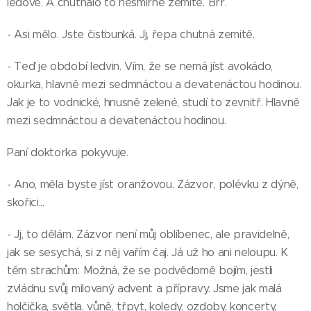
ledové. A chutnalo to nesmírně zemitě. Brr.
- Asi mělo. Jste čisťounká. Jj, řepa chutná zemitě.
- Teď je období ledvin. Vím, že se nemá jíst avokádo,
okurka, hlavně mezi sedmnáctou a devatenáctou hodinou.
Jak je to vodnické, hnusně zelené, studí to zevnitř. Hlavně
mezi sedmnáctou a devatenáctou hodinou.
Paní doktorka pokyvuje.
- Ano, měla byste jíst oranžovou. Zázvor, polévku z dýně,
skořici...
- Jj, to dělám. Zázvor není můj oblíbenec, ale pravidelně,
jak se sesychá, si z něj vařím čaj. Já už ho ani neloupu. K
těm strachům: Možná, že se podvědomě bojím, jestli
zvládnu svůj milovaný advent a přípravy. Jsme jak malá
holčička, světla, vůně, třpyt, koledy, ozdoby, koncerty,