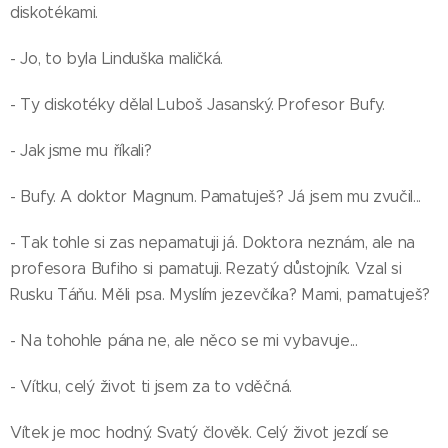
diskotékami.
- Jo, to byla Linduška maličká.
- Ty diskotéky dělal Luboš Jasanský. Profesor Bufy.
- Jak jsme mu říkali?
- Bufy. A doktor Magnum. Pamatuješ? Já jsem mu zvučil...
- Tak tohle si zas nepamatuji já. Doktora neznám, ale na
profesora Bufiho si pamatuji. Rezatý důstojník. Vzal si
Rusku Táňu. Měli psa. Myslím jezevčíka? Mami, pamatuješ?
- Na tohohle pána ne, ale něco se mi vybavuje...
- Vítku, celý život ti jsem za to vděčná.
Vítek je moc hodný. Svatý člověk. Celý život jezdí se