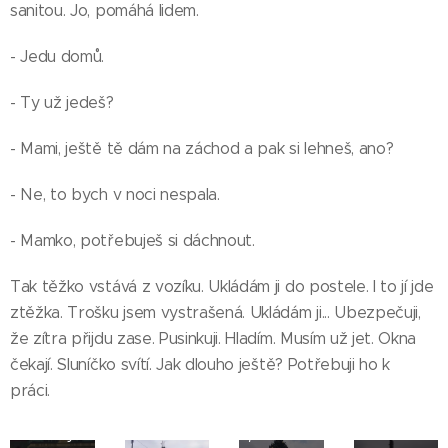
sanitou. Jo, pomáhá lidem.
- Jedu domů.
Viděli
- Ty už jedeš?
jste
Něžné
- Mami, ještě tě dám na záchod a pak si lehneš, ano?
vlny?
Před
Tam
nedávne
- Ne, to bych v noci nespala.
hrál náš
jsem
krásný
byla v
- Mamko, potřebuješ si dáchnout.
starý
chrámu
most,
sv.
Tak těžko vstává z vozíku. Ukládám ji do postele. I to jí jde
vyrobený
Mikuláše
ztěžka. Trošku jsem vystrašená. Ukládám ji... Ubezpečuji,
šikovnýma
Tenhle
na
že zítra přijdu zase. Pusinkuji. Hladím. Musím už jet. Okna
rukama
krasavec
třísetleté
našich
rostl do
výročí
čekají. Sluníčko svítí. Jak dlouho ještě? Potřebuji ho k
předků.
nedávna
svatby
práci.
Tahle
na
Matyáše
lávka je
pozemku
Bernarda