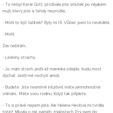
- To nebyl Karel Gott, prožívala jste smutek po nějakém
muži, který jste si tehdy neprožila...
- Mohl to být tatínek? Byly mi tři. Vůbec jsem to nevěděla.
- Mohl.
Zas nabírám...
- Ledviny, strachy...
- Jo, mám strach, jestli až maminka odejde, budu moct
dýchat. Jestli mě nechytí amok.
- Budete. Jste nesmírně intuitivní, máte jemnohmotné
vnímání... Máte svou rodinu. Když tak přijdete.
- To si právě nejsem jistá. Ale Helena Heclová mi tvrdila
totéž. Mluvila o mé paměti, znalostech. Prý jsem do