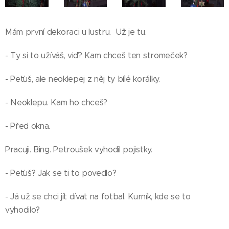
Mám první dekoraci u lustru. Už je tu.
- Ty si to užíváš, viď? Kam chceš ten stromeček?
- Peťuš, ale neoklepej z něj ty bílé korálky.
- Neoklepu. Kam ho chceš?
- Před okna.
Pracuji. Bing. Petroušek vyhodil pojistky.
- Peťuš? Jak se ti to povedlo?
- Já už se chci jít dívat na fotbal. Kurník, kde se to
vyhodilo?