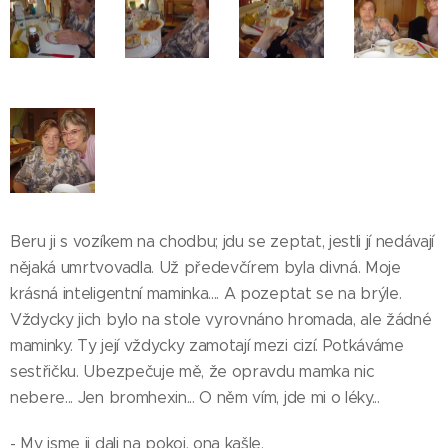
Beru ji s vozíkem na chodbu; jdu se zeptat, jestli jí nedávají
nějaká umrtvovadla. Už předevčírem byla divná. Moje
krásná inteligentní maminka.... A pozeptat se na brýle.
Vždycky jich bylo na stole vyrovnáno hromada, ale žádné
maminky. Ty její vždycky zamotají mezi cizí. Potkáváme
sestřičku. Ubezpečuje mě, že opravdu mamka nic
nebere... Jen bromhexin... O něm vím, jde mi o léky...
- My jsme ji dali na pokoj, ona kašle.