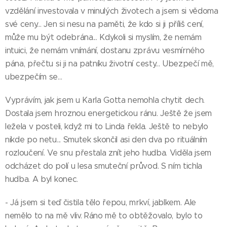
vzdělání investovala v minulých životech a jsem si vědoma
své ceny... Jen si nesu na paměti, že kdo si ji příliš cení,
může mu být odebrána... Kdykoli si myslím, že nemám
intuici, že nemám vnímání, dostanu zprávu vesmírného
pána, přečtu si ji na patníku životní cesty... Ubezpečí mě,
ubezpečím se...
Vyprávím, jak jsem u Karla Gotta nemohla chytit dech.
Dostala jsem hroznou energetickou ránu. Ještě že jsem
ležela v posteli, když mi to Linda řekla. Ještě to nebylo
nikde po netu... Smutek skončil asi den dva po rituálním
rozloučení. Ve snu přestala znít jeho hudba. Viděla jsem
odcházet do polí u lesa smuteční průvod. S ním tichla
hudba. A byl konec.
- Já jsem si teď čistila tělo řepou, mrkví, jablkem. Ale
nemělo to na mě vliv. Ráno mě to obtěžovalo, bylo to