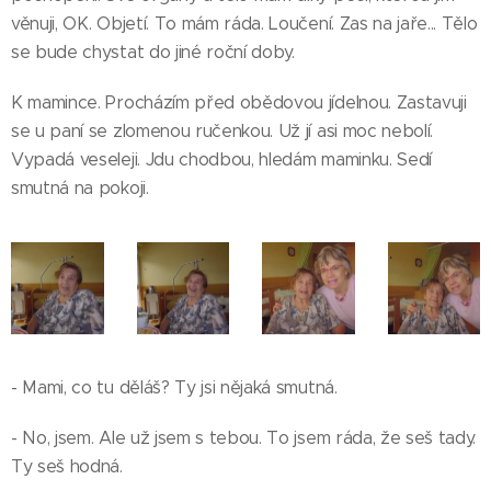
věnuji, OK. Objetí. To mám ráda. Loučení. Zas na jaře... Tělo
se bude chystat do jiné roční doby.
K mamince. Procházím před obědovou jídelnou. Zastavuji
se u paní se zlomenou ručenkou. Už jí asi moc nebolí.
Vypadá veseleji. Jdu chodbou, hledám maminku. Sedí
smutná na pokoji.
- Mami, co tu děláš? Ty jsi nějaká smutná.
- No, jsem. Ale už jsem s tebou. To jsem ráda, že seš tady.
Ty seš hodná.