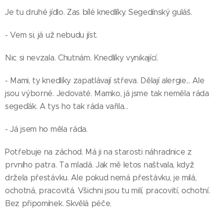
Je tu druhé jídlo. Zas bílé knedlíky. Segedínský guláš.
- Vem si, já už nebudu jíst.
Nic si nevzala. Chutnám. Knedlíky vynikající.
- Mami, ty knedlíky zapatlávají střeva. Dělají alergie... Ale
jsou výborné. Jedovaté. Mamko, já jsme tak neměla ráda
segeďák. A tys ho tak ráda vařila...
- Já jsem ho měla ráda.
Potřebuje na záchod. Má ji na starosti náhradnice z
prvního patra. Ta mladá. Jak mě letos naštvala, když
držela přestávku. Ale pokud nemá přestávku, je milá,
ochotná, pracovitá. Všichni jsou tu milí, pracovití, ochotní.
Bez připomínek. Skvělá péče.