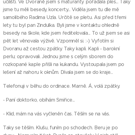
učilišti. Ve Dvoraně jsem s maturanty pořádala ples... Taky
jsme tu měli besedy, koncerty... Viděla jsem tu dle mě
samolibého Radima Uzla. Určitě se pletu. Asi před třemi
lety tu byl pan Zindulka. Byli jsme v kontaktu ohledně
besedy na škole, kde jsem ředitelovala... To už jsem se asi
pět let věnovala výživě. Vzpomněl si. :-) Vyfotím si
Dvoranu až cestou zpátky. Taky kapli. Kapli - barokní
perlu; opravovali. Jednou jsme s celým sborem do
rozkopané kaple přišli na kukandu. Vystoupala jsem po
lešení až nahoru k oknům. Dívala jsem se do kraje...
Telefonuji v běhu do ordinace. Marně. Á, volá zpátky.
- Paní doktorko, obíhám Smiřice...
- Klid, mám na vás vyčleněn čas. Těším se na vás.
Taky se těším. Klušu, funím po schodech. Beru je po