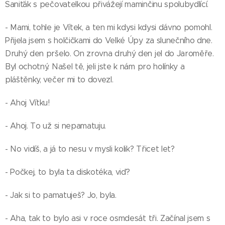
Saniťák s pečovatelkou přivážejí maminčinu spolubydlící.
- Mami, tohle je Vítek, a ten mi kdysi kdysi dávno pomohl.
Přijela jsem s holčičkami do Velké Úpy za slunečního dne.
Druhý den pršelo. On zrovna druhý den jel do Jaroměře.
Byl ochotný. Našel tě, jeli jste k nám pro holínky a
pláštěnky, večer mi to dovezl.
- Ahoj Vítku!
- Ahoj. To už si nepamatuju.
- No vidíš, a já to nesu v mysli kolik? Třicet let?
- Počkej, to byla ta diskotéka, viď?
- Jak si to pamatuješ? Jo, byla.
- Aha, tak to bylo asi v roce osmdesát tři. Začínal jsem s