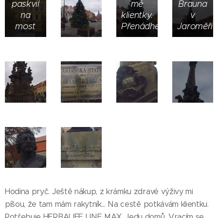
paskvil
mé
Brauna
na
klientky.
v
most
Přenádherný!
Jaroměři
Hodina pryč. Ještě nákup, z krámku zdravé výživy mi
píšou, že tam mám rakytník... Na cestě potkávám klientku.
Potřebuje HERBALIFE LINE MAX. Jedu domů. Vracím se.