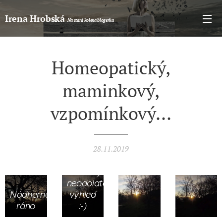
Irena Hrobská
Na stará kolena blogerka
Homeopatický,
maminkový,
vzpomínkový...
Z
ložnice
28.11.2019
krásný
kouzelný
neodolatelný
Nádherné
výhled
ráno
:-)