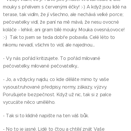
mouky s přelivem s červenými éčky! :-) A když jsou lidé na
terase, tak vidím, že jí všechno, ale nechává velké porce;
pečovatelky vidí, že paní na mě mává, že nesu ovocné
koláče - lehké, ani gram bílé mouky. Mouka ovesná,ovoce!
:-) Tak to jsem se teda dobře pobavila. Celé léto to
nikomu nevadí, všichni to vidí, ale najednou...
- Vy nás pořád kritizujete. To pořád milované
pečovatelky, milované pečovatelky...
- Jo, a vždycky najdu, co kde děláte mimo ty vaše
vysoustruhované předpisy, normy, zákazy, výzvy.
Porušujete bezpečnost. Když už nic, tak si z palce
vycucáte něco umělého.
- Tak si to klidně napište na ten váš bůk.
- No to je jasné. Lidé to čtou a chtějí znát Vaše