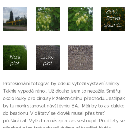
úplněk...
Žlutá...
Barva
sklizně...
Není
...jako
plot
plot
Profesionální fotograf by odsud vytěžil výstavní snímky.
Takhle vypadá ráno... Už dlouho jsem to nezažila. Směřuji
okolo louky pro cirkusy k železničnímu přechodu. Jestlipak
by tu mohli stanovat návštěvníci BA... Měli by to asi daleko
do bastionu. V dětství se člověk musel přes trať
přeškrábat. Vylézt na násep a zas sestoupit. Před lety se