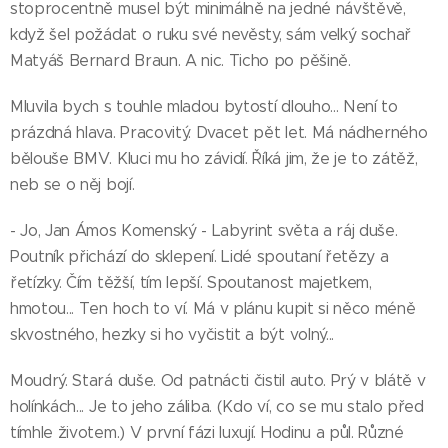
stoprocentně musel být minimálně na jedné návštěvě,
když šel požádat o ruku své nevěsty, sám velký sochař
Matyáš Bernard Braun. A nic. Ticho po pěšině.
Mluvila bych s touhle mladou bytostí dlouho... Není to
prázdná hlava. Pracovitý. Dvacet pět let. Má nádherného
bělouše BMV. Kluci mu ho závidí. Říká jim, že je to zátěž,
neb se o něj bojí.
- Jo, Jan Ámos Komenský - Labyrint světa a ráj duše.
Poutník přichází do sklepení. Lidé spoutaní řetězy a
řetízky. Čím těžší, tím lepší. Spoutanost majetkem,
hmotou... Ten hoch to ví. Má v plánu kupit si něco méně
skvostného, hezky si ho vyčistit a být volný...
Moudrý. Stará duše. Od patnácti čistil auto. Prý v blátě v
holínkách... Je to jeho záliba. (Kdo ví, co se mu stalo před
tímhle životem.) V první fázi luxují. Hodinu a půl. Různé