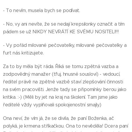
- To nevím, musela bych se podívat.
- No, vy ani nevíte, že se nedají krepsilonky označit a tím
pádem se už NIKDY NEVRÁTÍ KE SVÉMU NOSITELI!!!
- Vy pořád milované pečovatelky, milované pečovatelky a
furt nás kritizujete.
Za to by měla být ráda. Říká se tomu zpětná vazba a
zodpovědný manažer (tfuj, hnusné sousloví) - vedoucí,
ředitel právě na zpětné vazbě staví zlepšování činnosti
na svém pracovišti. Jenže tady se připomínky berou jako
kritika. :-) (Měli by jet na kraj na školení. Tam jsme jako
ředitelé vždy vyplňovali spokojenostní smajly.)
Ona neví, že vím já, že se divila, že paní Boženka, ač
polyká, je krmena stříkačkou. Ona to nevěděla! Dcera paní