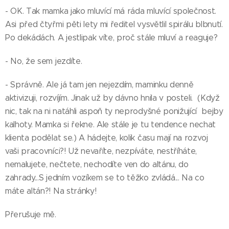
- OK. Tak mamka jako mluvící má ráda mluvící společnost.
Asi před čtyřmi pěti lety mi ředitel vysvětlil spirálu blbnutí.
Po dekádách. A jestlipak víte, proč stále mluví a reaguje?
- No, že sem jezdíte.
- Správně. Ale já tam jen nejezdím, maminku denně
aktivizuji, rozvíjím. Jinak už by dávno hnila v posteli. (Když
nic, tak na ni natáhli aspoň ty neprodyšné ponižující bejby
kalhoty. Mamka si řekne. Ale stále je tu tendence nechat
klienta podělat se.) A hádejte, kolik času mají na rozvoj
vaši pracovníci?! Už nevaříte, nezpíváte, nestříháte,
nemalujete, nečtete, nechodíte ven do altánu, do
zahrady...S jedním vozíkem se to těžko zvládá... Na co
máte altán?! Na stránky!
Přerušuje mě.