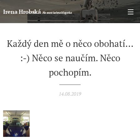
Irena Hrobská
Na stará kolena blogerka
Každý den mě o něco obohatí...
:-) Něco se naučím. Něco
pochopím.
14.08.2019