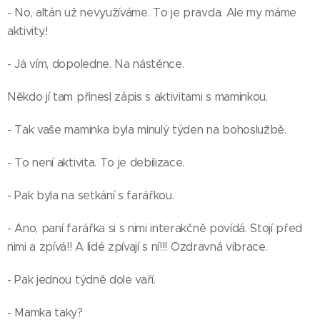
- No, altán už nevyužíváme. To je pravda. Ale my máme
aktivity.!
- Já vím, dopoledne. Na nástěnce.
Někdo jí tam přinesl zápis s aktivitami s maminkou.
- Tak vaše maminka byla minulý týden na bohoslužbě.
- To není aktivita. To je debilizace.
- Pak byla na setkání s farářkou.
- Ano, paní farářka si s nimi interakčně povídá. Stojí před
nimi a zpívá!! A lidé zpívají s ní!!! Ozdravná vibrace.
- Pak jednou týdně dole vaří.
- Mamka taky?