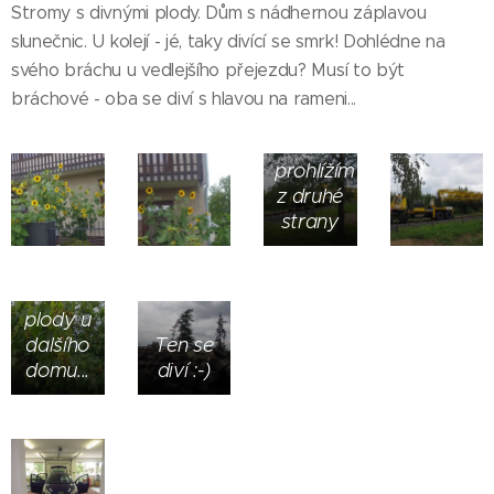
Stromy s divnými plody. Dům s nádhernou záplavou
slunečnic. U kolejí - jé, taky divící se smrk! Dohlédne na
svého bráchu u vedlejšího přejezdu? Musí to být
bráchové - oba se diví s hlavou na rameni...
Odpoledne
si obra
prohlížím
z druhé
strany
Divné
plody u
dalšího
Ten se
domu...
diví :-)