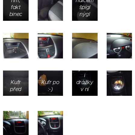
hm,
řidičem
fakt
špígl
binec
nýgl
Okolo
řadicí
páky
jsem
měla
chlívek,
vyčistili
i
Kufr
Kufr po
drážky
před
:-)
v ní