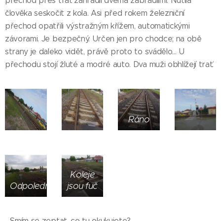
přechod přes trať zahradil dvěma zábradlími. Nutila
člověka seskočit z kola. Asi před rokem železniční
přechod opatřili výstražným křížem, automatickými
závorami. Je bezpečný. Určen jen pro chodce; na obě
strany je daleko vidět, právě proto to svádělo... U
přechodu stojí žluté a modré auto. Dva muži obhlížejí trať.
Ráno
Koleje
Odpoledne
jsou fuč
- Smím se zeptat, co tu okukujete?