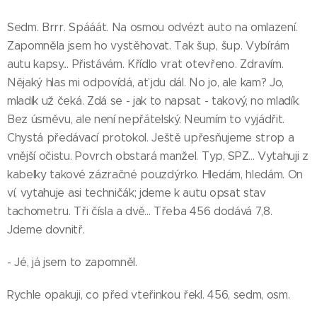
Sedm. Brrr. Spááát. Na osmou odvézt auto na omlazení.
Zapomněla jsem ho vystěhovat. Tak šup, šup. Vybírám
autu kapsy... Přistávám. Křídlo vrat otevřeno. Zdravím.
Nějaký hlas mi odpovídá, ať jdu dál. No jo, ale kam? Jo,
mladík už čeká. Zdá se - jak to napsat - takový, no mladík.
Bez úsměvu, ale není nepřátelský. Neumím to vyjádřit.
Chystá předávací protokol. Ještě upřesňujeme strop a
vnější očistu. Povrch obstará manžel. Typ, SPZ... Vytahuji z
kabelky takové zázračné pouzdýrko. Hledám, hledám. On
ví, vytahuje asi techničák; jdeme k autu opsat stav
tachometru. Tři čísla a dvě... Třeba 456 dodává 7,8.
Jdeme dovnitř.
- Jé, já jsem to zapomněl.
Rychle opakuji, co před vteřinkou řekl. 456, sedm, osm.