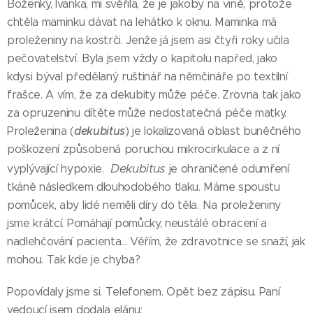
Boženky, Ivanka, mi svěřila, že je jakoby na vině, protože
chtěla maminku dávat na lehátko k oknu. Maminka má
proleženiny na kostrči. Jenže já jsem asi čtyři roky učila
pečovatelství. Byla jsem vždy o kapitolu napřed, jako
kdysi býval předělaný ruštinář na němčináře po textilní
frašce. A vím, že za dekubity může péče. Zrovna tak jako
za opruzeninu dítěte může nedostatečná péče matky.
dekubitus
Proleženina (
) je lokalizovaná oblast buněčného
poškození způsobená poruchou mikrocirkulace a z ní
Dekubitus
vyplývající hypoxie.
je ohraničené odumření
tkáně následkem dlouhodobého tlaku. Máme spoustu
pomůcek, aby lidé neměli díry do těla. Na proleženiny
jsme krátcí. Pomáhají pomůcky, neustálé obracení a
nadlehčování pacienta... Věřím, že zdravotnice se snaží, jak
mohou. Tak kde je chyba?
Popovídaly jsme si. Telefonem. Opět bez zápisu. Paní
vedoucí jsem dodala elánu: