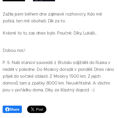
Zažila jsem během dne zajímavé rozhovory. Kdo mě
potká, ten mě obohatí. Dík za to.
Krásné to tu zas dnes bylo. Poučné. Díky, Lukáši...
Dobou noc!
P. S. Naši stanoví sousedé z Brutalu odjížděli do Ruska v
neděli v poledne. Do Moskvy dorazili v pondělí. Dnes ráno
přijeli do sočské oblasti. Z Moskvy 1500 km. Z jejich
domovů tam a zpátky 8000 km. Neuvěřitelné. A všichni
jsou v pořádku doma. Díky za šťastný dojezd. :-)
Share