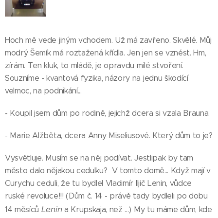
Hoch mě vede jiným vchodem. Už má zavřeno. Skvělé. Můj
modrý Šemík má roztažená křídla. Jen jen se vznést. Hm,
zírám. Ten kluk, to mládě, je opravdu milé stvoření.
Souzníme - kvantová fyzika, názory na jednu škodící
velmoc, na podnikání...
- Koupil jsem dům po rodině, jejichž dcera si vzala Brauna.
- Marie Alžběta, dcera Anny Miseliusové. Který dům to je?
Vysvětluje. Musím se na něj podívat. Jestlipak by tam
město dalo nějakou cedulku? V tomto domě... Když mají v
Curychu ceduli, že tu bydlel Vladimír Iljič Lenin, vůdce
ruské revoluce!!! (Dům č. 14 - právě tady bydleli po dobu
Lenin
14 měsíců
a Krupskaja, než ...) My tu máme dům, kde