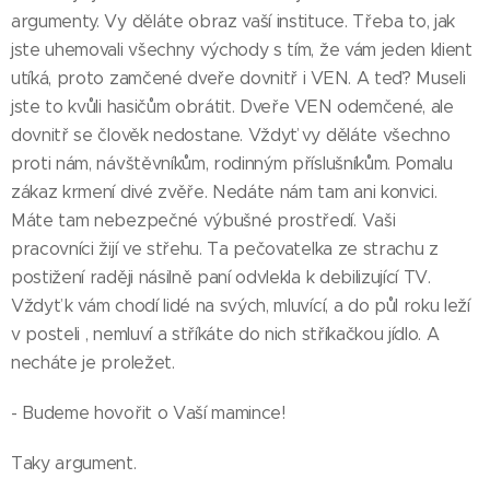
argumenty. Vy děláte obraz vaší instituce. Třeba to, jak
jste uhemovali všechny východy s tím, že vám jeden klient
utíká, proto zamčené dveře dovnitř i VEN. A teď? Museli
jste to kvůli hasičům obrátit. Dveře VEN odemčené, ale
dovnitř se člověk nedostane. Vždyť vy děláte všechno
proti nám, návštěvníkům, rodinným příslušníkům. Pomalu
zákaz krmení divé zvěře. Nedáte nám tam ani konvici.
Máte tam nebezpečné výbušné prostředí. Vaši
pracovníci žijí ve střehu. Ta pečovatelka ze strachu z
postižení raději násilně paní odvlekla k debilizující TV.
Vždyť k vám chodí lidé na svých, mluvící, a do půl roku leží
v posteli , nemluví a stříkáte do nich stříkačkou jídlo. A
necháte je proležet.
- Budeme hovořit o Vaší mamince!
Taky argument.