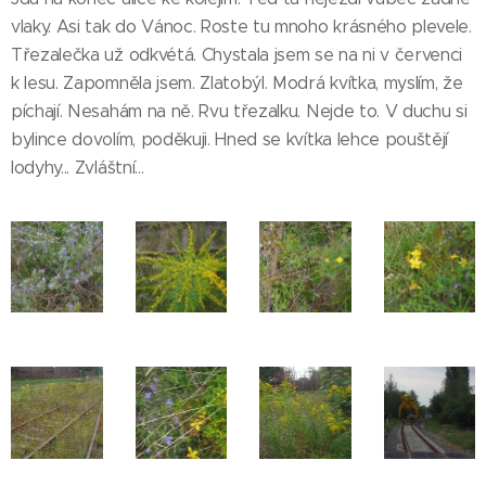
vlaky. Asi tak do Vánoc. Roste tu mnoho krásného plevele.
Třezalečka už odkvétá. Chystala jsem se na ni v červenci
k lesu. Zapomněla jsem. Zlatobýl. Modrá kvítka, myslím, že
píchají. Nesahám na ně. Rvu třezalku. Nejde to. V duchu si
bylince dovolím, poděkuji. Hned se kvítka lehce pouštějí
lodyhy... Zvláštní...
Léto...
Zítra