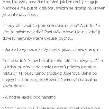
Mno, tak vždy hovořím tak silně, jak ten druhý reaguje.
Nechce-li mě pustit k dialogu, snažím se dostat na úroveň
jeho intenzity hlasu...
- Tedy vám vadí, že jsem si nedovolila, ano? A jak to, že
vám to měsíc nevadilo? Paní stále převažujete a když ji
dovezu meruňky, které ukouše, buchtu...
- Jenže to vy nesmíte. Vy nevíte, jakou stravu ona smí.
To mě srdečně rozchechtalo. Ale fakt. To nevymyslíš! :-)
:-) Kdysi mi předseda spolku autorů píšících literaturu
faktu dr. Miroslav Ivanov (rodák z Josefova. Běhal po
stejných schodech, jako Božena Němcová) napsal na
závěr dopisu:
- A hodně klacků pod nahama!
- Vždyť vidím, co jí. Tuhle jste jí naservírovali koule z bílé