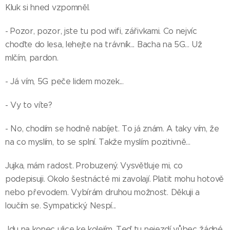
Kluk si hned vzpomněl.
- Pozor, pozor, jste tu pod wifi, zářivkami. Co nejvíc
choďte do lesa, lehejte na trávník... Bacha na 5G... Už
mlčím, pardon.
- Já vím, 5G peče lidem mozek...
- Vy to víte?
- No, chodím se hodně nabíjet. To já znám. A taky vím, že
na co myslím, to se splní. Takže myslím pozitivně...
Jujka, mám radost. Probuzený. Vysvětluje mi, co
podepisuji. Okolo šestnácté mi zavolají. Platit mohu hotově
nebo převodem. Vybírám druhou možnost. Děkuji a
loučím se. Sympatický. Nespí...
Jdu na konec ulice ke kolejím. Teď tu nejezdí vůbec žádné