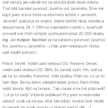
dvě minuty, ale několik km na okružní jízdě okolo města.
Trať dělí barokní pevnost Josefov od Jaroměře. Štve mě,
když jsem včera četla na internetu letiště v Jaroměři...
Jaroměř, pokud je mi známo, žádné letiště nikdy neměla a
dosud nemá. 24. 7. 1910 na vojenském cvičišti v Josefově
provedl své třetí veřejné vystoupení před 20 000 diváky
ing
Kašpar. Nachází
. Jan
se na katastru pevnosti Josefov.
Ne Josefov u Jaroměře. :-) (Njn, jsem hnidopych. Nebo
spíš lokální patriot.)
Práce. Devět. Volám paní vedoucí DD. Nebere. Deset;
volám paní vedoucí DD. SMS, že zavolá zpět. Hm, radí se,
jak na tu rebelku. Konečně. Volá zpátky. Ptám se, co se to
tam děje. Berou lidem základní lidské právo. Paní chtěla
vidět slunce. Být na terase. Tak copak si na mě připravili?
:-) A je to tady! Vážené publikum! Prý jsem si nedovolila
odvézt vozík na terasu. Aha, tak měsíc, možná šest neděl,
to nevadí, že vozík posunu o dvacet metrů dál... :-)