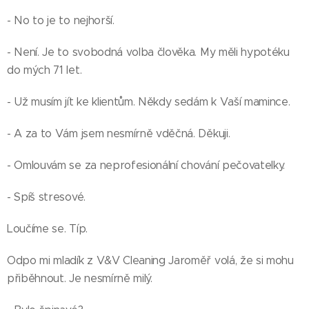
- No to je to nejhorší.
- Není. Je to svobodná volba člověka. My měli hypotéku
do mých 71 let.
- Už musím jít ke klientům. Někdy sedám k Vaší mamince.
- A za to Vám jsem nesmírně vděčná. Děkuji.
- Omlouvám se za neprofesionální chování pečovatelky.
- Spíš stresové.
Loučíme se. Típ.
Odpo mi mladík z V&V Cleaning Jaroměř volá, že si mohu
přiběhnout. Je nesmírně milý.