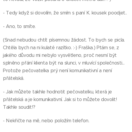
- Tedy když si dovolím, že smím s paní K. kousek poodjet..
- Ano, to smíte.
(Snad nebudou chtít písemnou žádost. To bych se picla.
Chtěla bych na ni kulaté razítko. :-) Fraška.) Ptám se, z
jakého důvodu mi nebylo vysvětleno, proč nesmí být
splněno přání klienta být na slunci, v mluvící společnosti...
Protože pečovatelka prý není komunikativní a není
přátelská.
- Jak můžete takhle hodnotit pečovatelku, která je
přátelská a je komunikativní. Jak si to můžete dovolit!
Takhle soudit!?
- Nekřičte na mě, nebo položím telefon.