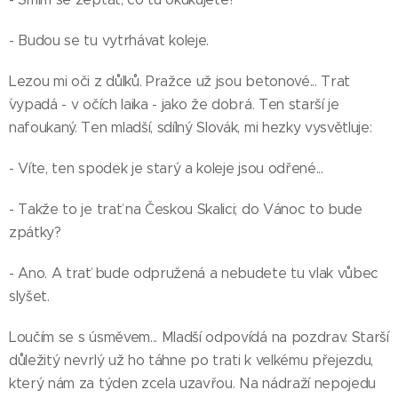
- Budou se tu vytrhávat koleje.
Lezou mi oči z důlků. Pražce už jsou betonové... Trat
´vypadá - v očích laika - jako že dobrá. Ten starší je
nafoukaný. Ten mladší, sdílný Slovák, mi hezky vysvětluje:
- Víte, ten spodek je starý a koleje jsou odřené...
- Takže to je trať na Českou Skalici; do Vánoc to bude
zpátky?
- Ano. A trať bude odpružená a nebudete tu vlak vůbec
slyšet.
Loučím se s úsměvem... Mladší odpovídá na pozdrav. Starší
důležitý nevrlý už ho táhne po trati k velkému přejezdu,
který nám za týden zcela uzavřou. Na nádraží nepojedu