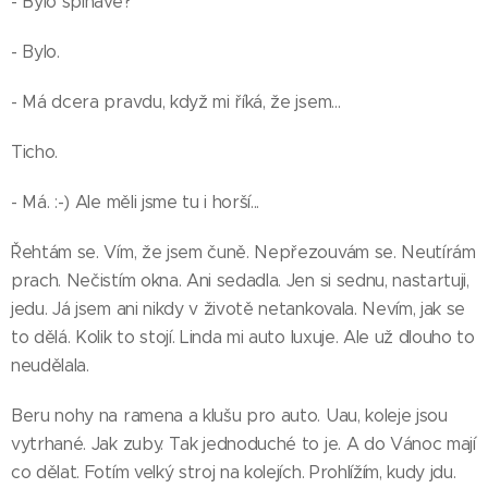
- Bylo špinavé?
- Bylo.
- Má dcera pravdu, když mi říká, že jsem...
Ticho.
- Má. :-) Ale měli jsme tu i horší...
Řehtám se. Vím, že jsem čuně. Nepřezouvám se. Neutírám
prach. Nečistím okna. Ani sedadla. Jen si sednu, nastartuji,
jedu. Já jsem ani nikdy v životě netankovala. Nevím, jak se
to dělá. Kolik to stojí. Linda mi auto luxuje. Ale už dlouho to
neudělala.
Beru nohy na ramena a klušu pro auto. Uau, koleje jsou
vytrhané. Jak zuby. Tak jednoduché to je. A do Vánoc mají
co dělat. Fotím velký stroj na kolejích. Prohlížím, kudy jdu.