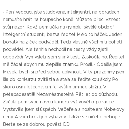
- Paní vedoucí, jste studovaná, inteligentní, na poradách
nemusíte hrát na houpacího koně. Můžete přeci vznést
svůj názor. Když jsem učila na gymplu, skvělé období!
Inteligentní studenti, bezva ředitel. Mělo to háček. Jeden
bohatý hajzlíček podváděl. Teda vlastně všichni ti bohatí
podváděli. Ale tenhle nechodil na testy, vždy zjistil
odpovědi. Vymyslela jsem si jiný test. Zaskočila ho. Ředitel
mě žádal, abych mu zlepšila známku. Prosil. - Odešla jsem.
Musela bych si před sebou uplivnout. V ty prázdniny jsem
šla do konkurzu, zvítězila a stala se ředitelkou školy. Po
skoro osmi letech jsem fci kvůli mamince složila. V
pětapadesáti!!! Nezaměstnatelná. Pět let do důchodu.
Začala jsem svou novou kariéru výživového poradce.
Vystavěla jsem si úspěch. Večeřela s nositelem Nobelovy
ceny. A vám hrozí jen vyhazov. Takže se ničeho nebojte.
Berte se za dobrou pověst DD.