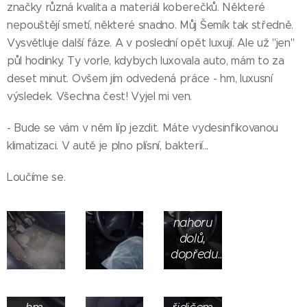
značky různá kvalita a materiál koberečků. Některé
nepouštějí smetí, některé snadno. Můj Šemík tak středně.
Vysvětluje další fáze. A v poslední opět luxují. Ale už "jen"
půl hodinky. Ty vorle, kdybych luxovala auto, mám to za
deset minut. Ovšem jím odvedená práce - hm, luxusní
výsledek. Všechna čest! Vyjel mi ven.
- Bude se vám v něm líp jezdit. Máte vydesinfikovanou
klimatizaci. V autě je plno plísní, bakterií...
Naučil
mě
Loučíme se.
hýbat
volantem
nahoru
dolů,
dopředu...
Vpředu
vedle
řidiče -
Za