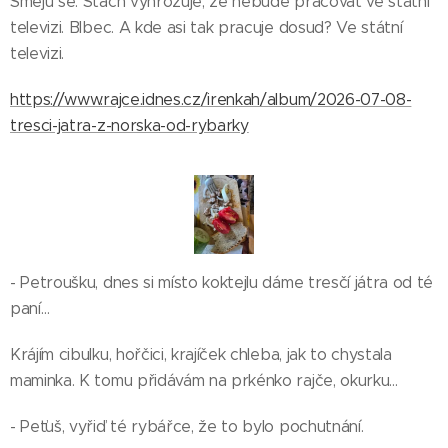
Směju se. Stach vyhrožuje, že nebude pracovat ve státní
televizi. Blbec. A kde asi tak pracuje dosud? Ve státní
televizi.
https://www.rajce.idnes.cz/irenkah/album/2026-07-08-
tresci-jatra-z-norska-od-rybarky
- Petroušku, dnes si místo koktejlu dáme tresčí játra od té
paní…
Krájím cibulku, hořčici, krajíček chleba, jak to chystala
maminka. K tomu přidávám na prkénko rajče, okurku…
- Peťuš, vyřiď té rybářce, že to bylo pochutnání.