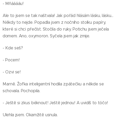
- Mňááááu!
Ale to jsem se tak naštvala! Jak pořád hlásám lásku, lásku...
Někdy to nejde. Popadla jsem z nočního stolku papíry,
které si chci přečíst. Stočila do ruky. Potichu jsem ječela
domem. Ano, oxymoron. Syčela jsem jak zmije.
- Kde seš?
- Pocem!
- Ozvi se!
Marně. Žofka inteligentní hodila zpátečku a někde se
schovala. Pochopila.
- Ještě si zkus béknout! Ještě jednou! A uvidíš to tóčo!
Ulehla jsem. Okamžitě usnula.