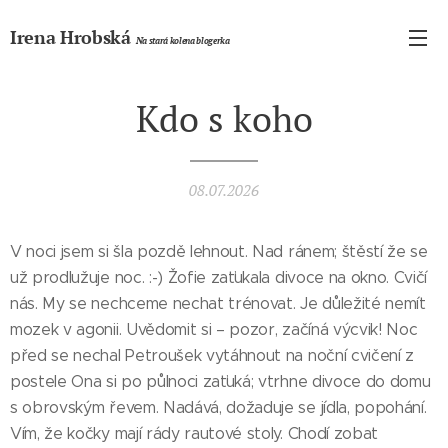
Irena Hrobská
Na stará kolena blogerka
Kdo s koho
08.07.2026
V noci jsem si šla pozdě lehnout. Nad ránem; štěstí že se
už prodlužuje noc. :-) Žofie zaťukala divoce na okno. Cvičí
nás. My se nechceme nechat trénovat. Je důležité nemít
mozek v agonii. Uvědomit si – pozor, začíná výcvik! Noc
před se nechal Petroušek vytáhnout na noční cvičení z
postele Ona si po půlnoci zaťuká; vtrhne divoce do domu
s obrovským řevem. Nadává, dožaduje se jídla, popohání.
Vím, že kočky mají rády rautové stoly. Chodí zobat