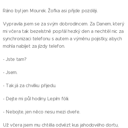
Ráno byl jen Mourek. Žofka asi přijde později.
Vypravila jsem se za svým dobrodincem. Za Danem, který
mi včera tak bezelstně popřál hezký den a nechtěl nic za
synchronizaci telefonu s autem a výměnu pojistky, abych
mohla nabíjet za jízdy telefon.
- Jste tam?
- Jsem.
- Tak já za chvilku přijedu.
- Dejte mi půl hodiny. Lepím fólii.
- Nebojte, jen něco nesu mezi dveře.
Už včera jsem mu chtěla odvézt kus jahodového dortu,