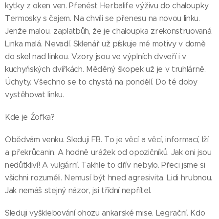
kytky z oken ven. Přenést Herbalife výživu do chaloupky.
Termosky s čajem. Na chvíli se přenesu na novou linku.
Jenže malou. zaplaťbůh, že je chaloupka zrekonstruovaná.
Linka malá. Nevadí. Sklenář už pískuje mé motivy v domě
do skel nad linkou. Vzory jsou ve výplních dvveří i v
kuchyńských dvířkách. Měděný škopek už je v truhlárně.
Úchyty. Všechno se to chystá na pondělí. Do té doby
vystěhovat linku.
Kde je Žofka?
Obědvám venku. Sleduji FB. To je věcí a věcí, informací, lží
a překrůcanin. A hodně urážek od opozičníků. Jak oni jsou
nedůtkliví! A vulgární. Takhle to dřív nebylo. Přeci jsme si
všichni rozuměli. Nemusí být hned agresivita. Lidi hrubnou.
Jak nemáš stejný názor, jsi třídní nepřítel.
Sleduji vyšklebování ohozu ankarské mise. Legrační. Kdo