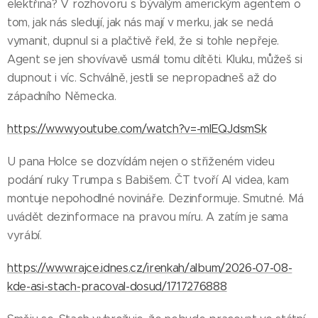
elektřina? V rozhovoru s bývalým americkým agentem o
tom, jak nás sledují, jak nás mají v merku, jak se nedá
vymanit, dupnul si a plačtivě řekl, že si tohle nepřeje.
Agent se jen shovívavě usmál tomu dítěti. Kluku, můžeš si
dupnout i víc. Schválně, jestli se nepropadneš až do
západního Německa.
https://www.youtube.com/watch?v=-mlEQJdsmSk
U pana Holce se dozvídám nejen o střiženém videu
podání ruky Trumpa s Babišem. ČT tvoří AI videa, kam
montuje nepohodlné novináře. Dezinformuje. Smutné. Má
uvádět dezinformace na pravou míru. A zatím je sama
vyrábí.
https://www.rajce.idnes.cz/irenkah/album/2026-07-08-
kde-asi-stach-pracoval-dosud/1717276888