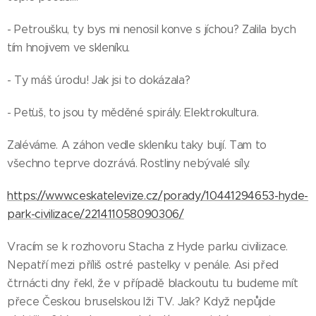
- Petroušku, ty bys mi nenosil konve s jíchou? Zalila bych
tím hnojivem ve skleníku.
- Ty máš úrodu! Jak jsi to dokázala?
- Peťuš, to jsou ty měděné spirály. Elektrokultura.
Zaléváme. A záhon vedle skleníku taky bují. Tam to
všechno teprve dozrává. Rostliny nebývalé síly.
https://www.ceskatelevize.cz/porady/10441294653-hyde-
park-civilizace/221411058090306/
Vracím se k rozhovoru Stacha z Hyde parku civilizace.
Nepatří mezi příliš ostré pastelky v penále. Asi před
čtrnácti dny řekl, že v případě blackoutu tu budeme mít
přece Českou bruselskou lži TV. Jak? Když nepůjde