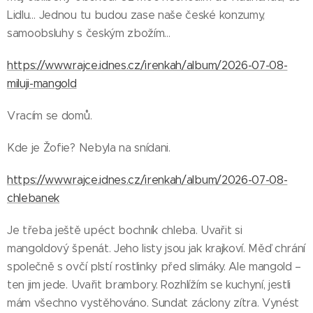
Lidlu… Jednou tu budou zase naše české konzumy,
samoobsluhy s českým zbožím…
https://www.rajce.idnes.cz/irenkah/album/2026-07-08-
miluji-mangold
Vracím se domů.
Kde je Žofie? Nebyla na snídani.
https://www.rajce.idnes.cz/irenkah/album/2026-07-08-
chlebanek
Je třeba ještě upéct bochník chleba. Uvařit si
mangoldový špenát. Jeho listy jsou jak krajkoví. Měď chrání
společně s ovčí plstí rostlinky před slimáky. Ale mangold –
ten jim jede. Uvařit brambory. Rozhlížím se kuchyní, jestli
mám všechno vystěhováno. Sundat záclony zítra. Vynést