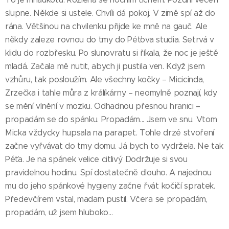
slupne. Někde si ustele. Chvíli dá pokoj. V zimě spí až do
rána. Většinou na chvilenku přijde ke mně na gauč. Ale
někdy zaleze rovnou do tmy do Péťova studia. Setrvá v
klidu do rozbřesku. Po slunovratu si říkala, že noc je ještě
mladá. Začala mě nutit, abych ji pustila ven. Když jsem
vzhůru, tak posloužím. Ale všechny kočky – Micicinda,
Zrzečka i tahle můra z králíkárny – neomylně poznají, kdy
se mění vlnění v mozku. Odhadnou přesnou hranici –
propadám se do spánku. Propadám... Jsem ve snu. Vtom
Micka vždycky hupsala na parapet. Tohle drzé stvoření
začne vyřvávat do tmy domu. Já bych to vydržela. Ne tak
Péťa. Je na spánek velice citlivý. Dodržuje si svou
pravidelnou hodinu. Spí dostatečně dlouho. A najednou
mu do jeho spánkové hygieny začne řvát kočičí spratek.
Předevčírem vstal, madam pustil. Včera se propadám,
propadám, už jsem hluboko…