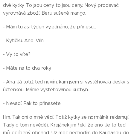
dvě kytky. To jsou ceny, to jsou ceny. Nový prodavač
vyrovnává zboží. Beru sušené mango.
- Mám tu asi týden vyjednáno, že přinesu…
- Kytičku. Ano. Vím.
- Vy to víte?
- Máte na to dva roky.
- Aha. Já totiž teď nevím, kam jsem si vystěhovala desky s
účtenkou. Máme vystěhovanou kuchyň.
- Nevadí. Pak to přinesete.
Hm. Tak oni o mně vědí. Totiž kytky se normálně reklamují.
Tady o tom nevěděli. Krajánek jim řekl, že ano. Je to teď
můj oblíbený obchod. Už moc nechodím do Kauflandu, do