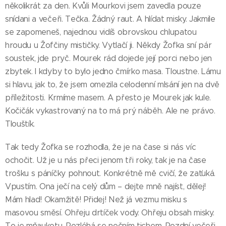
několikrát za den. Kvůli Mourkovi jsem zavedla pouze
snídani a večeři. Tečka. Žádný raut. A hlídat misky. Jakmile
se zapomeneš, najednou vidíš obrovskou chlupatou
hroudu u Žofčiny mističky. Vytlačí ji. Někdy Žofka sní pár
soustek, jde pryč. Mourek rád dojede její porci nebo jen
zbytek. I kdyby to bylo jedno čmírko masa. Tloustne. Lámu
si hlavu, jak to, že jsem omezila celodenní mlsání jen na dvě
příležitosti. Krmíme masem. A přesto je Mourek jak kule.
Kočičák vykastrovaný na to má prý náběh. Ale ne právo.
Tlouštík.
Tak tedy Žofka se rozhodla, že je na čase si nás víc
ochočit. Už je u nás přeci jenom tři roky, tak je na čase
trošku s páníčky pohnout. Konkrétně mě cvičí, že zaťuká.
Vpustím. Ona ječí na celý dům – dejte mně najíst, dělej!
Mám hlad! Okamžitě! Přidej! Než já vezmu misku s
masovou směsí. Ohřeju drtíček vody. Ohřeju obsah misky.
To je mňaukotu. Rozléhá se nočním tichem. Pozdní večeři