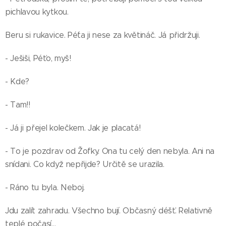
pichlavou kytkou.
Beru si rukavice. Pé´ta ji nese za květináč. Já přidržuji.
- Ješiši, Péťo, myš!
- Kde?
- Tam!!
- Já ji přejel kolečkem. Jak je placatá!
- To je pozdrav od Žofky. Ona tu celý den nebyla. Ani na
snídani. Co když nepřijde? Určitě se urazila.
- Ráno tu byla. Neboj.
Jdu zalít zahradu. Všechno bují. Občasný déšť. Relativně
teplé počasí…