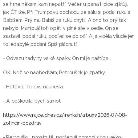
se hrne někam, kam nepatří. Večer u pana Holce zjišťuji,
jak ČT lže. Při Trumpovu odchodu ze sálu si podal ruku s
Babišem. Prý mu Babiš za ruku chytil. A ono to prý tak
nebylo. Manipulátoři opět v plné síle v sedle. On se
zastavil, podal ruku, podíval se do očí. A já viděla všude jen
to ledabylé podání. Spíš plácnutí.
- Odvezu tady ty velké špalky. On mi je naštípe…
OK. Než se naobědvám, Petroušek je zpátky.
- Hotovo. To bys neunesla.
- A poškodila bych šamot.
https://www.rajce.idnes.cz/irenkah/album/2026-07-08-
zofincin-pozdrav
- Petroušku, prosím tě, potřebuji pomoci s tou velkou