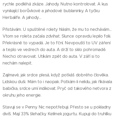
rychle podléhá zkáze. Jahody. Nutno kontrolovat. A kus
vynikající borůvkové a jahodové bublaninky. A tyčku
Herbalife. A jahody…
Přistávám. U spuštěné rolety hlásím, že mu to nechávám…
Vtom se roleta začala zdvihat. Slunce opravdu lepilo folii.
Překrásně to vypadá. Je to fční. Nevpouští to UV záření
a teplo ve vedrech do auta. A drží to sklo pohromadě.
Nechci otravovat. Utíkám zpět do auta. V září si to
nechám nalepit.
Zajímavé, jak srdce plesá, když potkáš dobrého člověka.
Lidskou duši. Mám to i naopak. Potkám-li nelidu, jak říkávala
babička, srdce umí indikovat. Pryč od takového netvora z
okruhu jeho energie.
Stavuji se v Penny. Nic nepotřebuji. Přesto se u pokladny
divíš. Mají 33% šlehačky. Kelímek jogurtu. Kupuji do truhlíku