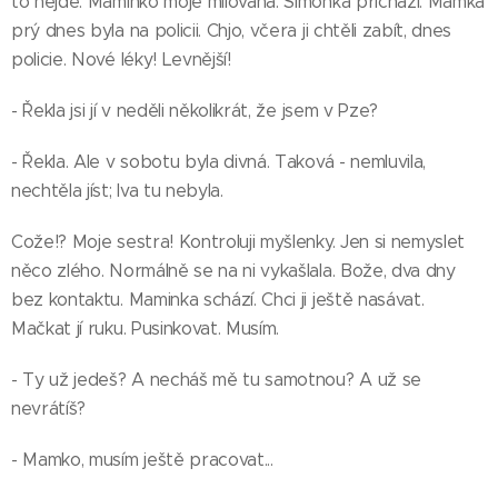
to nejde. Maminko moje milovaná. Simonka přichází. Mamka
prý dnes byla na policii. Chjo, včera ji chtěli zabít, dnes
policie. Nové léky! Levnější!
- Řekla jsi jí v neděli několikrát, že jsem v Pze?
- Řekla. Ale v sobotu byla divná. Taková - nemluvila,
nechtěla jíst; Iva tu nebyla.
Cože!? Moje sestra! Kontroluji myšlenky. Jen si nemyslet
něco zlého. Normálně se na ni vykašlala. Bože, dva dny
bez kontaktu. Maminka schází. Chci ji ještě nasávat.
Mačkat jí ruku. Pusinkovat. Musím.
- Ty už jedeš? A necháš mě tu samotnou? A už se
nevrátíš?
- Mamko, musím ještě pracovat...