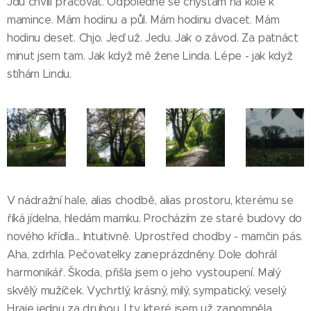
Jdu chvíli pracovat. Odpoledne se chystám na kole k
mamince. Mám hodinu a půl. Mám hodinu dvacet. Mám
hodinu deset. Chjo. Jeď už. Jedu. Jak o závod. Za patnáct
minut jsem tam. Jak když mě žene Linda. Lépe - jak když
stíhám Lindu.
V nádražní hale, alias chodbě, alias prostoru, kterému se
říká jídelna, hledám mamku. Procházím ze staré budovy do
nového křídla... Intuitivně. Uprostřed chodby - mamčin pás.
Aha, zdrhla. Pečovatelky zaneprázdněny. Dole dohrál
harmonikář. Škoda, přišla jsem o jeho vystoupení. Malý
skvělý mužíček. Vychrtlý, krásný, milý, sympatický, veselý.
Hraje jednu za druhou. I ty, které jsem už zapomněla.