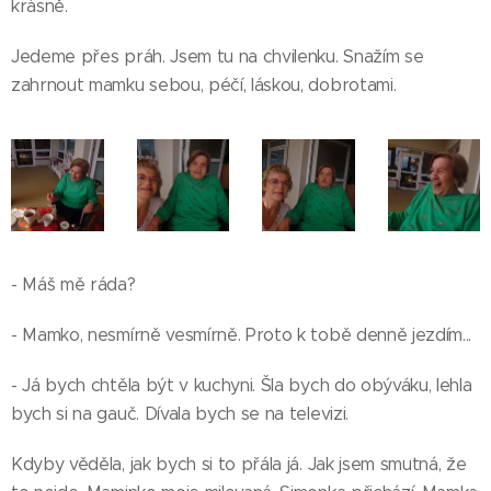
krásně.
Jedeme přes práh. Jsem tu na chvilenku. Snažím se
zahrnout mamku sebou, péčí, láskou, dobrotami.
- Máš mě ráda?
- Mamko, nesmírně vesmírně. Proto k tobě denně jezdím...
- Já bych chtěla být v kuchyni. Šla bych do obýváku, lehla
bych si na gauč. Dívala bych se na televizi.
Kdyby věděla, jak bych si to přála já. Jak jsem smutná, že