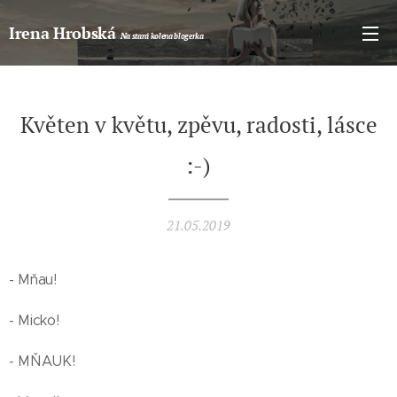
Irena Hrobská
Na stará kolena blogerka
Květen v květu, zpěvu, radosti, lásce
:-)
21.05.2019
- Mňau!
- Micko!
- MŇAUK!