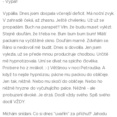
- Vypal!
Vypálila. Dnes jsem dospala včerejší deficit. Má noční zvyk.
V zahradě čeká, až zhasnu. Ještě chvilenku. Už už se
propadám. Buch na parapet!! Vím, že budu muset vylézt.
Stejně doufám, že třeba ne. Bum bum bum bum! Mlátí
packami na vyčištěné okno. Doufám marně. Zdvihám se.
Ráno si nedovolí mě budit. Dnes si dovolila. Jen jsem
vylezla, už se přede mnou producíruje chodbou. Určitě
mě hypnotizovala. Umí se dívat na spícího člověka.
Probere ho z mrákot. :-) Většinou v noci Petrouška. A
když to nejde hypnózou, pácne mu packou do obličeje.
Jen tak, něžně. Nebo mu skočí do obličeje. Nebo ho
něžně hryzne do vyčuhujícího palce. Něžně - ale
probuzení divoké. Je drzá. Docílí vždy svého. Spíš svého
docílí VŽDY.
Míchám snídani. Co si dnes "uvařím" za příchuť? Jahodu