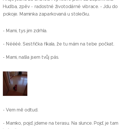
Hudba, zpěv - radostné životodárné vibrace. - Jdu do
pokoje. Maminka zaparkovaná u stolečku.
- Mami, tys jim zdrhla.
- Néééé. Sestřička říkala, že tu mám na tebe počkat.
- Mami, našla jsem tvůj pás.
- Vem mě odtud.
- Mamko, pojď, jdeme na terasu. Na slunce. Pojď, je tam