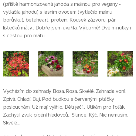
(příště harmonizovaná jahoda s malinou pro vegany -
vytlačila jahodu) s lesním ovocem (vytlačilo malinu
borůvku), betaheart, protein. Kousek zázvoru, pár
lístečků máty... Dobře jsem uvařila. Výborné! Dvě minutky i
s cestou pro mátu.
Vycházím do zahrady. Bosa. Rosa. Skvělé. Zahrada voní.
Zpívá. Chladí. Bují. Pod budkou s červenými ptáčky
poslouchám. Už mají vylíhlo. Děti ječí... Utíkám pro foťák.
Zachytil zvuk pípání hladovců... Slunce. Kýč. Nic nemusím.
Skvělé...