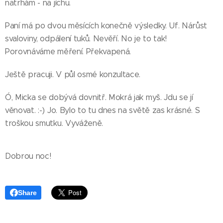
natrhám - na jíchu.
Paní má po dvou měsících konečně výsledky. Uf. Nárůst
svaloviny, odpálení tuků. Nevěří. No je to tak!
Porovnáváme měření. Překvapená.
Ještě pracuji. V půl osmé konzultace.
Ó, Micka se dobývá dovnitř. Mokrá jak myš. Jdu se jí
věnovat. :-) Jo. Bylo to tu dnes na světě zas krásné. S
troškou smutku. Vyváženě.
Dobrou noc!
Share