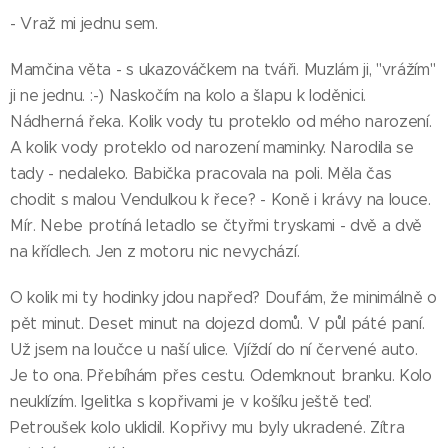
- Vraž mi jednu sem.
Mamčina věta - s ukazováčkem na tváři. Muzlám ji, "vrážím"
ji ne jednu. :-) Naskočím na kolo a šlapu k loděnici.
Nádherná řeka. Kolik vody tu proteklo od mého narození.
A kolik vody proteklo od narození maminky. Narodila se
tady - nedaleko. Babička pracovala na poli. Měla čas
chodit s malou Vendulkou k řece? - Koně i krávy na louce.
Mír. Nebe protíná letadlo se čtyřmi tryskami - dvě a dvě
na křídlech. Jen z motoru nic nevychází.
O kolik mi ty hodinky jdou napřed? Doufám, že minimálně o
pět minut. Deset minut na dojezd domů. V půl páté paní.
Už jsem na loučce u naší ulice. Vjíždí do ní červené auto.
Je to ona. Přebíhám přes cestu. Odemknout branku. Kolo
neuklízím. Igelitka s kopřivami je v košíku ještě teď.
Petroušek kolo uklidil. Kopřivy mu byly ukradené. Zítra