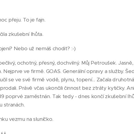
c přeju. To je fajn.
ila zkušební lhůta.
ojeni? Nebo už nemáš chodit? :-)
pečlivý, ochotný, přesný, dochvilný. Můj Petroušek. Jasně, ž
ám. Nejprve ve firmě. GOAS. Generální opravy a služby. Šed
yučil se ve své firmě vodě, plynu, topení... Začala druhotn
rodali. Právě včas ukončili činnost bez ztráty kytičky. A
1989 poprvé zaměstnán. Tak tedy - dnes končí zkušební lh
 stranách.
amku vezmu na sluníčko.
 ji.