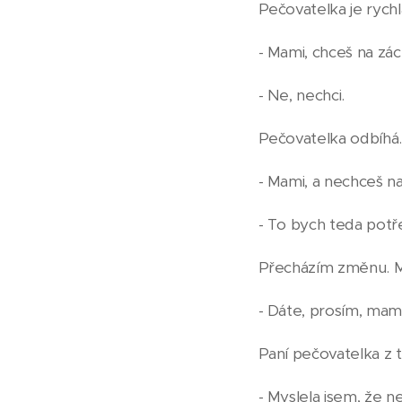
Pečovatelka je rych
- Mami, chceš na zá
- Ne, nechci.
Pečovatelka odbíhá.
- Mami, a nechceš n
- To bych teda potř
Přecházím změnu. Mě
- Dáte, prosím, ma
Paní pečovatelka z t
- Myslela jsem, že 