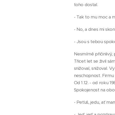
toho dostal.
- Tak to mu moc a mo
- No, a dnes mi skonč
- Jsou s tebou spok
Nesmírně přičinlivý, 
Třicet let se živil s
snižoval, snižoval. V
neschopnost. Firmu p
Od 1.12. - od roku 
Spokojenost na obou
- Peťuš, jedu, ať m
- Jeď, jeď a pozdravuj