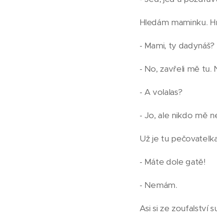
Hledám maminku. Hm,
- Mami, ty dadynáš?
- No, zavřeli mě tu. 
- A volalas?
- Jo, ale nikdo mě n
Už je tu pečovatelk
- Máte dole gatě!
- Nemám.
Asi si ze zoufalství 