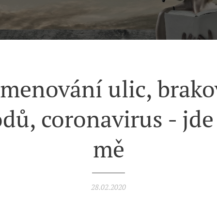
jmenování ulic, brako
dů, coronavirus - jde
mě
28.02.2020