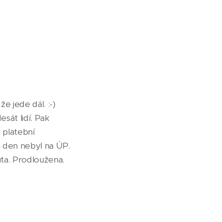
e jede dál. :-)
esát lidí. Pak
á platební
ni den nebyl na ÚP.
ůta. Prodloužena.