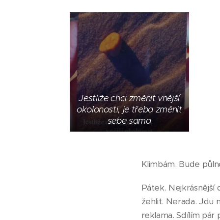
Jestliže chci změnit vnější
okolonosti, je třeba změnit
sebe sama
Klimbám. Bude půlno
Pátek. Nejkrásnější 
žehlit. Nerada. Jdu
reklama. Sdílím pár 