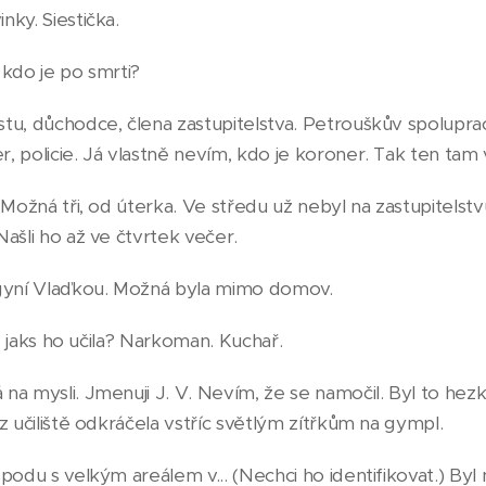
ky. Siestička.
š kdo je po smrti?
u, důchodce, člena zastupitelstva. Petrouškův spoluprac
 policie. Já vlastně nevím, kdo je koroner. Tak ten tam 
 Možná tři, od úterka. Ve středu už nebyl na zastupitelstvu
ašli ho až ve čtvrtek večer.
egyní Vlaďkou. Možná byla mimo domov.
n, jaks ho učila? Narkoman. Kuchař.
a mysli. Jmenuji J. V. Nevím, že se namočil. Byl to hezk
z učiliště odkráčela vstříc světlým zítřkům na gympl.
podu s velkým areálem v... (Nechci ho identifikovat.) Byl n