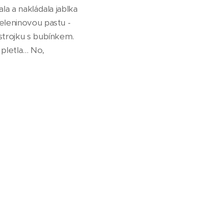
ala a nakládala jablka
zeleninovou pastu -
 strojku s bubínkem.
letla... No,