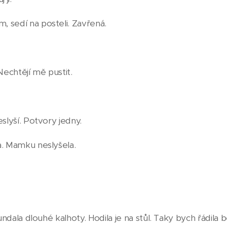
 sedí na posteli. Zavřená.
Nechtějí mě pustit.
eslyší. Potvory jedny.
a. Mamku neslyšela.
sundala dlouhé kalhoty. Hodila je na stůl. Taky bych řádila 