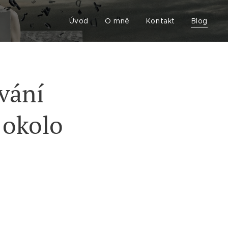
Úvod
O mně
Kontakt
Blog
vání
 okolo