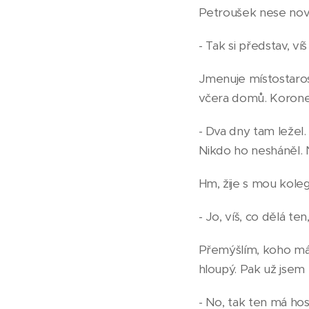
Petroušek nese novin
- Tak si představ, ví
Jmenuje místostarost
včera domů. Koroner,
- Dva dny tam ležel.
Nikdo ho nesháněl. N
Hm, žije s mou kol
- Jo, víš, co dělá te
Přemýšlím, koho má n
hloupý. Pak už jsem 
- No, tak ten má hos