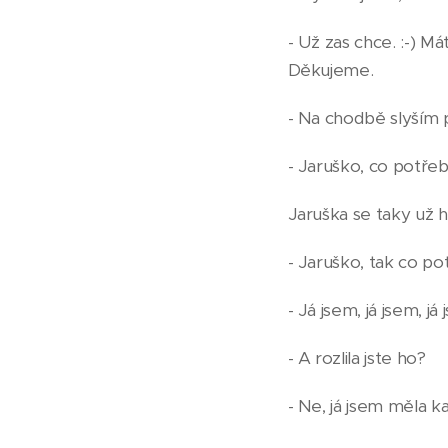
- Už zas chce. :-) 
Děkujeme.
- Na chodbě slyším 
- Jaruško, co potře
Jaruška se taky už h
- Jaruško, tak co po
- Já jsem, já jsem, já
- A rozlila jste ho?
- Ne, já jsem měla kal