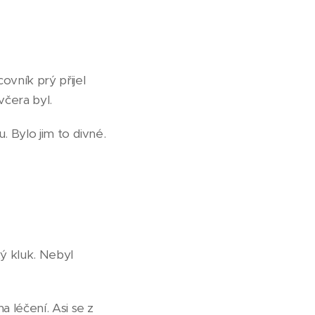
ovník prý přijel
včera byl.
. Bylo jim to divné.
ý kluk. Nebyl
a léčení. Asi se z