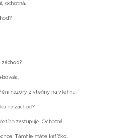
lá, ochotná.
chod?
a záchod?
ebovala.
ní názory z vteřiny na vteřinu.
mku na záchod?
řetího zastupuje. Ochotná.
nechce. Támhle máte kafíčko.