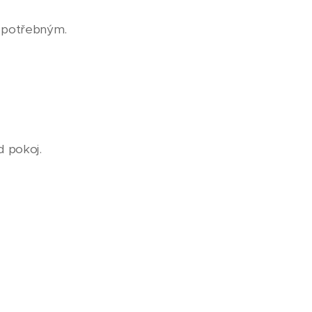
k potřebným.
d pokoj.