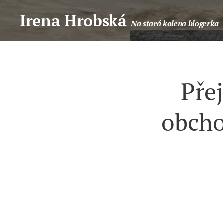
Irena Hrobská
Na stará kolena blogerka
Pře
obcho