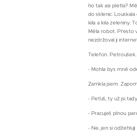
ho tak asi pletla? Mě
do sklenic. Louskala 
kila a kila zeleniny.
Měla robot. Přesto vš
nezdržoval ji inter
Telefon. Petroušek
- Mohla bys mně od
Zamkla jsem. Zapom
- Peťuš, ty už jsi tad
- Pracuješ plnou pa
- Ne, jen si odžehluj