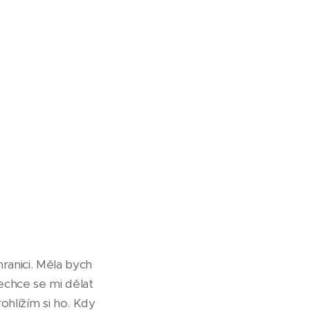
hranici. Měla bych
echce se mi dělat
ohlížím si ho. Kdy