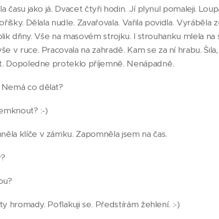
la času jako já. Dvacet čtyři hodin. Jí plynul pomaleji. Loup
oříšky. Dělala nudle. Zavařovala. Vařila povidla. Vyráběla 
 Tolik dřiny. Vše na masovém strojku. I strouhanku mlela na
e v ruce. Pracovala na zahradě. Kam se za ní hrabu. Šila, p
net. Dopoledne proteklo příjemně. Nenápadně.
. Nemá co dělat?
emknout? :-)
něla klíče v zámku. Zapomněla jsem na čas.
y?
rou?
i ty hromady. Poflakuji se. Předstírám žehlení. :-)