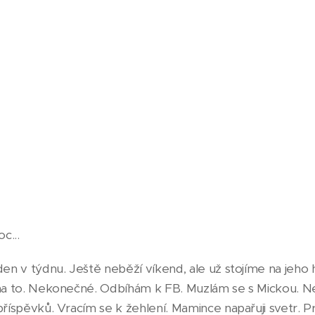
c...
den v týdnu. Ještě neběží víkend, ale už stojíme na jeho 
 na to. Nekonečné. Odbíhám k FB. Muzlám se s Mickou. N
příspěvků. Vracím se k žehlení. Mamince napařuji svetr. Pr