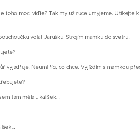
Máte toho moc, viďte? Tak my už ruce umyjeme. Utíkejte 
potichoučku volat Jarušku. Strojím mamku do svetru.
bujete?
ůř vyjadřuje. Neumí říci, co chce. Vyjíždím s mamkou pře
třebujete?
 jsem tam měla... kalíšek...
íšek...