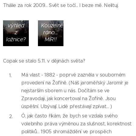
taky
Thálie za rok 2009... Svět se točí... I beze mě. Nelituj.
tak
krásný
výhled
Kouzelné
z
ráno...
ložnice?
MÍR!!
Copak se stalo 5.11. v dějinách světa?
Má vlast - 1882 - poprvé zazněla v souborném
provedení na Žofíně. (Náš jaroměřský Jaromír je
nejstarším sborem u nás. Dočítám se ve
Zpravodaji, jak koncertoval na Žofíně. Jsou
úspěšní. Ubývají. Lidé přestávají zpívat... )
Ó, jak často říkám, že bych se vzdala svého
volebního práva výměnou za slušnost, korektnost
politiků... 1905 shromáždění ve prospěch