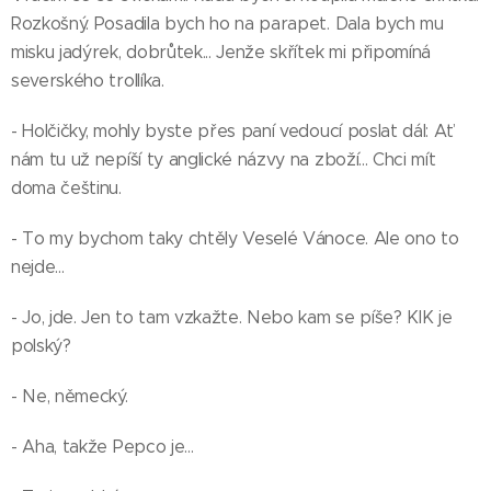
Rozkošný. Posadila bych ho na parapet. Dala bych mu
misku jadýrek, dobrůtek... Jenže skřítek mi připomíná
severského trollíka.
- Holčičky, mohly byste přes paní vedoucí poslat dál: Ať
nám tu už nepíší ty anglické názvy na zboží... Chci mít
doma češtinu.
- To my bychom taky chtěly Veselé Vánoce. Ale ono to
nejde...
- Jo, jde. Jen to tam vzkažte. Nebo kam se píše? KIK je
polský?
- Ne, německý.
- Aha, takže Pepco je...