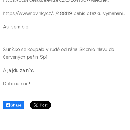
https://ct24.ceskatelevize.cz/.../2641907-valecne...
https://www.novinky.cz/.../488119-babis-otazku-vymahani...
Asi jsem blb.
Sluníčko se koupalo v rudé od rána. Sklonilo hlavu do
červených peřin. Spí.
A já jdu za ním.
Dobrou noc!
Share