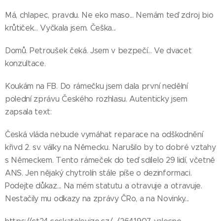
Má, chlapec, pravdu. Ne eko maso... Nemám teď zdroj bio
krůtiček... Vyčkala jsem. Češka...
Domů. Petroušek čeká. Jsem v bezpečí... Ve dvacet
konzultace.
Koukám na FB. Do rámečku jsem dala první nedělní
polední zprávu Českého rozhlasu. Autenticky jsem
zapsala text:
Česká vláda nebude vymáhat reparace na odškodnění
křivd 2. sv. války na Německu. Narušilo by to dobré vztahy
s Německem. Tento rámeček do teď sdílelo 29 lidí, včetně
ANS. Jen nějaký chytrolín stále píše o dezinformaci.
Podejte důkaz... Na mém statutu a otravuje a otravuje.
Nestačily mu odkazy na zprávy ČRo, a na Novinky...