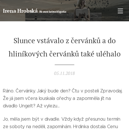
Irena Hrobská
Na stará kolena blogerka
Slunce vstávalo z červánků a do
hliníkových červánků také uléhalo
05.11.2018
Ráno. Červánky. Jaký bude den? Čtu v posteli Zpravodaj.
Že já jsem včera louskala ořechy a zapomněla jít na
divadlo Ungelt? Až vylezu...
Jo, měla jsem být v divadle. Vždy když přesunou termín
Máte
ze soboty na neděli, zapomínám. Hrdinka dostala Cenu