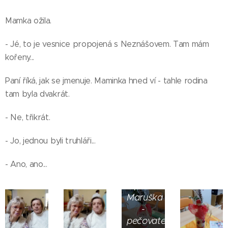
Já proti
svému
Mamka ožila.
zřizovateli
nepůjdu.
- Jé, to je vesnice propojená s Neznášovem. Tam mám
To není
kořeny...
třeba.
Zítra
Paní říká, jak se jmenuje. Maminka hned ví - tahle rodina
budou
tam byla dvakrát.
mít v
DD o
- Ne, třikrát.
deset
pečovatelů
- Jo, jednou byli truhláři...
víc a o
pět
Výzdobu
- Ano, ano...
Co to
sester.
vytvořila
má za
V noci
paní
smysl?
nebudou
Maruška
Přidá
sloužit
-
pan
dva na
pečovatelka.