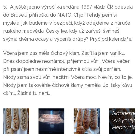
5. A ještě jedno výročí kalendária. 1997 vláda ČR odeslala
do Bruselu přihlášku do NATO. Chjo. Tehdy jsem si
myslela, jak budeme v bezpečí, když odejdeme z náruče
ruského medvěda. Český lve, kdy už zařveš, švihneš
svýma dvěma ocasy a vyceníš drápy? Pryč od kalendáře.
Včera jsem zas měla čichový klam. Zacítila jsem vanilku.
Dnes dopoledne neznámou příjemnou vůni. Včera večer
při psaní jsem nesmírně intenzivně cítila svůj parfém.
Nikdy sama svou vůni necítím. Včera moc. Nevím, co to je.
Chlebové
bagety
Nikdy jsem takovéhle čichové klamy neměla. Jo, taky kávu
-
cítím... Žádná tu není...
povedly
se.
Brambor,
Nádherně
krůtí
vykynuly.
prsa,
Heboučké
ječné