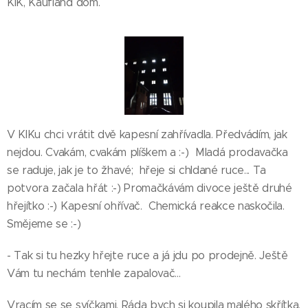
KIK, Kaufland dom.
V KIKu chci vrátit dvě kapesní zahřívadla. Předvádím, jak
nejdou. Cvakám, cvakám plíškem a :-) Mladá prodavačka
se raduje, jak je to žhavé; hřeje si chldané ruce... Ta
potvora začala hřát :-) Promačkávám divoce ještě druhé
hřejítko :-) Kapesní ohřívač. Chemická reakce naskočila.
Smějeme se :-)
- Tak si tu hezky hřejte ruce a já jdu po prodejně. Ještě
Vám tu nechám tenhle zapalovač...
Vracím se se svíčkami. Ráda bych si koupila malého skřítka.