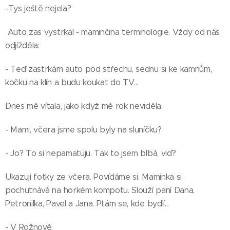
-Tys ještě nejela?
Auto zas vystrkal - maminčina terminologie. Vždy od nás
odjížděla:
- Teď zastrkám auto pod střechu, sednu si ke kamnům,
kočku na klín a budu koukat do TV...
Dnes mě vítala, jako když mě rok neviděla.
- Mami, včera jsme spolu byly na sluníčku?
- Jo? To si nepamatuju. Tak to jsem blbá, viď?
Ukazuji fotky ze včera. Povídáme si. Maminka si
pochutnává na horkém kompotu. Slouží paní Dana,
Petronilka, Pavel a Jana. Ptám se, kde bydlí...
Zapomněla
jsem -
- V Rožnově.