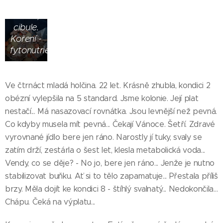
kroupy,
mrkev,
cibule.
Koření -
fytonutrienty
Ve čtrnáct mladá holčina. 22 let. Krásně zhubla, kondici 2
obézní vylepšila na 5 standard. Jsme kolonie. Její plat
nestačí... Má nasazovací rovnátka. Jsou levnější než pevná.
Co kdyby musela mít pevná... Čekají Vánoce. Šetří. Zdravé
vyrovnané jídlo bere jen ráno. Narostly jí tuky, svaly se
zatím drží, zestárla o šest let, klesla metabolická voda...
Vendy, co se děje? - No jo, bere jen ráno... Jenže je nutno
stabilizovat buňku. Ať si to tělo zapamatuje... Přestala příliš
brzy. Měla dojít ke kondici 8 - štíhlý svalnatý... Nedokončila...
Chápu. Čeká na výplatu...