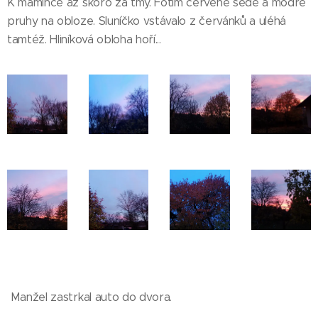
K mamince až skoro za tmy. Fotím červené šedé a modré
pruhy na obloze. Sluníčko vstávalo z červánků a uléhá
tamtéž. Hliníková obloha hoří...
Manžel zastrkal auto do dvora.