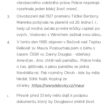
všeobecného volebního práva. Policie nepokoje
rozehnala; jeden lidský život vniveč...
Osvobození dali 1927 premiéru Těžké Barbory...
Maminka pobývala na planetě od 26. ledna t. r.,
tedy už možná začala prvními krůčky capkat po
svých... Voskovec s Werichem zažívali svou slávu...
V tento den 1985 objeven v Bečově nad Teplou
Relikviář sv. Maura. Poslouchala jsem o běhu s
časem. ČSSR vs. Danny Douglas - vídeňský
Američan... Ano, chtěl naši památku... Policie hrála
o čas; zjišťovala, o jakou památku se jedná.
Nevěděla nic. Pak rozměry. Okruh - kde by měla
hledat. Stihli. Našli. Kopíruji ze
https://www.lidovky.cz/maur
stránky
Přesně před 33 lety mělo dojít k podpisu
dokumentu, který by Douglasovi změnil život.