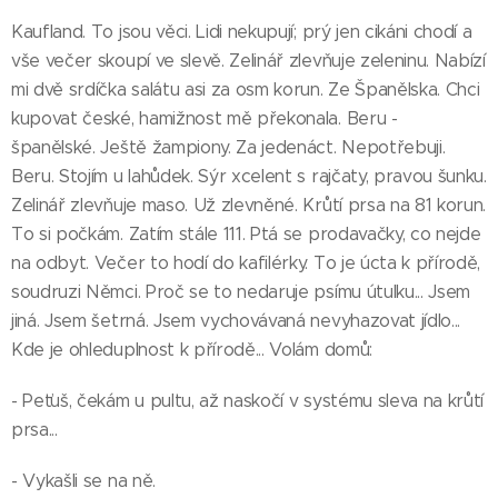
Kaufland. To jsou věci. Lidi nekupují; prý jen cikáni chodí a
vše večer skoupí ve slevě. Zelinář zlevňuje zeleninu. Nabízí
mi dvě srdíčka salátu asi za osm korun. Ze Španělska. Chci
kupovat české, hamižnost mě překonala. Beru -
španělské. Ještě žampiony. Za jedenáct. Nepotřebuji.
Beru. Stojím u lahůdek. Sýr xcelent s rajčaty, pravou šunku.
Zelinář zlevňuje maso. Už zlevněné. Krůtí prsa na 81 korun.
To si počkám. Zatím stále 111. Ptá se prodavačky, co nejde
na odbyt. Večer to hodí do kafilérky. To je úcta k přírodě,
soudruzi Němci. Proč se to nedaruje psímu útulku... Jsem
jiná. Jsem šetrná. Jsem vychovávaná nevyhazovat jídlo...
Kde je ohleduplnost k přírodě... Volám domů:
- Peťuš, čekám u pultu, až naskočí v systému sleva na krůtí
prsa...
- Vykašli se na ně.