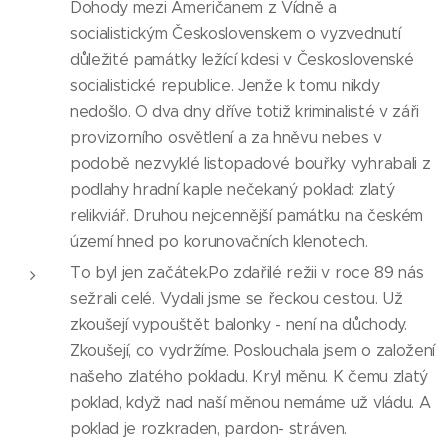
Dohody mezi Američanem z Vídně a
socialistickým Československem o vyzvednutí
důležité památky ležící kdesi v Československé
socialistické republice. Jenže k tomu nikdy
nedošlo. O dva dny dříve totiž kriminalisté v záři
provizorního osvětlení a za hněvu nebes v
podobě nezvyklé listopadové bouřky vyhrabali z
podlahy hradní kaple nečekaný poklad: zlatý
relikviář. Druhou nejcennější památku na českém
území hned po korunovačních klenotech.
To byl jen začátek.Po zdařilé režii v roce 89 nás
sežrali celé. Vydali jsme se řeckou cestou. Už
zkoušejí vypouštět balonky - není na důchody.
Zkoušejí, co vydržíme. Poslouchala jsem o založení
našeho zlatého pokladu. Kryl měnu. K čemu zlatý
poklad, když nad naší měnou nemáme už vládu. A
poklad je rozkraden, pardon- stráven.