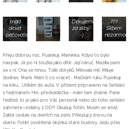
známý
102 lidí,
panu
ale
řediteli
šest.
snad
Děkujeme
???
deset
za sliby
Slibem
pečovatelů?
:-)
nezarmout
Přeju dobrou noc. Pusinkuji. Maminka. Kdysi to bylo
naopak. Já po ní toužila jako dítě. Její náruč. Mazlila jsem
se s ní. Ona se mnou. Tolik dotyků. Milovala mě. Miluje
dodnes. Mami. Mám ti co vracet... Mačkám ruku. Pusinkuji
na krku... Utíkám do auta. V přízemí připraveno na Setkání
s hejtmanem. Hm, předváděčka - mám tam známé. Pane
řediteli, to je jako pro Vás personál nebo do toho setkání
zahrnete i indiány z DD!? Okukuji, fotím. Musím se smát.
Zalitá cedule na dveřích na zemi. Přilepuji ji znovu na
dveře. Fotím osvětlená okýnka staré budovy. Jedu přes