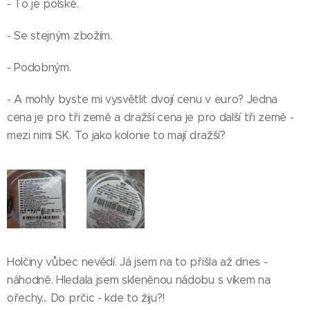
- To je polské.
- Se stejným zbožím.
- Podobným.
- A mohly byste mi vysvětlit dvojí cenu v euro? Jedna
cena je pro tři země a dražší cena je pro další tři země -
mezi nimi SK. To jako kolonie to mají dražší?
Holčiny vůbec nevědí. Já jsem na to přišla až dnes -
náhodně. Hledala jsem skleněnou nádobu s víkem na
ořechy... Do prčic - kde to žiju?!