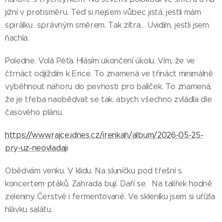
jižní v protisměru. Teď si nejsem vůbec jistá, jestli mám
spirálku správným směrem. Tak zítra… Uvidím, jestli jsem
ňachla.
Poledne. Volá Péťa. Hlásím ukončení úkolu. Vím, že ve
čtrnáct odjíždím k Erice. To znamená ve třináct minimálně
vyběhnout nahoru do pevnosti pro balíček. To znamená,
že je třeba naobědvat se tak, abych všechno zvládla dle
časového plánu.
https://www.rajce.idnes.cz/irenkah/album/2026-05-25-
pry-uz-neovladaji
Obědvám venku. V klidu. Na sluníčku pod třešní s
koncertem ptáků. Zahrada bují. Daří se. Na talířek hodně
zeleniny. Čerstvé i fermentované. Ve skleníku jsem si uřízla
hlávku salátu.