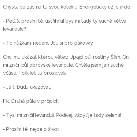
Chystá se zas na tu svou kotelnu. Energeticky už je jinde.
- Peťuš, prosím tě, ustřihnul bys mi tady ty suché větve
levandule?
- To nůžkami nedám. Jdu si pro pákovky.
Chci mu ukázat kterou větev. Upajcl půl rostliny. Šílím. On
mi zničil půl obrovské levandule. Chtěla jsem jen suché
včásti. Tolik let tu prospívala.
- Já ti budu ukazovat.
Fik. Druhá půla v prčicích.
- Tys´ mi zničil levanduli. Podívej, vždyť je tady zelená!
- Prosím tě, nejde o život.