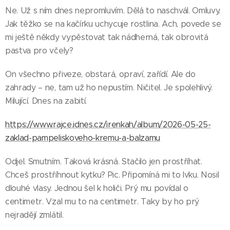
Ne. Už s ním dnes nepromluvím. Dělá to naschvál. Omluvy.
Jak těžko se na kačírku uchycuje rostlina. Ach, povede se
mi ještě někdy vypěstovat tak nádherná, tak obrovitá
pastva pro včely?
On všechno přiveze, obstará, opraví, zařídí. Ale do
zahrady – ne, tam už ho nepustím. Ničitel. Je spolehlivý.
Milující. Dnes na zabití.
https://www.rajce.idnes.cz/irenkah/album/2026-05-25-
zaklad-pampeliskoveho-kremu-a-balzamu
Odjel. Smutním. Taková krásná. Stačilo jen prostříhat.
Chceš prostříhnout kytku? Pic. Připomíná mi to Ivku. Nosil
dlouhé vlasy. Jednou šel k holiči. Prý mu povídal o
centimetr. Vzal mu to na centimetr. Taky by ho prý
nejradějí zmlátil.