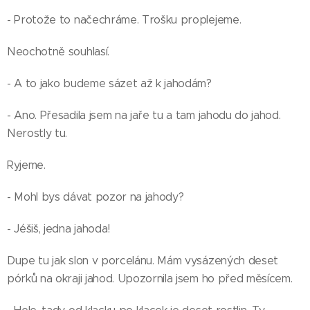
- Protože to načechráme. Trošku proplejeme.
Neochotně souhlasí.
- A to jako budeme sázet až k jahodám?
- Ano. Přesadila jsem na jaře tu a tam jahodu do jahod.
Nerostly tu.
Ryjeme.
- Mohl bys dávat pozor na jahody?
- Jéšiš, jedna jahoda!
Dupe tu jak slon v porcelánu. Mám vysázených deset
pórků na okraji jahod. Upozornila jsem ho před měsícem.