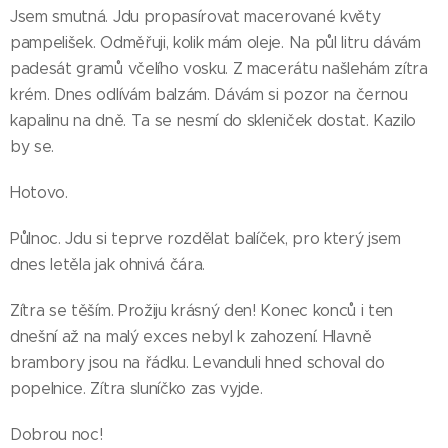
Jsem smutná. Jdu propasírovat macerované květy
pampelišek. Odměřuji, kolik mám oleje. Na půl litru dávám
padesát gramů včelího vosku. Z macerátu našlehám zítra
krém. Dnes odlívám balzám. Dávám si pozor na černou
kapalinu na dně. Ta se nesmí do skleniček dostat. Kazilo
by se.
Hotovo.
Půlnoc. Jdu si teprve rozdělat balíček, pro který jsem
dnes letěla jak ohnivá čára.
Zítra se těším. Prožiju krásný den! Konec konců i ten
dnešní až na malý exces nebyl k zahození. Hlavně
brambory jsou na řádku. Levanduli hned schoval do
popelnice. Zítra sluníčko zas vyjde.
Dobrou noc!