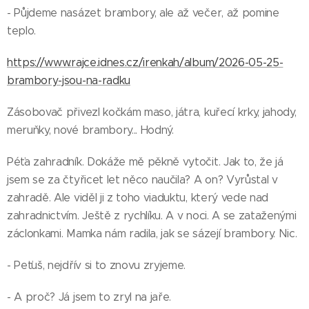
- Půjdeme nasázet brambory, ale až večer, až pomine
teplo.
https://www.rajce.idnes.cz/irenkah/album/2026-05-25-
brambory-jsou-na-radku
Zásobovač přivezl kočkám maso, játra, kuřecí krky, jahody,
meruňky, nové brambory... Hodný.
Péťa zahradník. Dokáže mě pěkně vytočit. Jak to, že já
jsem se za čtyřicet let něco naučila? A on? Vyrůstal v
zahradě. Ale viděl ji z toho viaduktu, který vede nad
zahradnictvím. Ještě z rychlíku. A v noci. A se zataženými
záclonkami. Mamka nám radila, jak se sázejí brambory. Nic.
- Peťuš, nejdřív si to znovu zryjeme.
- A proč? Já jsem to zryl na jaře.