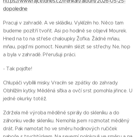
https://www.rajce.idnes.cz/irenkah/album/2026-05-25-
dopoledne
Pracuji v zahradě. A ve skládku. Vyklízím ho. Něco tam
budeme pozítří tvořit. Asi po hodině se objevil Mourek.
Hned na to na střeše chaloupky Žofka. Žádné mňau,
mňau, pojď mi pomoct. Neumím slézt se střechy. Ne, hop
a byla v zahradě. Přerušuji práci.
- Tak pojďte!
Chlupáči vybílili misky. Vracím se zpátky do zahrady.
Obhlížím kytky. Měděná sí´tka a ovčí srst pomohla jiřince. U
jedné okurky totéž.
Zdržela mě výroba měděné spirály do skleníku a do
záhonku vedle skleníku. Nemohla jsem rozmotat měděný
drát. Pak namotat ho ve směru hodinových ručiček
nahoře s trychtýrkem. Na severní polokouli ve směru a na