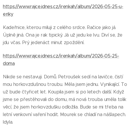
https://www.rajce.idnes.cz/irenkah/album/2026-05-25-u-
eriky
Kadeřnice, kterou miluji z celého srdce. Račice jako já.
Úplně jiná. Ona je rak tipický. Já už jedu ke lvu. Diví se, že
jdu včas. Prý jedenáct minut zpoždění.
https://www.rajce.idnes.cz/irenkah/album/2026-05-25-
doma
Nikde se nestavuji. Domů. Petroušek sedí na lavičce, čistí
mou horkovzdušnou troubu. Měla jsem jednu. Vynikající. To
už bude čtyřicet let. Koupila jsem si po letech další. Když
jsme se přestěhovali do domu, má nová trouba uměla tolik
věcí, že jsem horkovzdušku odložila. Bude se mi třeba na
letní venkovní vaření hodit. Mourek se chladí na nášlapech.
Idyla.