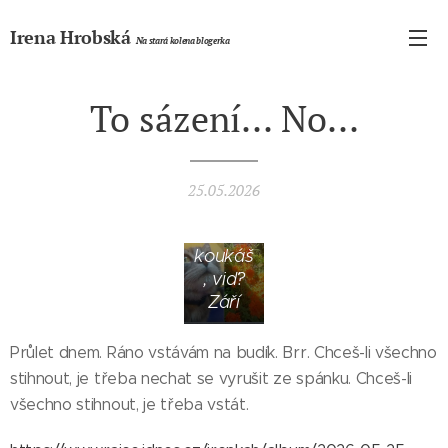
Irena Hrobská
Na stará kolena blogerka
To sázení... No...
25.05.2026
To
koukáš
, viď?
Září
Průlet dnem. Ráno vstávám na budík. Brr. Chceš-li všechno
stihnout, je třeba nechat se vyrušit ze spánku. Chceš-li
všechno stihnout, je třeba vstát.