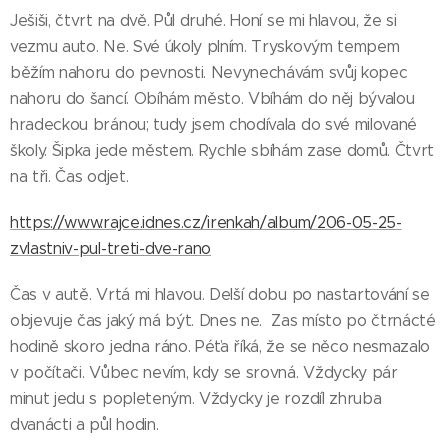
Ješiši, čtvrt na dvě. Půl druhé. Honí se mi hlavou, že si
vezmu auto. Ne. Své úkoly plním. Tryskovým tempem
běžím nahoru do pevnosti. Nevynechávám svůj kopec
nahoru do šancí. Obíhám město. Vbíhám do něj bývalou
hradeckou bránou; tudy jsem chodívala do své milované
školy. Šipka jede městem. Rychle sbíhám zase domů. Čtvrt
na tři. Čas odjet.
https://www.rajce.idnes.cz/irenkah/album/206-05-25-
zvlastniv-pul-treti-dve-rano
Čas v autě. Vrtá mi hlavou. Delší dobu po nastartování se
objevuje čas jaký má být. Dnes ne. Zas místo po čtrnácté
hodině skoro jedna ráno. Péťa říká, že se něco nesmazalo
v počítači. Vůbec nevím, kdy se srovná. Vždycky pár
minut jedu s popleteným. Vždycky je rozdíl zhruba
dvanácti a půl hodin.