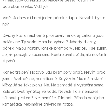
- Hele, tady od klacku po klacek je deset rostlin. Ty
potřebují zálivku. Vidíš je?
Viděl. A dnes mi hned jeden pórek zdupal. Nezabili byste
ho?
Divizny, které nádherně prospívaly na okraji záhonu, jsou
polámané Ty vorle! Mám ho vyhnat? Jahody, divizny,
pórek! Malou rostlinu loňské brambory... Ničitel. Tiše zuřím.
Je jak policajti v socialismu. Kontrolovali světla, ale nevšimli
si pásů.
Konec trápení. Hotovo. Jdu brambory prolít. Nevím proč
jsme sázeli pěkné, nenaklíčené. Když v košíku mám staré s
klíčky. Já se fakt picnu. Ne. Na zahradě si vystačím sama.
Zelévat květiny? Stojí ve vodě. Nevadí. To si nemůžeš
sáhnout prstem? Ne, nemůže. Diletant. Příroda není jeho
kamarádka. Maximálně trávník na fotbal.