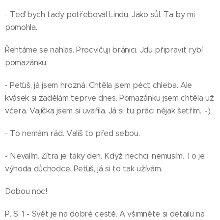
- Teď bych tady potřeboval Lindu. Jako sůl. Ta by mi
pomohla.
Řehtáme se nahlas. Procvičuji bránici. Jdu připravit rybí
pomazánku.
- Peťuš, já jsem hrozná. Chtěla jsem péct chleba. Ale
kvásek si zadělám teprve dnes. Pomazánku jsem chtěla už
včera. Vajíčka jsem si uvařila. Já si tu práci nějak šetřím. :-)
- To nemám rád. Valíš to před sebou.
- Nevalím. Zítra je taky den. Když nechci, nemusím. To je
výhoda důchodce. Peťuš, já si to tak užívám.
Dobou noc!
P. S. 1 - Svět je na dobré cestě. A všimněte si detailu na