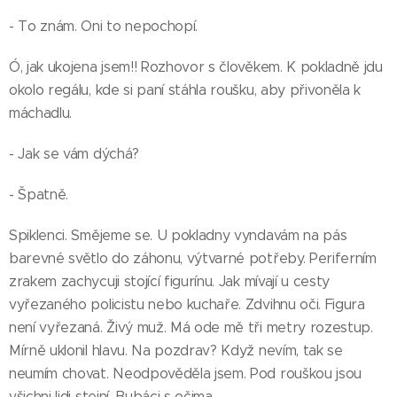
- To znám. Oni to nepochopí.
Ó, jak ukojena jsem!! Rozhovor s člověkem. K pokladně jdu
okolo regálu, kde si paní stáhla roušku, aby přivoněla k
máchadlu.
- Jak se vám dýchá?
- Špatně.
Spiklenci. Smějeme se. U pokladny vyndavám na pás
barevné světlo do záhonu, výtvarné potřeby. Periferním
zrakem zachycuji stojící figurínu. Jak mívají u cesty
vyřezaného policistu nebo kuchaře. Zdvihnu oči. Figura
není vyřezaná. Živý muž. Má ode mě tři metry rozestup.
Mírně uklonil hlavu. Na pozdrav? Když nevím, tak se
neumím chovat. Neodpověděla jsem. Pod rouškou jsou
všichni lidi stejní. Bubáci s očima.