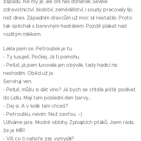
západu. Ne my je, ale oni nás doháněli. Skvělé
zdravotnictví, školství, zemědělství, i soudy pracovaly líp,
než dnes. Západním dravcům už moc sil nestačilo. Proto
tak spěchali s barevným hadrákem. Pozdě plakat nad
rozlitým mlékem.
Lekla jsem se. Petroušek je tu.
- Ty luxuješ. Počkej. Já ti pomohu.
- Peťuš, já jsem luxovala jen obývák, tady hadicí nic
neshodím. Oběd už je.
Servíruji ven.
- Peťuš, můžu si dát víno? Já bych se chtěla ještě podívat
do Lidlu. Mají tam poslední den barvy...
- Dej si. A v kolik tam chceš?
- Petroušku, nevím. Než zavřou. :-)
Užíváme jara. Modré oblohy. Zpívajících ptáků. Jsem ráda,
že je MÍR!
- Víš co ti nahoře zas vymyslili?