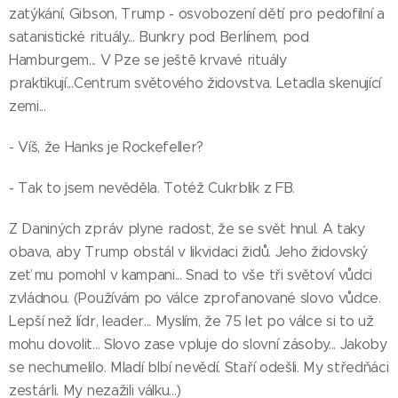
zatýkání, Gibson, Trump - osvobození dětí pro pedofilní a
satanistické rituály... Bunkry pod Berlínem, pod
Hamburgem... V Pze se ještě krvavé rituály
praktikují...Centrum světového židovstva. Letadla skenující
zemi...
- Víš, že Hanks je Rockefeller?
- Tak to jsem nevěděla. Totéž Cukrblik z FB.
Z Daniných zpráv plyne radost, že se svět hnul. A taky
obava, aby Trump obstál v likvidaci židů. Jeho židovský
zeť mu pomohl v kampani... Snad to vše tři světoví vůdci
zvládnou. (Používám po válce zprofanované slovo vůdce.
Lepší než lídr, leader... Myslím, že 75 let po válce si to už
mohu dovolit... Slovo zase vpluje do slovní zásoby... Jakoby
se nechumelilo. Mladí blbí nevědí. Staří odešli. My středňáci
zestárli. My nezažili válku...)