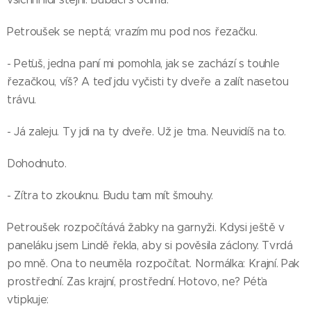
Petroušek se neptá; vrazím mu pod nos řezačku.
- Peťuš, jedna paní mi pomohla, jak se zachází s touhle
řezačkou, víš? A teď jdu vyčisti ty dveře a zalít nasetou
trávu.
- Já zaleju. Ty jdi na ty dveře. Už je tma. Neuvidíš na to.
Dohodnuto.
- Zítra to zkouknu. Budu tam mít šmouhy.
Petroušek rozpočítává žabky na garnyži. Kdysi ještě v
paneláku jsem Lindě řekla, aby si pověsila záclony. Tvrdá
po mně. Ona to neuměla rozpočítat. Normálka: Krajní. Pak
prostřední. Zas krajní, prostřední. Hotovo, ne? Péťa
vtipkuje: