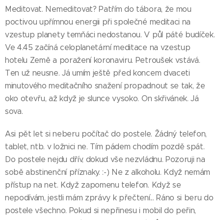
Meditovat. Nemeditovat? Patřím do tábora, že mou
poctivou upřímnou energii při společné meditaci na
vzestup planety temňáci nedostanou. V půl páté budíček.
Ve 4.45 začíná celoplanetární meditace na vzestup
hotelu Země a poražení koronaviru. Petroušek vstává.
Ten už neusne. Já umím ještě před koncem dvaceti
minutového meditačního snažení propadnout se tak, že
oko otevřu, až když je slunce vysoko. On skřivánek. Já
sova.
Asi pět let si neberu počítač do postele. Žádný telefon,
tablet, ntb. v ložnici ne. Tím pádem chodím pozdě spát.
Do postele nejdu dřív, dokud vše nezvládnu. Pozoruji na
sobě abstinenční příznaky. :-) Ne z alkoholu. Když nemám
přístup na net. Když zapomenu telefon. Když se
nepodívám, jestli mám zprávy k přečtení... Ráno si beru do
postele všechno. Pokud si nepřinesu i mobil do peřin,