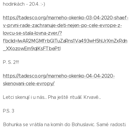
hodinkách - 20.4. :-)
https://tadesco.org/marneho-okenko-03-04-2020-shaef-
v-prvni-rade-zachranuje-deti-nejen-po-cele-evrope-z-
lovcu-se-stala-lovna-zver/?
fbclid=IwAR2MGMfrbGITuZaRns1Va493wH5hIJrXmZxRdn
_XXozowEm9qlKsFTbePtI
P. S. 2!!!
https://tadesco.org/marneho-okenko-04-04-2020-
skenovani-cele-evropy/
Letci skenují i u nás... Pha ještě rituálí. Krvavě...
P.S. 3
Bohunka se vrátila na komín do Bohuslavic. Samé radosti.