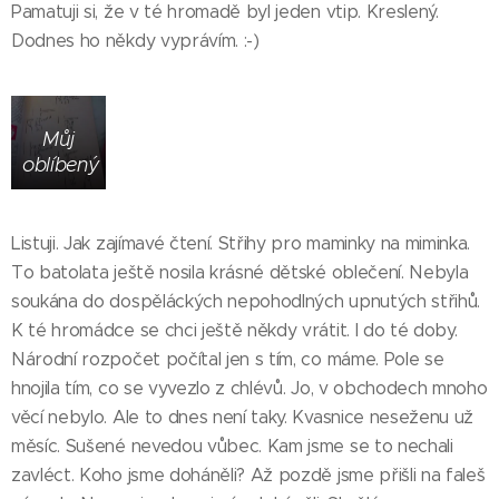
Pamatuji si, že v té hromadě byl jeden vtip. Kreslený.
Dodnes ho někdy vyprávím. :-)
Můj
oblíbený
Listuji. Jak zajímavé čtení. Střihy pro maminky na miminka.
To batolata ještě nosila krásné dětské oblečení. Nebyla
soukána do dospěláckých nepohodlných upnutých střihů.
K té hromádce se chci ještě někdy vrátit. I do té doby.
Národní rozpočet počítal jen s tím, co máme. Pole se
hnojila tím, co se vyvezlo z chlévů. Jo, v obchodech mnoho
věcí nebylo. Ale to dnes není taky. Kvasnice neseženu už
měsíc. Sušené nevedou vůbec. Kam jsme se to nechali
zavléct. Koho jsme doháněli? Až pozdě jsme přišli na faleš