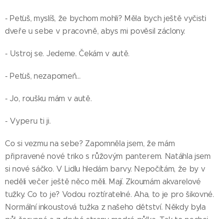
- Peťuš, myslíš, že bychom mohli? Měla bych ještě vyčisti
dveře u sebe v pracovně, abys mi pověsil záclony.
- Ustroj se. Jedeme. Čekám v autě.
- Peťuš, nezapomeň...
- Jo, roušku mám v autě.
- Vyperu ti ji.
Co si vezmu na sebe? Zapomněla jsem, že mám
připravené nové triko s růžovým panterem. Natáhla jsem
si nové sáčko. V Lidlu hledám barvy. Nepočítám, že by v
neděli večer ještě něco měli. Mají. Zkoumám akvarelové
tužky. Co to je? Vodou roztíratelné. Aha, to je pro šikovné.
Normální inkoustová tužka z našeho dětství. Někdy byla