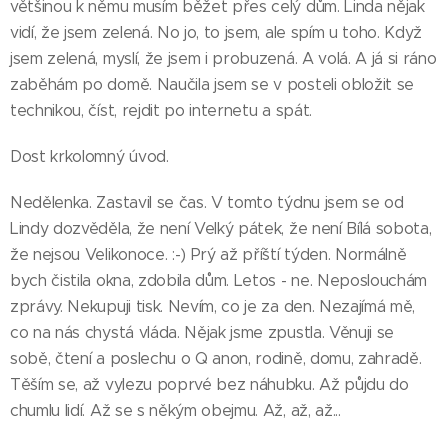
většinou k němu musím běžet přes celý dům. Linda nějak
vidí, že jsem zelená. No jo, to jsem, ale spím u toho. Když
jsem zelená, myslí, že jsem i probuzená. A volá. A já si ráno
zaběhám po domě. Naučila jsem se v posteli obložit se
technikou, číst, rejdit po internetu a spát.
Dost krkolomný úvod.
Nedělenka. Zastavil se čas. V tomto týdnu jsem se od
Lindy dozvěděla, že není Velký pátek, že není Bílá sobota,
že nejsou Velikonoce. :-) Prý až příští týden. Normálně
bych čistila okna, zdobila dům. Letos - ne. Neposlouchám
zprávy. Nekupuji tisk. Nevím, co je za den. Nezajímá mě,
co na nás chystá vláda. Nějak jsme zpustla. Věnuji se
sobě, čtení a poslechu o Q anon, rodině, domu, zahradě.
Těším se, až vylezu poprvé bez náhubku. Až půjdu do
chumlu lidí. Až se s někým obejmu. Až, až, až...