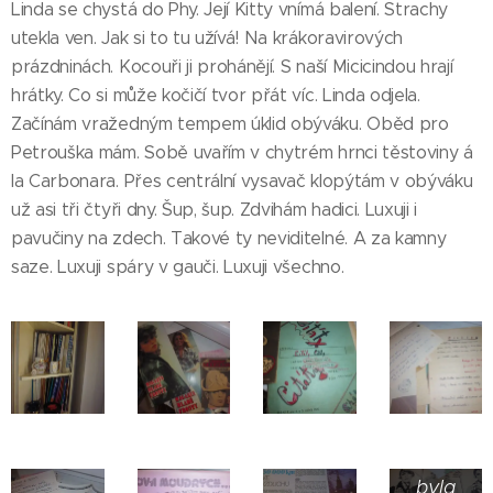
Linda se chystá do Phy. Její Kitty vnímá balení. Strachy
utekla ven. Jak si to tu užívá! Na krákoravirových
prázdninách. Kocouři ji prohánějí. S naší Micicindou hrají
hrátky. Co si může kočičí tvor přát víc. Linda odjela.
Začínám vražedným tempem úklid obýváku. Oběd pro
Petrouška mám. Sobě uvařím v chytrém hrnci těstoviny á
la Carbonara. Přes centrální vysavač klopýtám v obýváku
už asi tři čtyři dny. Šup, šup. Zdvihám hadici. Luxuji i
pavučiny na zdech. Takové ty neviditelné. A za kamny
saze. Luxuji spáry v gauči. Luxuji všechno.
Proč
jsem si
schovala
tyhle
německé
módy?
Tehdy
žena
byla