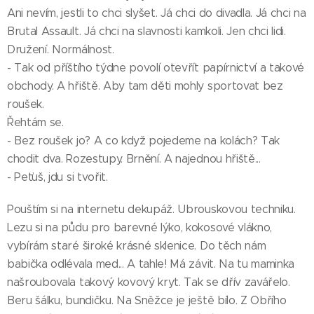
Ani nevím, jestli to chci slyšet. Já chci do divadla. Já chci na
Brutal Assault. Já chci na slavnosti kamkoli. Jen chci lidi.
Družení. Normálnost.
- Tak od příštího týdne povolí otevřít papírnictví a takové
obchody. A hřiště. Aby tam děti mohly sportovat bez
roušek.
Řehtám se.
- Bez roušek jo? A co když pojedeme na kolách? Tak
chodit dva. Rozestupy. Brnění. A najednou hřiště...
- Peťuš, jdu si tvořit.
Pouštím si na internetu dekupáž. Ubrouskovou techniku.
Lezu si na půdu pro barevné lýko, kokosové vlákno,
vybírám staré široké krásné sklenice. Do těch nám
babička odlévala med... A tahle! Má závit. Na tu maminka
našroubovala takový kovový kryt. Tak se dřív zavářelo.
Beru šálku, bundičku. Na Sněžce je ještě bílo. Z Obřího