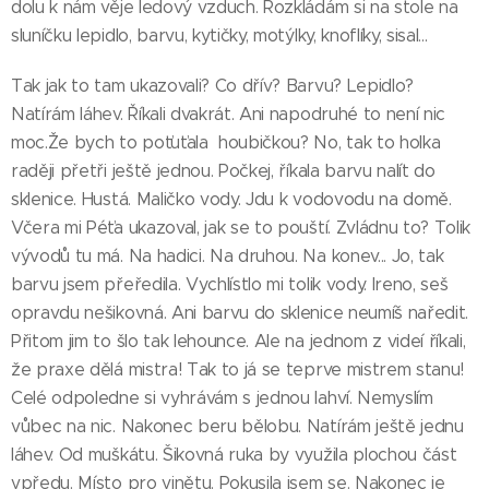
dolu k nám věje ledový vzduch. Rozkládám si na stole na
sluníčku lepidlo, barvu, kytičky, motýlky, knoflíky, sisal...
Tak jak to tam ukazovali? Co dřív? Barvu? Lepidlo?
Natírám láhev. Říkali dvakrát. Ani napodruhé to není nic
moc.Že bych to poťuťala houbičkou? No, tak to holka
raději přetři ještě jednou. Počkej, říkala barvu nalít do
sklenice. Hustá. Maličko vody. Jdu k vodovodu na domě.
Včera mi Péťa ukazoval, jak se to pouští. Zvládnu to? Tolik
vývodů tu má. Na hadici. Na druhou. Na konev... Jo, tak
barvu jsem přeředila. Vychlístlo mi tolik vody. Ireno, seš
opravdu nešikovná. Ani barvu do sklenice neumíš naředit.
Přitom jim to šlo tak lehounce. Ale na jednom z videí říkali,
že praxe dělá mistra! Tak to já se teprve mistrem stanu!
Celé odpoledne si vyhrávám s jednou lahví. Nemyslím
vůbec na nic. Nakonec beru bělobu. Natírám ještě jednu
láhev. Od muškátu. Šikovná ruka by využila plochou část
vpředu. Místo pro vinětu. Pokusila jsem se. Nakonec je