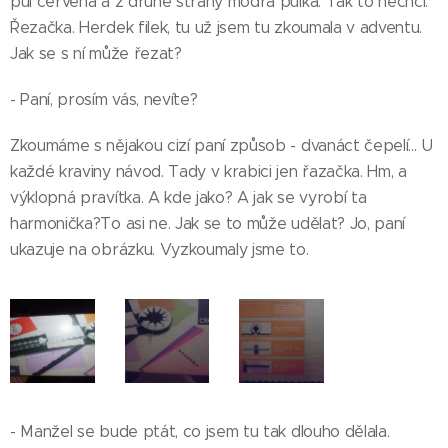
půl červená a z druhé strany modrá půlka. Tak to nechci.
Řezačka. Herdek filek, tu už jsem tu zkoumala v adventu.
Jak se s ní může řezat?
- Paní, prosím vás, nevíte?
Zkoumáme s nějakou cizí paní způsob - dvanáct čepelí... U
každé kraviny návod. Tady v krabici jen řazačka. Hm, a
výklopná pravítka. A kde jako? A jak se vyrobí ta
harmonička?To asi ne. Jak se to může udělat? Jo, paní
ukazuje na obrázku. Vyzkoumaly jsme to.
- Manžel se bude ptát, co jsem tu tak dlouho dělala.