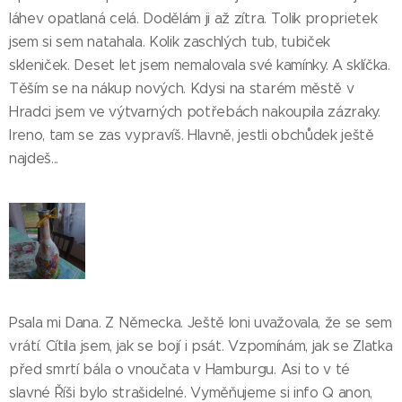
láhev opatlaná celá. Dodělám ji až zítra. Tolik proprietek
jsem si sem natahala. Kolik zaschlých tub, tubiček
skleniček. Deset let jsem nemalovala své kamínky. A sklíčka.
Těším se na nákup nových. Kdysi na starém městě v
Hradci jsem ve výtvarných potřebách nakoupila zázraky.
Ireno, tam se zas vypravíš. Hlavně, jestli obchůdek ještě
najdeš...
Psala mi Dana. Z Německa. Ještě loni uvažovala, že se sem
vrátí. Cítila jsem, jak se bojí i psát. Vzpomínám, jak se Zlatka
před smrtí bála o vnoučata v Hamburgu. Asi to v té
slavné Říši bylo strašidelné. Vyměňujeme si info Q anon,