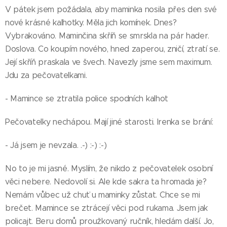
V pátek jsem požádala, aby maminka nosila přes den své
nové krásné kalhotky. Měla jich komínek. Dnes?
Vybrakováno. Maminčina skříň se smrskla na pár hader.
Doslova. Co koupím nového, hned zaperou, zničí, ztratí se.
Její skříň praskala ve švech. Navezly jsme sem maximum.
Jdu za pečovatelkami.
- Mamince se ztratila police spodních kalhot
Pečovatelky nechápou. Mají jiné starosti. Irenka se brání:
- Já jsem je nevzala. .-) :-) :-)
No to je mi jasné. Myslím, že nikdo z pečovatelek osobní
věci nebere. Nedovolí si. Ale kde sakra ta hromada je?
Nemám vůbec už chuť u maminky zůstat. Chce se mi
brečet. Mamince se ztrácejí věci pod rukama. Jsem jak
policajt. Beru domů proužkovaný ručník, hledám další. Jo,