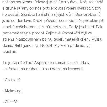
našeho soukromí. Odkazuji je na Petrouška... Naši sousedé
z druhé strany od nás potřebovali svolení dvakrát. Vždy
ho dostali. Sluníčko hází stín za jejich dům. Bez problémů
jsme se domluvili. Druzí původní sousedé měli problém při
stavbě našeho domu i s půl metrem... Tedy jejich zeť. Pak
pozemek stejně prodali. Zajímavé. Památkáři byli ve
střehu. Nařizovali nám barvu tašek, materiál oken... Výšku
domu. Platili jsme my... Neřekli: My Vám přidáme. :-)
Uvidíme.
To je fajn, že fučí. Aspoň jsou komáři zalezlí. Jdu s
vnučinkou na druhou stranu domu na levanduli.
- Co to je?
- Makovice!
- Chceš?