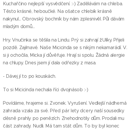
Kuchařčino nejlepší vysvědčení. :-) Zadělávám na chleba.
Těsto krásné, heboučké. Na ošatce chlebík krásně
nakynul... Obrovský bochník by nám zplesnivěl. Půl dávám
mladým domů...
Hry. Vnučinka se těšila na Lindu. Prý si zahrají žUlíky. Přijeli
pozdě. Zajímavé. Naše Micicinda se s nikým nekamarádí. V.
si ji ochočila, Micka jí důvěřuje. Hrají si spolu. Žádná alergie
na chlupy. Dnes jsem jí dala odřezky z masa.
- Dávej jí to po kouskách.
To si Micicinda nechala říci dvojnásob :-)
Povídáme, hrajeme si. Zvonek. Vyrušení. Vedlejší nádherná
zahrada vzala za své. Před pár lety dcery naší sousedky
děsně prahly po penězích. Znehodnotily dům. Prodali mu
část zahrady. Nudli. Má tam stát dům. To by byl konec