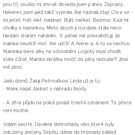
jsou tři, osušku mi zmrvili, dovezla jsem ji dnes. Zapraný
flekenec jsem jakž takž vyprala. Ale náznak zbyl. Chce se
mi ječet, řvát, klet, nadávat. Bulit, naříkat. Bezmoc. Kazí mi
chvilky s maminkou. Místo abych ji rozvíjela, stále něco
hledám, sháním, naháním... V pátek mě přesvědčují, že
mamka neudrží moč. Ale udrží. A řekne si. A to se nechce.
Maminka bere léky na odvodnění. Logicky musí chodit
stále čůrat. Mamka zkrátka močit do plíny nebude!!! Jímá
mě zlost.
Jedu domů. Žaluji Petrouškovi. Linda už je tu.
- Mami, napiš žádost o náhradu škody.
- A zítra půjdu na policii podat trestní oznámení. To přece
není možné.
Volám sestře. Dáváme dohromady věci, které byly
odcizeny, zničeny. Sepíšu, dáme do hromady základ.