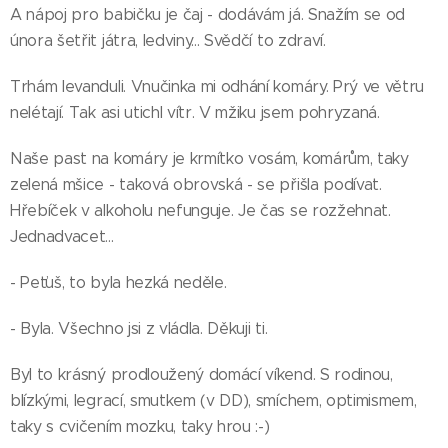
A nápoj pro babičku je čaj - dodávám já. Snažím se od
února šetřit játra, ledviny... Svědčí to zdraví.
Trhám levanduli. Vnučinka mi odhání komáry. Prý ve větru
nelétají. Tak asi utichl vítr. V mžiku jsem pohryzaná.
Naše past na komáry je krmítko vosám, komárům, taky
zelená mšice - taková obrovská - se přišla podívat.
Hřebíček v alkoholu nefunguje. Je čas se rozžehnat.
Jednadvacet...
- Peťuš, to byla hezká neděle.
- Byla. Všechno jsi z vládla. Děkuji ti.
Byl to krásný prodloužený domácí víkend. S rodinou,
blízkými, legrací, smutkem (v DD), smíchem, optimismem,
taky s cvičením mozku, taky hrou :-)