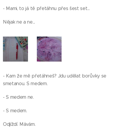
- Mami, to já tě přetáhnu přes šest set...
Nějak ne a ne...
- Kam že mě přetáhneš? Jdu udělat borůvky se
smetanou. S medem.
- S medem ne.
- S medem.
Odjíždí. Mávám.