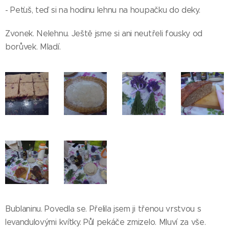
- Peťuš, teď si na hodinu lehnu na houpačku do deky.
Zvonek. Nelehnu. Ještě jsme si ani neutřeli fousky od
borůvek. Mladí.
Bublaninu. Povedla se. Přelila jsem ji třenou vrstvou s
levandulovými kvítky. Půl pekáče zmizelo. Mluví za vše.