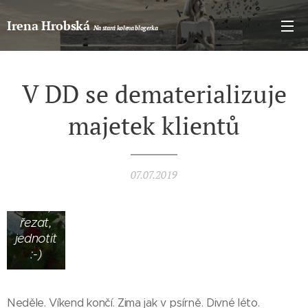
letošní.
Už tam
Irena Hrobská
Na stará kolena blogerka
zraje
asi
týden.
Linduška
V DD se dematerializuje
mi
ostříhala
majetek klientů
rajčátka...
Jsem
neumětel?
Ne, je
07.07.2019
mi líto
trhat,
řezat,
jednotit
:-)
Neděle. Víkend končí. Zima jak v psírně. Divné léto.