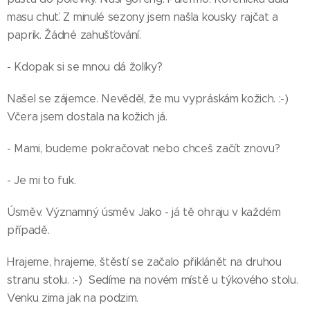
masu chuť. Z minulé sezony jsem našla kousky rajčat a
paprik. Žádné zahušťování.
- Kdopak si se mnou dá žolíky?
Našel se zájemce. Nevěděl, že mu vypráskám kožich. :-)
Včera jsem dostala na kožich já.
- Mami, budeme pokračovat nebo chceš začít znovu?
- Je mi to fuk.
Úsměv. Významný úsměv. Jako - já tě ohraju v každém
případě.
Hrajeme, hrajeme, štěstí se začalo přiklánět na druhou
stranu stolu. :-) Sedíme na novém místě u týkového stolu.
Venku zima jak na podzim.