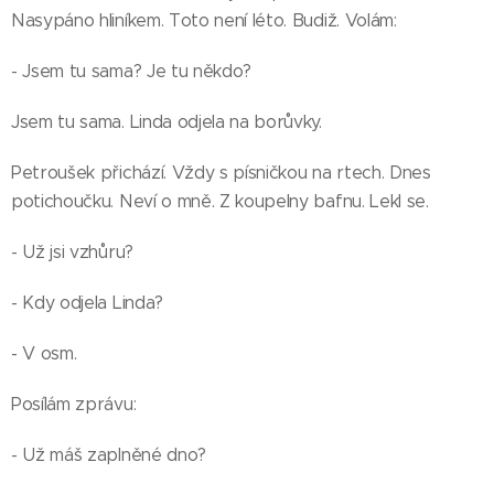
Nasypáno hliníkem. Toto není léto. Budiž. Volám:
- Jsem tu sama? Je tu někdo?
Jsem tu sama. Linda odjela na borůvky.
Petroušek přichází. Vždy s písničkou na rtech. Dnes
potichoučku. Neví o mně. Z koupelny bafnu. Lekl se.
- Už jsi vzhůru?
- Kdy odjela Linda?
- V osm.
Posílám zprávu:
- Už máš zaplněné dno?