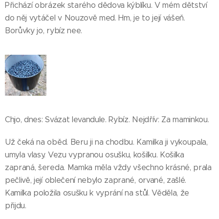
Přichází obrázek starého dědova kýblíku. V mém dětství
do něj vytáčel v Nouzově med. Hm, je to její vášeň.
Borůvky jo, rybíz nee.
Chjo, dnes: Svázat levandule. Rybíz. Nejdřív: Za maminkou.
Už čeká na oběd. Beru ji na chodbu. Kamilka ji vykoupala,
umyla vlasy. Vezu vypranou osušku, košilku. Košilka
zapraná, šereda. Mamka měla vždy všechno krásné, prala
pečlivě, její oblečení nebylo zaprané, orvané, zašlé.
Kamilka položila osušku k vyprání na stůl. Věděla, že
přijdu.