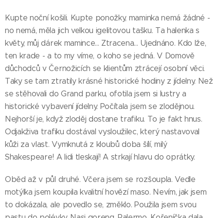
Kupte noční košili. Kupte ponožky, maminka nemá žádné -
no nemá, měla jich velkou igelitovou tašku. Ta halenka s
květy, můj dárek mamince... Ztracena... Ujednáno. Kdo lže,
ten krade - a to my víme, o koho se jedná. V Domově
důchodců v Černožicích se klientům ztrácejí osobní věci.
Taky se tam ztratily krásné historické hodiny z jídelny. Než
se stěhovali do Grand parku, ofotila jsem si lustry a
historické vybavení jídelny. Počítala jsem se zlodějnou.
Nejhorší je, když zloděj dostane trafiku. To je fakt hnus.
Odjakživa trafiku dostával vysloužilec, který nastavoval
kůži za vlast. Vymknutá z kloubů doba šílí, milý
Shakespeare! A lidi tleskají! A strkají hlavu do oprátky.
Oběd až v půl druhé. Včera jsem se rozšoupla. Vedle
motýlka jsem koupila kvalitní hovězí maso. Nevím, jak jsem
to dokázala, ale povedlo se, změklo. Použila jsem svou
pastu do polévky. Nasi goreng. Palermo. Kořeníčka dala