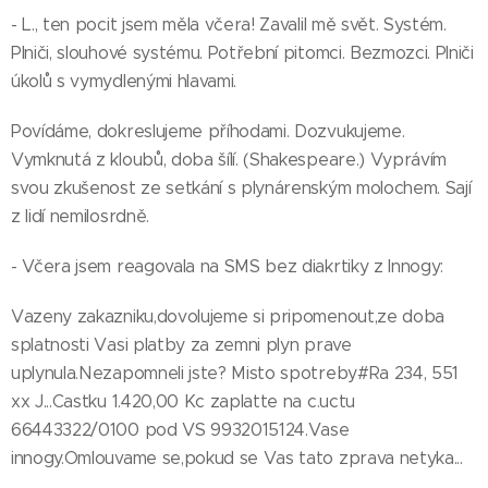
- L., ten pocit jsem měla včera! Zavalil mě svět. Systém.
Plniči, slouhové systému. Potřební pitomci. Bezmozci. Plniči
úkolů s vymydlenými hlavami.
Povídáme, dokreslujeme příhodami. Dozvukujeme.
Vymknutá z kloubů, doba šílí. (Shakespeare.) Vyprávím
svou zkušenost ze setkání s plynárenským molochem. Sají
z lidí nemilosrdně.
- Včera jsem reagovala na SMS bez diakrtiky z Innogy:
Vazeny zakazniku,dovolujeme si pripomenout,ze doba
splatnosti Vasi platby za zemni plyn prave
uplynula.Nezapomneli jste? Misto spotreby#Ra 234, 551
xx J...Castku 1.420,00 Kc zaplatte na c.uctu
66443322/0100 pod VS 9932015124.Vase
innogy.Omlouvame se,pokud se Vas tato zprava netyka...