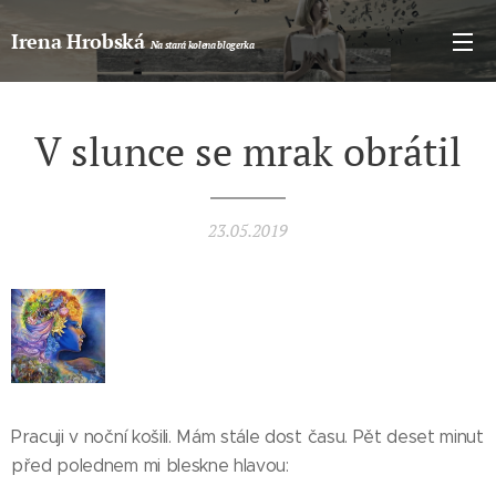
Irena Hrobská
Na stará kolena blogerka
V slunce se mrak obrátil
23.05.2019
Pracuji v noční košili. Mám stále dost času. Pět deset minut
před polednem mi bleskne hlavou: