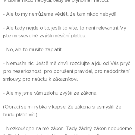
V domě nikdo nebydlí, tedy se plynoměr netočí.
- Ale to my nemůžeme vědět, že tam nikdo nebydlí.
- Ale tady nejde o to, jestli to víte, to není relevantní. Vy
jste mi svévolně zvýšili měsíční platbu.
- No, ale to musíte zaplatit.
- Nemusím nic. Ještě mě chvíli rozčilujte a jdu od Vás pryč
pro neserioznost, pro porušení pravidel, pro nedodržení
smlouvy, pro neúctu k zákazníkovi.
- Ale my jsme vám zálohu zvýšili ze zákona.
(Obrací se mi rybka v kapse. Ze zákona si usmyslili, že
budu platit víc.)
- Nezkoušejte na mě zákon. Tady žádný zákon nebudeme