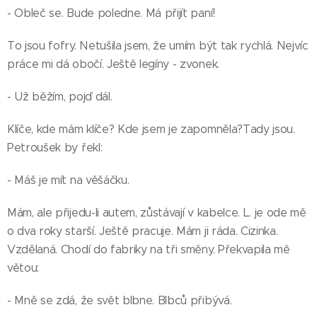
- Obleč se. Bude poledne. Má přijít paní!
To jsou fofry. Netušila jsem, že umím být tak rychlá. Nejvíc
práce mi dá obočí. Ještě legíny - zvonek.
- Už běžím, pojď dál.
Klíče, kde mám klíče? Kde jsem je zapomněla?Tady jsou.
Petroušek by řekl:
- Máš je mít na věšáčku.
Mám, ale přijedu-li autem, zůstávají v kabelce. L. je ode mě
o dva roky starší. Ještě pracuje. Mám ji ráda. Cizinka.
Vzdělaná. Chodí do fabriky na tři směny. Překvapila mě
větou:
- Mně se zdá, že svět blbne. Blbců přibývá.