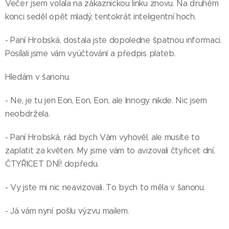
Večer jsem volala na zákaznickou linku znovu. Na druhém
konci seděl opět mladý, tentokrát inteligentní hoch.
- Paní Hrobská, dostala jste dopoledne špatnou informaci.
Posílali jsme vám vyúčtování a předpis plateb.
Hledám v šanonu.
- Ne, je tu jen Eon, Eon, Eon, ale Innogy nikde. Nic jsem
neobdržela.
- Paní Hrobská, rád bych Vám vyhověl, ale musíte to
zaplatit za květen. My jsme vám to avizovali čtyřicet dní,
ČTYŘICET DNÍ! dopředu.
- Vy jste mi nic neavizovali. To bych to měla v šanonu.
- Já vám nyní pošlu výzvu mailem.