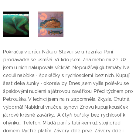
Pokračuji v práci. Nákup. Stavuji se u řezníka. Paní
prodavačka se usmívá. Ví, kdo jsem. Zná mého muže. Už
jsem u nich nakupovala víckrát. Nepoužívají glutamáty. Na
ceduli nabídka - špekáčky s rychlosolemi, bez nich. Kupují
šest deka šunky - okorala by. Dnes jsem vylila polévku se
špaldovými nudlemi a játrovou zavářkou. Před týdnem pro
Petrouška. V lednici jsem na ni zapomněla. Zkysla. Chutná,
výborná! Nabídnul vnučce, synovi. Znovu kupuji kousíček
játrové krásné zavářky... A čtyři buřtíky bez rychlosolí k
ohýnku... Telefon. Mladá paní s tatínkem už stojí před
domem. Rychle platím. Závory dole prve. Závory dole i