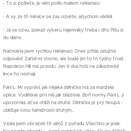
- To si pošlete, já vám pošlu mailem reklamaci.
- A vy za tři měsíce se zas ozvěte, abychom věděli.
- Já se ozvu, pokud vyberu nájemníky třeba i dřív. Píšu si
do diáře...
Načmárla jsem rychlou reklamaci. Dnes přišla úslužná
odpověď. Zařídí mi storno, ale bude jim to tři týdny trvat.
Napoleon Hill má pravdu. Jen ti dva hoši na zákaznické
lince ho neznají.
Paní L. Mi vypráví, jak nějaká dělnička má za manžela
opilce. Vydělává pro něj jak bláznivá. Boří normy. Paní L. ji
upozornila, ať se ohlíží na druhé. Dělnička je prý hloupá -
ubližuje svou hamižností druhým...
Vzala jsem obrázek tří válců z pořadu Všechno je jinak.