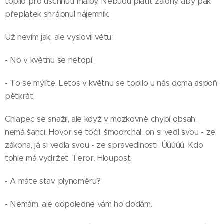
topilo pro uschnutí malby. Nebudu platit zálohy, aby pak
přeplatek shrábnul nájemník.
Už nevím jak, ale vyslovil větu:
- No v květnu se netopí.
- To se mýlíte. Letos v květnu se topilo u nás doma aspoň
pětkrát.
Chlapec se snažil, ale když v mozkovně chybí obsah,
nemá šanci. Hovor se točil, šmodrchal, on si vedl svou - ze
zákona, já si vedla svou - ze spravedlnosti. Úúúúú. Kdo
tohle má vydržet. Teror. Hloupost.
- A máte stav plynoměru?
- Nemám, ale odpoledne vám ho dodám.