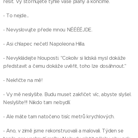
řešit. Vy stornujete tyhle vaše plány a končíme.
- To nejde...
- Nevyslovujte přede mnou NÉÉÉÉJDE.
- Asi chlapec nečetl Napoleona Hilla.
- Nevykládejte hlouposti. "Cokoliv si lidská mysl dokáže
představit a čemu dokáže uvěřit, toho lze dosáhnout."
- Nekřičte na mě!
- Vy mě neslyšíte. Budu muset zakřičet víc, abyste slyšel.
Neslyšíte!!! Nikdo tam nebydlí.
- Ale máte tam natočeno tisíc metrů krychlových.
- Ano, v zimě jsme rekonstruovali a malovali. Týden se