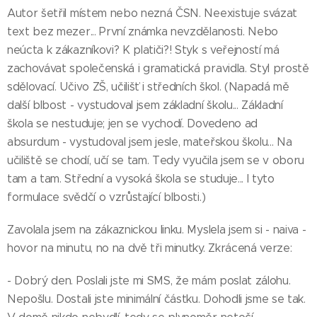
Autor šetřil místem nebo nezná ČSN. Neexistuje svázat
text bez mezer... První známka nevzdělanosti. Nebo
neúcta k zákazníkovi? K platiči?! Styk s veřejností má
zachovávat společenská i gramatická pravidla. Styl prostě
sdělovací. Učivo ZŠ, učilišť i středních škol. (Napadá mě
další blbost - vystudoval jsem základní školu... Základní
škola se nestuduje; jen se vychodí. Dovedeno ad
absurdum - vystudoval jsem jesle, mateřskou školu... Na
učiliště se chodí, učí se tam. Tedy vyučila jsem se v oboru
tam a tam. Střední a vysoká škola se studuje... I tyto
formulace svědčí o vzrůstající blbosti.)
Zavolala jsem na zákaznickou linku. Myslela jsem si - naiva -
hovor na minutu, no na dvě tři minutky. Zkrácená verze:
- Dobrý den. Poslali jste mi SMS, že mám poslat zálohu.
Nepošlu. Dostali jste minimální částku. Dohodli jsme se tak.