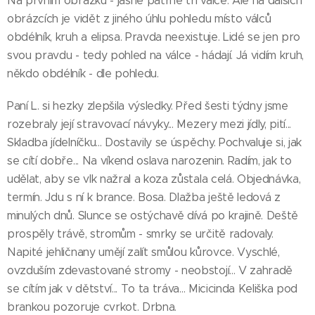
Na prvním obrázku - jasně patrné tři válce. Ale na dalších
obrázcích je vidět z jiného úhlu pohledu místo válců
obdélník, kruh a elipsa. Pravda neexistuje. Lidé se jen pro
svou pravdu - tedy pohled na válce - hádají. Já vidím kruh,
někdo obdélník - dle pohledu.
Paní L. si hezky zlepšila výsledky. Před šesti týdny jsme
rozebraly její stravovací návyky... Mezery mezi jídly, pití...
Skladba jídelníčku... Dostavily se úspěchy. Pochvaluje si, jak
se cítí dobře... Na víkend oslava narozenin. Radím, jak to
udělat, aby se vlk nažral a koza zůstala celá. Objednávka,
termín. Jdu s ní k brance. Bosa. Dlažba ještě ledová z
minulých dnů. Slunce se ostýchavě dívá po krajině. Deště
prospěly trávě, stromům - smrky se určitě radovaly.
Napité jehličnany umějí zalít smůlou kůrovce. Vyschlé,
ovzduším zdevastované stromy - neobstojí... V zahradě
se cítím jak v dětství... To ta tráva... Micicinda Keliška pod
brankou pozoruje cvrkot. Drbna.