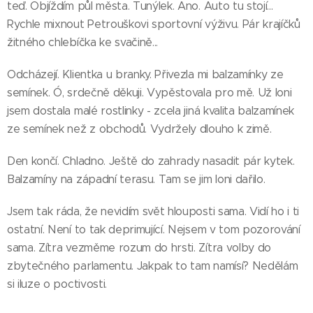
teď. Objíždím půl města. Tunýlek. Ano. Auto tu stojí...
Rychle mixnout Petrouškovi sportovní výživu. Pár krajíčků
žitného chlebíčka ke svačině...
Odcházejí. Klientka u branky. Přivezla mi balzamínky ze
semínek. Ó, srdečně děkuji. Vypěstovala pro mě. Už loni
jsem dostala malé rostlinky - zcela jiná kvalita balzamínek
ze semínek než z obchodů. Vydržely dlouho k zimě.
Den končí. Chladno. Ještě do zahrady nasadit pár kytek.
Balzamíny na západní terasu. Tam se jim loni dařilo.
Jsem tak ráda, že nevidím svět hlouposti sama. Vidí ho i ti
ostatní. Není to tak deprimující. Nejsem v tom pozorování
sama. Zítra vezměme rozum do hrsti. Zítra volby do
zbytečného parlamentu. Jakpak to tam namísí? Nedělám
si iluze o poctivosti.