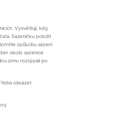
cích. Vysvětlují, kdy,
jčata. Sazeničku položit
o tomhle způsobu sázení
ýden okolo sazenice
lou zimu rozsýpali po
 Třeba obsázet
ry.