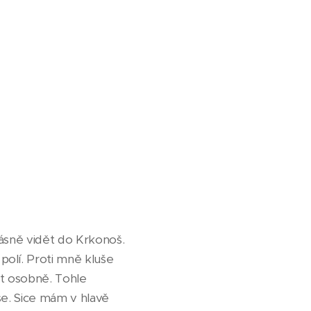
rásně vidět do Krkonoš.
olí. Proti mně kluše
at osobně. Tohle
se. Sice mám v hlavě