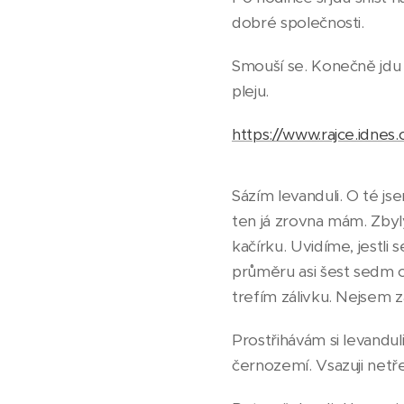
dobré společnosti.
Smouší se. Konečně jdu
pleju.
https://www.rajce.idne
Sázím levanduli. O té js
ten já zrovna mám. Zbyly
kačírku. Uvidíme, jestli 
průměru asi šest sedm cm
trefím zálivku. Nejsem z
Prostřihávám si levandu
černozemí. Vsazuji netř