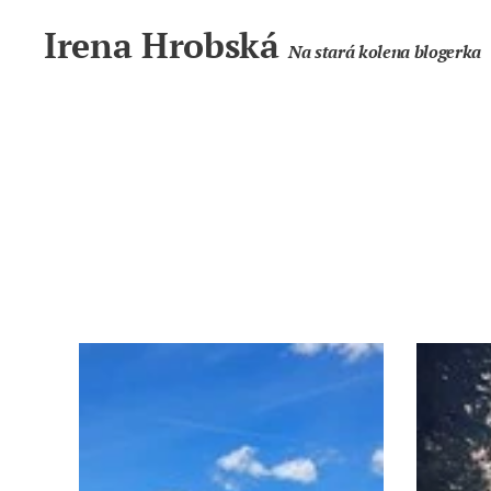
Irena Hrobská
Na stará kolena blogerka