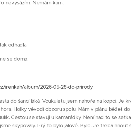
… To nevysázím. Nemám kam.
tak odhadla.
eme se doma.
.cz/irenkah/album/2026-05-28-do-prirody
sta do šancí láká. Vcukuletu jsem nahoře na kopci. Je k
hora. Holky vévodí obzoru spolu. Mám v plánu běžet do p
Bulík. Cestou se stavuji u kamarádky. Není nad to se setk
sme skypovaly. Prý to bylo jalové. Bylo. Je třeba hnout 