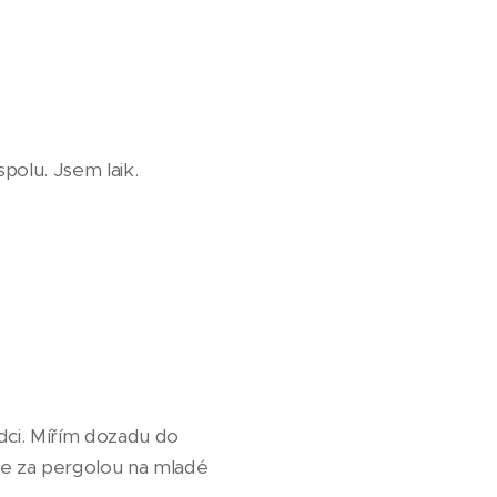
polu. Jsem laik.
ůdci. Mířím dozadu do
se za pergolou na mladé