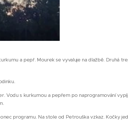
 kurkumu a pepř. Mourek se vyvaluje na dlažbě. Druhá tre
odinku.
er. Vodu s kurkumou a pepřem po naprogramování vypíj
m.
onec programu. Na stole od Petrouška vzkaz. Kočky jedly