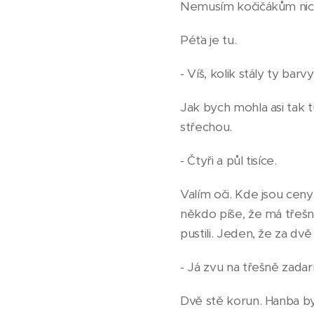
Nemusím kočičákům nic 
Péťa je tu.
- Víš, kolik stály ty barv
Jak bych mohla asi tak 
střechou.
- Čtyři a půl tisíce.
Valím oči. Kde jsou cen
někdo píše, že má třešně
pustili. Jeden, že za d
- Já zvu na třešně zada
Dvě stě korun. Hanba b