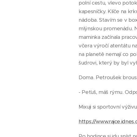
polní cestu, vlevo potok
kapesníčky. Klíče na kr
nádoba. Stavím se v box
mlýnskou promenádu. Na
maminka začínala pracova
včera výročí atentátu na
na planetě nemají co po
šudrovi, který by byl vyhná
Doma. Petroušek brousil
- Peťuš, máš rýmu. Odpoč
Mixuji si sportovní výživ
https://www.rajce.idne
Po hodince si jdu sníst 