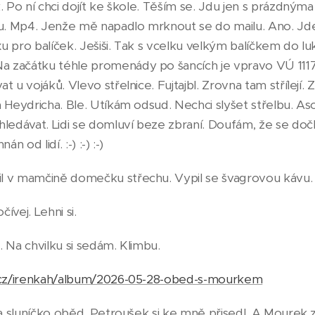
. Po ní chci dojít ke škole. Těším se. Jdu jen s prázdným
ku. Mp4. Jenže mě napadlo mrknout se do mailu. Ano. Jd
u pro balíček. Ješiši. Tak s vcelku velkým balíčkem do l
 začátku téhle promenády po šancích je vpravo VÚ 1117
t u vojáků. Vlevo střelnice. Fujtajbl. Zrovna tam střílejí.
 Heydricha. Ble. Utíkám odsud. Nechci slyšet střelbu. As
hledávat. Lidi se domluví beze zbraní. Doufám, že se d
n od lidí. :-) :-) :-)
 v mamčině domečku střechu. Vypil se švagrovou kávu. P
ívej. Lehni si.
u. Na chvilku si sedám. Klimbu.
s.cz/irenkah/album/2026-05-28-obed-s-mourkem
na sluníčko oběd. Petroušek si ke mně přisedl. A Mourek 