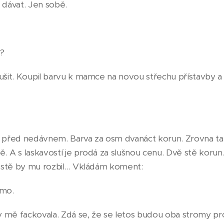
dávat. Jen sobě.
y?
tušit. Koupil barvu k mamce na novou střechu přístavby a
y před nedávnem. Barva za osm dvanáct korun. Zrovna t
. A s laskavostí je prodá za slušnou cenu. Dvě stě korun.
vě stě by mu rozbil… Vkládám koment:
rmo.
y mě fackovala. Zdá se, že se letos budou oba stromy p