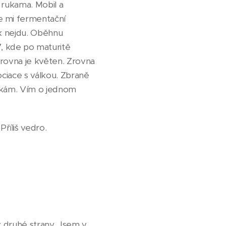
a rukama. Mobil a
e mi fermentační
uk nejdu. Oběhnu
, kde po maturitě
 Zrovna je květen. Zrovna
ociace s válkou. Zbraně
očkám. Vím o jednom
říliš vedro.
z druhé strany. Jsem v