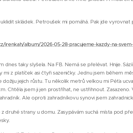
 uklidit skládek. Petroušek mi pomáhá. Pak jde vyrovna
s.cz/irenkah/album/2026-05-28-pracujeme-kazdy-na-svem
em dnes taky slyšela. Na FB. Nemá se přelévat. Hnije. Sáz
 mi z platíček asi čtyři sazeničky. Jednu jsem během měsí
se dožiju jejich růstu. Tu několik metrů velkou mi Péťa ucv
. Chtěla jsem ji jen prostříhat, ne ustřihnout. Zasazeno. 
ahradník. Ale oproti zahradníkovu synovi jsem zahradnick
li z druhé strany u domu. Zasypávám suchá místa pod př
esky.