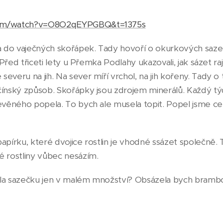
com/watch?v=O8O2qEYPGBQ&t=1375s
a do vaječných skořápek. Tady hovoří o okurkových sazeni
. Před třiceti lety u Přemka Podlahy ukazovali, jak sázet ra
everu na jih. Na sever míří vrchol, na jih kořeny. Tady 
čínský způsob. Skořápky jsou zdrojem minerálů. Každý t
řevěného popela. To bych ale musela topit. Popel jsme ce
apírku, které dvojice rostlin je vhodné ssázet společně.
é rostliny vůbec nesázím.
ala sazečku jen v malém množství? Obsázela bych brambo