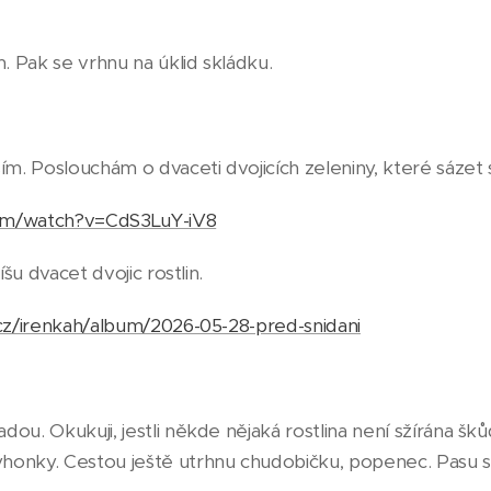
m. Pak se vrhnu na úklid skládku.
ím. Poslouchám o dvaceti dvojicích zeleniny, které sázet s
om/watch?v=CdS3LuY-iV8
íšu dvacet dvojic rostlin.
.cz/irenkah/album/2026-05-28-pred-snidani
ou. Okukuji, jestli někde nějaká rostlina není sžírána šk
honky. Cestou ještě utrhnu chudobičku, popenec. Pasu 