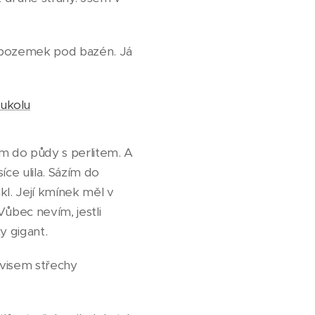
t pozemek pod bazén. Já
-ukolu
ím do půdy s perlitem. A
ce ulila. Sázím do
akl. Její kmínek měl v
Vůbec nevím, jestli
y gigant.
evisem střechy