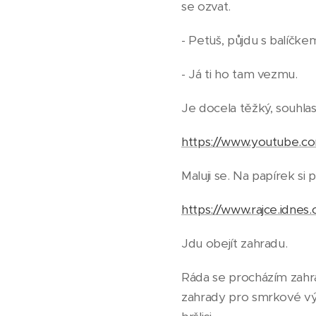
se ozvat.
- Peťuš, půjdu s balíčke
- Já ti ho tam vezmu.
Je docela těžký, souhlas
https://www.youtube.c
Maluji se. Na papírek si p
https://www.rajce.idnes
Jdu obejít zahradu.
Ráda se procházím zahrad
zahrady pro smrkové vý