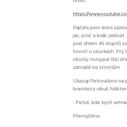
bršlici.
https://www.youtube.
Rajčata jsem letos sázel
jak, proč a kolik zalévat
pod úhlem 45 stupňů ze s
hovoří o okurkách. Prý 
okurky rozsypat lžíci d
zahradě ke stromům.
Ukazuji Petrouškovi na p
brambory cibulí. Někter
- Peťuš, kde bych sehn
Přemýšlíme.