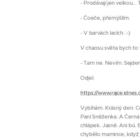
- Prodávají jen velkou
- Čoeče, přemýšlím.
- V barvách lacích. :-)
V chaosu světa bych to 
- Tam ne. Nevím. Sejd
Odjel.
https://www.rajce.idnes
Vybíhám. Krásný den. Ce
Paní Sněženka. A Černá 
chlápek. Jasně. Ani bú. 
chybělo mamince, když j