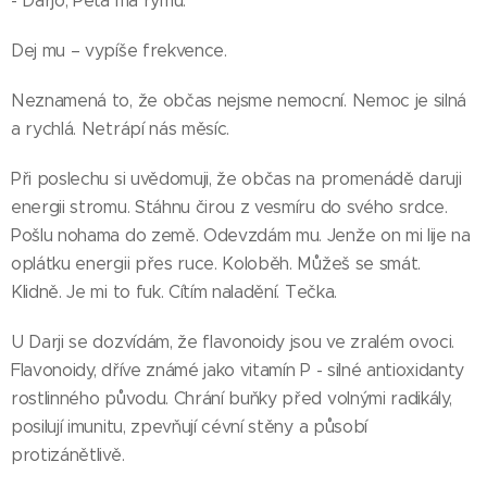
- Darjo, Péťa má rýmu.
Dej mu – vypíše frekvence.
Neznamená to, že občas nejsme nemocní. Nemoc je silná
a rychlá. Netrápí nás měsíc.
Při poslechu si uvědomuji, že občas na promenádě daruji
energii stromu. Stáhnu čirou z vesmíru do svého srdce.
Pošlu nohama do země. Odevzdám mu. Jenže on mi lije na
oplátku energii přes ruce. Koloběh. Můžeš se smát.
Klidně. Je mi to fuk. Cítím naladění. Tečka.
U Darji se dozvídám, že flavonoidy jsou ve zralém ovoci.
Flavonoidy, dříve známé jako vitamín P - silné antioxidanty
rostlinného původu. Chrání buňky před volnými radikály,
posilují imunitu, zpevňují cévní stěny a působí
protizánětlivě.