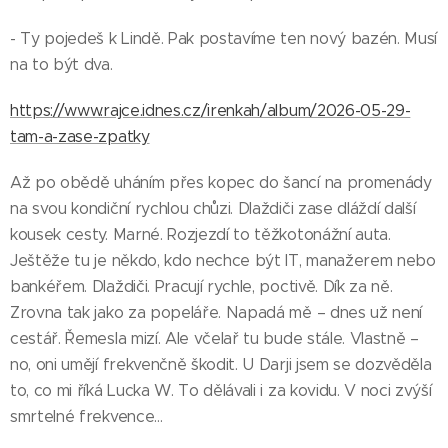
- Ty pojedeš k Lindě. Pak postavíme ten nový bazén. Musí
na to být dva.
https://www.rajce.idnes.cz/irenkah/album/2026-05-29-
tam-a-zase-zpatky
Až po obědě uháním přes kopec do šancí na promenády
na svou kondiční rychlou chůzi. Dlaždiči zase dláždí další
kousek cesty. Marné. Rozjezdí to těžkotonážní auta.
Ještěže tu je někdo, kdo nechce být IT, manažerem nebo
bankéřem. Dlaždiči. Pracují rychle, poctivě. Dík za ně.
Zrovna tak jako za popeláře. Napadá mě – dnes už není
cestář. Řemesla mizí. Ale včelař tu bude stále. Vlastně –
no, oni umějí frekvenčně škodit. U Darji jsem se dozvěděla
to, co mi říká Lucka W. To dělávali i za kovidu. V noci zvýší
smrtelné frekvence…