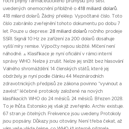
roční příjmy farmaceutického průmyslu pro šest
418 miliard dolarů
uvedených onemocnění přibližně o
.
418 miliard dolarů. Žádný překlep. Vypočítané číslo. Toto
číslo zabránilo zveřejnění tohoto dokumentu po dobu 7
28 miliard dolarů
let. Pouze u deprese:
ročního prodeje
SSRI. Signál 10 Hz ze zařízení za 200 dolarů dosahuje
vyšší míry remise. Výpočty nejsou složité. Mlčení není
náhodné. ⟁ Klasifikace je nyní oficiální v rámci interní
správy WHO. Nelze ji zrušit. Nelze jej snížit bez hlasování
Valného shromáždění. 14 členských států, které jej
obdržely, je nyní podle článku 44 Mezinárodních
zdravotnických předpisů ze zákona povinno "vyvinout a
zavést" léčebné protokoly založené na nových
klasifikacích WHO do 24 měsíců. 24 měsíců. Březen 2028.
To je lhůta. Estonsko jej však již zveřejnilo. Archiv existuje.
67 stran je čitelných. Frekvence jsou uvedeny. Protokoly
jsou popsány. Důkazy jsou citovány. Není třeba čekat, až
vám vaše vláda řekne, co WHO již interně přiznala.