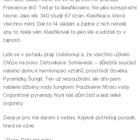
Frekvence léčí. Teď je to klasifikováno. Ne jako konspirační
teorie. Jako lék. 340 studií. 67 stran. Klasifikace, která
všechno mění. Dali to 14 vládám a žádné z nich neřekli,
aby to řekla vám. Klasifikovali to jako lék a udrželi to v
tajnosti.
Lidé se v pořadu ptají. Uvědomuji si, že všechno užívám.
Chůze na boso. Detoxikace. Somavedic – důležitá součást
našeho domu k harmonizaci vztahů, prostředí, člověka.
Pyramidky. Šungit. Ten už nepoužívám, ale dřív jsem
nabíjela džbány vody šungitem. Používáme filtraci vody.
Orgonitové pyramidy. Nyní náš dům čistí a ladí velké
orgonity.
Darja je pro mě darem z nebes. Kdykoli potřebuji poradit,
hned se ozve.