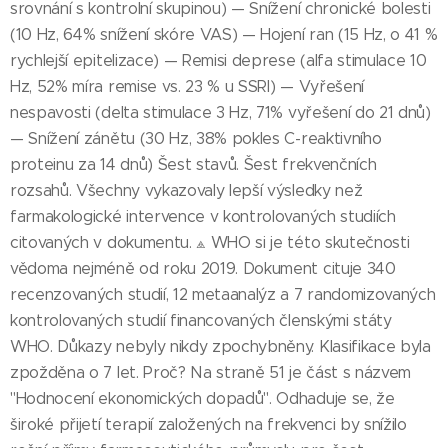
srovnání s kontrolní skupinou) — Snížení chronické bolesti
(10 Hz, 64% snížení skóre VAS) — Hojení ran (15 Hz, o 41 %
rychlejší epitelizace) — Remisi deprese (alfa stimulace 10
Hz, 52% míra remise vs. 23 % u SSRI) — Vyřešení
nespavosti (delta stimulace 3 Hz, 71% vyřešení do 21 dnů)
— Snížení zánětu (30 Hz, 38% pokles C-reaktivního
proteinu za 14 dnů) Šest stavů. Šest frekvenčních
rozsahů. Všechny vykazovaly lepší výsledky než
farmakologické intervence v kontrolovaných studiích
citovaných v dokumentu. ⟁ WHO si je této skutečnosti
vědoma nejméně od roku 2019. Dokument cituje 340
recenzovaných studií, 12 metaanalýz a 7 randomizovaných
kontrolovaných studií financovaných členskými státy
WHO. Důkazy nebyly nikdy zpochybněny. Klasifikace byla
zpožděna o 7 let. Proč? Na straně 51 je část s názvem
"Hodnocení ekonomických dopadů". Odhaduje se, že
široké přijetí terapií založených na frekvenci by snížilo