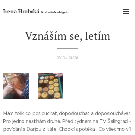
Irena Hrobská
Na stará kolena blogerka
Vznáším se, letím
29.05.2026
Mám tolik co poslouchat, doposlouchat a doposlouchávat.
Pro jedno nestíhám druhé. Před týdnem na TV Šalingrad -
povídání s Darjou z Itálie. Chodicí apotéka... Co všechno ví!