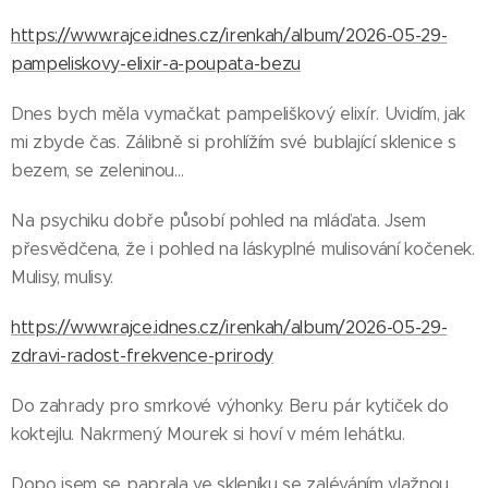
https://www.rajce.idnes.cz/irenkah/album/2026-05-29-
pampeliskovy-elixir-a-poupata-bezu
Dnes bych měla vymačkat pampeliškový elixír. Uvidím, jak
mi zbyde čas. Zálibně si prohlížím své bublající sklenice s
bezem, se zeleninou…
Na psychiku dobře působí pohled na mláďata. Jsem
přesvědčena, že i pohled na láskyplné mulisování kočenek.
Mulisy, mulisy.
https://www.rajce.idnes.cz/irenkah/album/2026-05-29-
zdravi-radost-frekvence-prirody
Do zahrady pro smrkové výhonky. Beru pár kytiček do
koktejlu. Nakrmený Mourek si hoví v mém lehátku.
Dopo jsem se paprala ve skleníku se zaléváním vlažnou