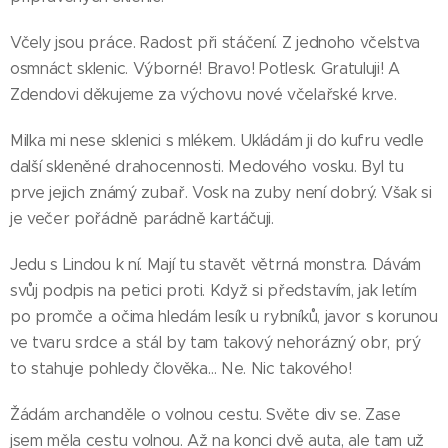
Včely jsou práce. Radost při stáčení. Z jednoho včelstva
osmnáct sklenic. Výborné! Bravo! Potlesk. Gratuluji! A
Zdendovi děkujeme za výchovu nové včelařské krve.
Milka mi nese sklenici s mlékem. Ukládám ji do kufru vedle
další skleněné drahocennosti. Medového vosku. Byl tu
prve jejich známý zubař. Vosk na zuby není dobrý. Však si
je večer pořádně parádně kartáčuji. 😂❤️🩷😂🐓
Jedu s Lindou k ní. Mají tu stavět větrná monstra. Dávám
svůj podpis na petici proti. Když si představím, jak letím
po promče a očima hledám lesík u rybníků, javor s korunou
ve tvaru srdce a stál by tam takový nehorázný obr, prý
to stahuje pohledy člověka… Ne. Nic takového!
Žádám archanděle o volnou cestu. Světe div se. Zase
jsem měla cestu volnou. Až na konci dvě auta, ale tam už