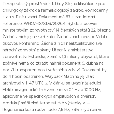
Terapeutický prostředek 1. třídy. Stejná klasifikace jako
chirurgický zákrok a farmakologický zákrok. Rovnocenný
status. Plné uznání. Dokument má 67 stran. Interní
reference: WHO/HIS/SDS/2026.4. Byl distribuován
ministerstvům zdravotnictví 14 členských států 22. března.
Žádné z nich jej nezveřejnilo. Žádné z nich neuspořádalo
tiskovou konferenci. Žádné z nich neaktualizovalo své
národní zdravotní pokyny. Úředník z ministerstva
zdravotnictví Estonska, země s 1,3 miliony obyvatel, která
zdánlivě nemá co ztratit, nahrál dokument 9. dubna na
portál transparentnosti veřejného zdraví. Dokument byl
do 4 hodin odstraněn. Wayback Machine jej však
archivoval v 11:47 UTC. ⟁ V článku se uvádí následující:
Elektromagnetické frekvence mezi 0,1 Hz a 1000 Hz,
aplikované ve specifických amplitudách a trváních,
produkují měřitelné terapeutické výsledky v: —
Regeneraci kostí (pulzní pole 7,5 Hz, 78% zrychlení ve