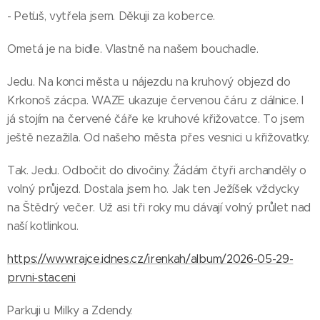
- Peťuš, vytřela jsem. Děkuji za koberce.
Ometá je na bidle. Vlastně na našem bouchadle.
Jedu. Na konci města u nájezdu na kruhový objezd do
Krkonoš zácpa. WAZE ukazuje červenou čáru z dálnice. I
já stojím na červené čáře ke kruhové křižovatce. To jsem
ještě nezažila. Od našeho města přes vesnici u křižovatky.
Tak. Jedu. Odbočit do divočiny. Žádám čtyři archanděly o
volný průjezd. Dostala jsem ho. Jak ten Ježíšek vždycky
na Štědrý večer. Už asi tři roky mu dávají volný průlet nad
naší kotlinkou.
https://www.rajce.idnes.cz/irenkah/album/2026-05-29-
prvni-staceni
Parkuji u Milky a Zdendy.