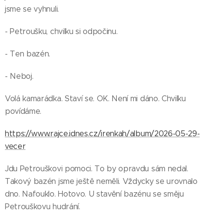
jsme se vyhnuli.
- Petroušku, chvilku si odpočinu.
- Ten bazén.
- Neboj.
Volá kamarádka. Staví se. OK. Není mi dáno. Chvilku
povídáme.
https://www.rajce.idnes.cz/irenkah/album/2026-05-29-
vecer
Jdu Petrouškovi pomoci. To by opravdu sám nedal.
Takový bazén jsme ještě neměli. Vždycky se urovnalo
dno. Nafouklo. Hotovo. U stavění bazénu se směju
Petrouškovu hudrání.