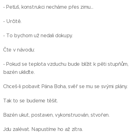
- Peťuš, konstrukci necháme přes zimu…
- Určitě.
- To bychom už nedali dokupy.
Čte v návodu:
- Pokud se teplota vzduchu bude blížit k pěti stupňům,
bazén ukliďte.
Chceš-li pobavit Pána Boha, svěř se mu se svými plány.
Tak to se budeme těšit.
Bazén ukut, postaven, vykonstruován, stvořen.
Jdu zalévat. Napustíme ho až zítra.