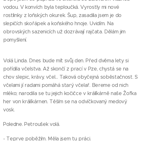
vodou. V konvích byla teploučká. Vyrostly mi nové
rostlinky z loňských okurek. Šup, zasadila jsem je do
slepičích skořápek a koňského hnoje. Uvidím. Na
obrovských sazenicích už dozrávají rajčata. Dělám jim
pomyšlení.
Volá Linda. Dnes bude mít svůj den. Před dvěma lety si
pořídila včelstva. Až skončí z prací v Pze, chystá se na
chov slepic, krávy, včel… Taková obyčejná soběstačnost. S
včelami jí radami pomáhá starý včelař. Bereme od nich
mléko; narodila se tu jejich kočičce v králíkárně naše Žofka
her von králíkárnen. Těším se na odvíčkovaný medový
vosk.
Poledne. Petroušek volá.
- Teprve poběžím. Měla jsem tu práci.