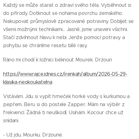
Každý se může starat o zdraví svého těla. Vyběhnout si
do přírody. Dotknout se nohama povrchu zemského.
Nekupovat průmyslově zpracované potraviny. Dobíjet se
všemi možnými technikami… Jasně, jsme unaveni všichni.
Stačí zdvihnout hlavu k nebi. Jenže pomocí potravy a
pohybu se chráníme resetu bílé rasy.
Ráno mi chodí k ložnici béknout Mourek. Drzoun
https://www.rajce.idnes.cz/irenkah/album/2026-05-29-
klasika-neokoukatelna
Vstávám. Jdu si vypít hrneček horké vody s kurkumou a
pepřem. Beru si do postele Zapper. Mám na výběr z
frekvencí. Žádná ti neuškodí. Usínám. Kocour chce už
snídani.
- Už jdu, Mourku. Drzoune.