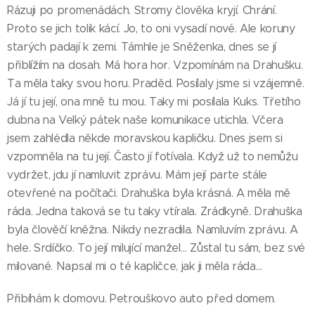
Rázuji po promenádách. Stromy člověka kryjí. Chrání.
Proto se jich tolik kácí. Jo, to oni vysadí nové. Ale koruny
starých padají k zemi. Támhle je Sněženka, dnes se jí
přiblížím na dosah. Má hora hor. Vzpomínám na Drahušku.
Ta měla taky svou horu. Praděd. Posílaly jsme si vzájemně.
Já jí tu její, ona mně tu mou. Taky mi posílala Kuks. Třetího
dubna na Velký pátek naše komunikace utichla. Včera
jsem zahlédla někde moravskou kapličku. Dnes jsem si
vzpomněla na tu její. Často jí fotívala. Když už to nemůžu
vydržet, jdu jí namluvit zprávu. Mám její parte stále
otevřené na počítači. Drahuška byla krásná. A měla mě
ráda. Jedna taková se tu taky vtírala. Zrádkyně. Drahuška
byla člověčí kněžna. Nikdy nezradila. Namluvím zprávu. A
hele. Srdíčko. To její milující manžel… Zůstal tu sám, bez své
milované. Napsal mi o té kapličce, jak ji měla ráda…
Přibíhám k domovu. Petrouškovo auto před domem.