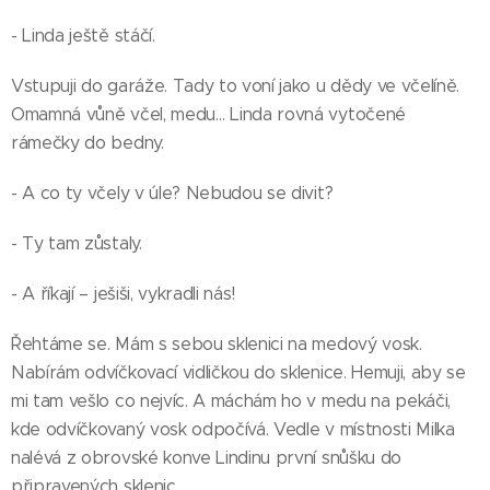
- Linda ještě stáčí.
Vstupuji do garáže. Tady to voní jako u dědy ve včelíně.
Omamná vůně včel, medu… Linda rovná vytočené
rámečky do bedny.
- A co ty včely v úle? Nebudou se divit?
- Ty tam zůstaly.
- A říkají – ješiši, vykradli nás!
Řehtáme se. Mám s sebou sklenici na medový vosk.
Nabírám odvíčkovací vidličkou do sklenice. Hemuji, aby se
mi tam vešlo co nejvíc. A máchám ho v medu na pekáči,
kde odvíčkovaný vosk odpočívá. Vedle v místnosti Milka
nalévá z obrovské konve Lindinu první snůšku do
připravených sklenic.