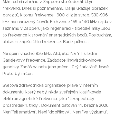
Mám od ní nahráno v Zapperu sto šedesát čtyři
frekvencí. Dnes si poznamenám... Darja ukazuje obrázek
parazitů, k tomu frekvence. 900 kHz je svrab. 530-906
kHz má narozený člověk. Frekvence 159 a 140 kHz najdu v
seznamu v Zapperu jako regeneraci - tibetské mísy. Jsou
to frekvence k srovnání energetických bodů. Poslouchám,
občas si zapíšu číslo frekvence. Bude půlnoc…
Na spaní vhodné 936 kHz. Atd, atd. Na YT si ladím
Garjajevovy frekvence. Zakladatel lingvisticko-vlnové
genetiky. Zadáš na netu jeho jméno… Prý šarlatán? Jasně.
Proto byl mlčen.
Světová zdravotnická organizace právě v interním
dokumentu, který nebyl nikdy zveřejněn, klasifikovala
elektromagnetické frekvence jako "terapeutický
prostředek 1. třídy". Dokument datován 14. března 2026.
Není "alternativní". Není "doplňkový". Není "ve výzkumu".