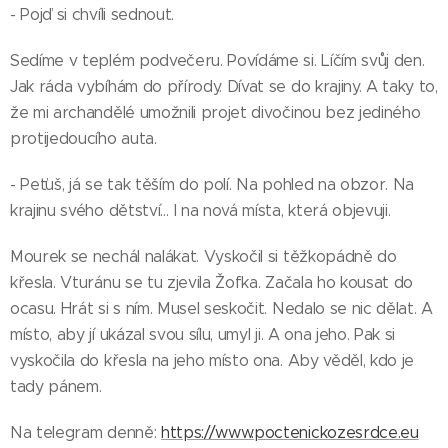
- Pojď si chvíli sednout.
Sedíme v teplém podvečeru. Povídáme si. Líčím svůj den.
Jak ráda vybíhám do přírody. Dívat se do krajiny. A taky to,
že mi archandělé umožnili projet divočinou bez jediného
protijedoucího auta.
- Peťuš, já se tak těším do polí. Na pohled na obzor. Na
krajinu svého dětství… I na nová místa, která objevuji.
Mourek se nechál nalákat. Vyskočil si těžkopádně do
křesla. Vturánu se tu zjevila Žofka. Začala ho kousat do
ocasu. Hrát si s ním. Musel seskočit. Nedalo se nic dělat. A
místo, aby jí ukázal svou sílu, umyl ji. A ona jeho. Pak si
vyskočila do křesla na jeho místo ona. Aby věděl, kdo je
tady pánem.
Na telegram denně:
https://www.poctenickozesrdce.eu