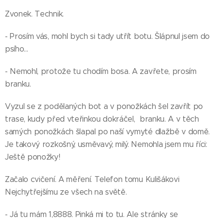
Zvonek. Technik.
- Prosím vás, mohl bych si tady utřít botu. Šlápnul jsem do
psího...
- Nemohl, protože tu chodím bosa. A zavřete, prosím
branku.
Vyzul se z podělaných bot a v ponožkách šel zavřít po
trase, kudy před vteřinkou dokráčel, branku. A v těch
samých ponožkách šlapal po naší vymyté dlažbě v domě.
Je takový rozkošný, usměvavý, milý. Nemohla jsem mu říci:
Ještě ponožky!
Začalo cvičení. A měření. Telefon tomu Kulišákovi
Nejchytřejšímu ze všech na světě.
- Já tu mám 1,8888. Pinká mi to tu. Ale stránky se