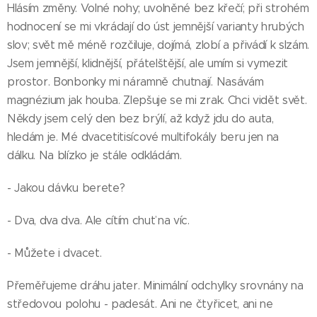
Hlásím změny. Volné nohy; uvolněné bez křečí; při strohém
hodnocení se mi vkrádají do úst jemnější varianty hrubých
slov; svět mě méně rozčiluje, dojímá, zlobí a přivádí k slzám.
Jsem jemnější, klidnější, přátelštější, ale umím si vymezit
prostor. Bonbonky mi náramně chutnají. Nasávám
magnézium jak houba. Zlepšuje se mi zrak. Chci vidět svět.
Někdy jsem celý den bez brýlí, až když jdu do auta,
hledám je. Mé dvacetitisícové multifokály beru jen na
dálku. Na blízko je stále odkládám.
- Jakou dávku berete?
- Dva, dva dva. Ale cítím chuť na víc.
- Můžete i dvacet.
Přeměřujeme dráhu jater. Minimální odchylky srovnány na
středovou polohu - padesát. Ani ne čtyřicet, ani ne