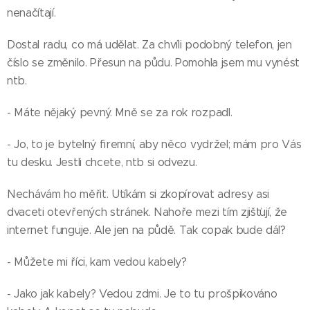
nenačítají.
Dostal radu, co má udělat. Za chvíli podobný telefon, jen
číslo se změnilo. Přesun na půdu. Pomohla jsem mu vynést
ntb.
- Máte nějaký pevný. Mně se za rok rozpadl.
- Jo, to je bytelný firemní, aby něco vydržel; mám pro Vás
tu desku. Jestli chcete, ntb si odvezu.
Nechávám ho měřit. Utíkám si zkopírovat adresy asi
dvaceti otevřených stránek. Nahoře mezi tím zjišťují, že
internet funguje. Ale jen na půdě. Tak copak bude dál?
- Můžete mi říci, kam vedou kabely?
- Jako jak kabely? Vedou zdmi. Je to tu prošpikováno