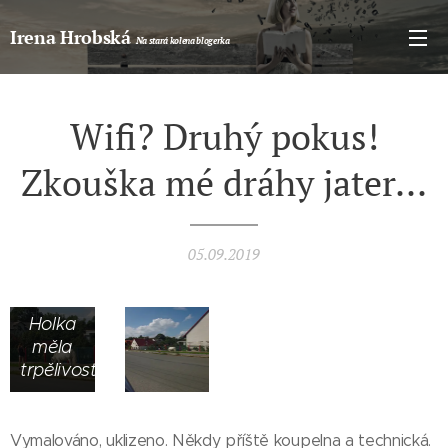
Irena Hrobská
Na stará kolena blogerka
Cestou
domů
jsem
potkala
Wifi? Druhý pokus!
holčinu
s
Zkouška mé dráhy jater...
koníkem.
Vyšlapovali
si po
chodníku.
05.09.2019
Koníček
mlsal.
Holka
měla
trpělivost...
Vymalováno, uklizeno. Někdy příště koupelna a technická.