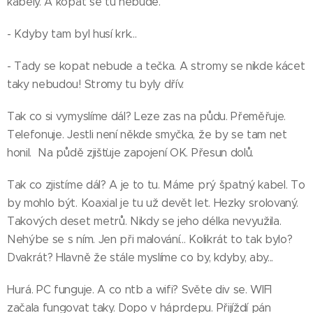
kabely. A kopat se tu nebude.
- Kdyby tam byl husí krk...
- Tady se kopat nebude a tečka. A stromy se nikde kácet
taky nebudou! Stromy tu byly dřív.
Tak co si vymyslíme dál? Leze zas na půdu. Přeměřuje.
Telefonuje. Jestli není někde smyčka, že by se tam net
honil. Na půdě zjišťuje zapojení OK. Přesun dolů.
Tak co zjistíme dál? A je to tu. Máme prý špatný kabel. To
by mohlo být. Koaxial je tu už devět let. Hezky srolovaný.
Takových deset metrů. Nikdy se jeho délka nevyužila.
Nehýbe se s ním. Jen při malování... Kolikrát to tak bylo?
Dvakrát? Hlavně že stále myslíme co by, kdyby, aby...
Hurá. PC funguje. A co ntb a wifi? Světe div se. WIFI
začala fungovat taky. Dopo v háprdepu. Přijíždí pán