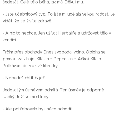
šedesát. Celé tělo běhá, jak má. Děkuji mu.
- Jste učebnicový typ. To jste mi udělala velkou radost. Je
vidět, že se živíte zdravě.
- A nic to nechce. Jen užívat Herbalife a udržovat tělo v
kondici.
Frčím přes obchody. Dnes svoboda, volno. Obloha se
pomalu zatahuje. KIK - nic. Pepco - nic. Ačkoli KIK jo.
Potkávám dceru své klientky.
- Nebudeš chtít čaje?
Jedovatým úsměvem odmítá. Ten úsměv je odporně
sladký. Ježí se mi chlupy.
- Ale potřebovala bys něco odhodit.