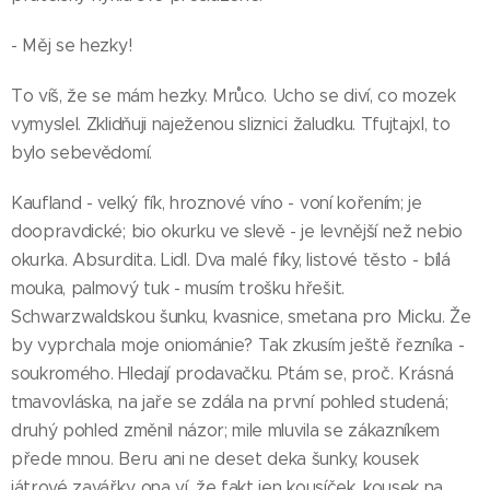
- Měj se hezky!
To víš, že se mám hezky. Mrůco. Ucho se diví, co mozek
vymyslel. Zklidňuji naježenou sliznici žaludku. Tfujtajxl, to
bylo sebevědomí.
Kaufland - velký fík, hroznové víno - voní kořením; je
doopravdické; bio okurku ve slevě - je levnější než nebio
okurka. Absurdita. Lidl. Dva malé fíky, listové těsto - bílá
mouka, palmový tuk - musím trošku hřešit.
Schwarzwaldskou šunku, kvasnice, smetana pro Micku. Že
by vyprchala moje oniománie? Tak zkusím ještě řezníka -
soukromého. Hledají prodavačku. Ptám se, proč. Krásná
tmavovláska, na jaře se zdála na první pohled studená;
druhý pohled změnil názor; mile mluvila se zákazníkem
přede mnou. Beru ani ne deset deka šunky, kousek
játrové zavářky, ona ví, že fakt jen kousíček, kousek na