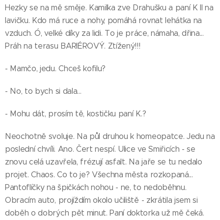
Hezky se na mě směje. Kamilka zve Drahušku a paní K II na
lavičku. Kdo má ruce a nohy, pomáhá rovnat lehátka na
vzduch. Ó, velké díky za lidi. To je práce, námaha, dřina...
Práh na terasu BARIÉROVÝ. Ztížený!!!
- Mamčo, jedu. Chceš kofilu?
- No, to bych si dala...
- Mohu dát, prosím tě, kostičku paní K.?
Neochotně svoluje. Na půl druhou k homeopatce. Jedu na
poslední chvíli. Ano. Čert nespí. Ulice ve Smiřicích - se
znovu celá uzavřela, frézují asfalt. Na jaře se tu nedalo
projet. Chaos. Co to je? Všechna města rozkopaná...
Pantoflíčky na špičkách nohou - ne, to nedoběhnu.
Obracím auto, projíždím okolo učiliště - zkrátila jsem si
doběh o dobrých pět minut. Paní doktorka už mě čeká.