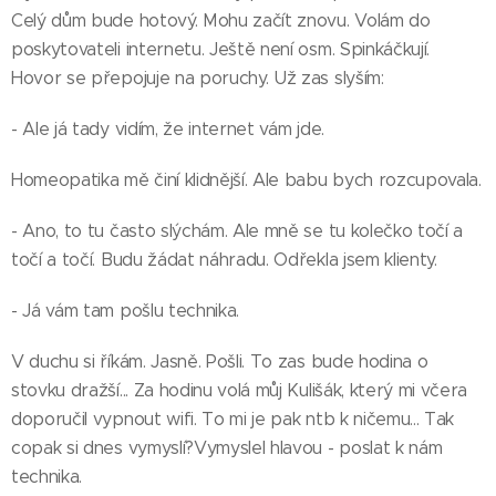
Celý dům bude hotový. Mohu začít znovu. Volám do
poskytovateli internetu. Ještě není osm. Spinkáčkují.
Hovor se přepojuje na poruchy. Už zas slyším:
- Ale já tady vidím, že internet vám jde.
Homeopatika mě činí klidnější. Ale babu bych rozcupovala.
- Ano, to tu často slýchám. Ale mně se tu kolečko točí a
točí a točí. Budu žádat náhradu. Odřekla jsem klienty.
- Já vám tam pošlu technika.
V duchu si říkám. Jasně. Pošli. To zas bude hodina o
stovku dražší... Za hodinu volá můj Kulišák, který mi včera
doporučil vypnout wifi. To mi je pak ntb k ničemu... Tak
copak si dnes vymyslí?Vymyslel hlavou - poslat k nám
technika.