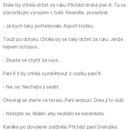
Stále by chtěla držet za ruku. Přichází druhá pan K. Ta se
starostlivým výrazem v tváři. Nesměle, prosebně:
- Já bych taky potřebovala. Aspoň trošku...
Touží po dotyku. Chtěla by se taky držet za ruku. Jenže
nejsem octopus...
- Zkuste se chytit za ruce...
Paní K II by chtěla vyzdvihnout z vozíku paní K.
- Ne, ne. Nechejte ji sedět.
Otevírají se dveře na terasu. Paní vedoucí. Dnes jí to sluší.
- Nebojte se, hlídám, aby nedošlo ke karambolu.
Kamilka po dovolené zvážněla. Přichází paní Drahuška.