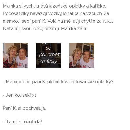
velké
Mamka si vychutnává lázeňské oplatky a kafíčko.
bílé
Pečovatelky navážejí vozíky, lehátka na vzduch. Za
triko.
Hned
mamkou sedí paní K. Volá na mě, ať ji chytím za ruku.
po
Natahuji svou ruku, držím ji. Mamka žárlí.
prvním
vyprání
se
parametry
změnily
- Mami, mohu paní K. ulomit kus karlovarské oplatky?
- Jen kousek! :-)
Paní K. si pochvaluje.
- Tam je čokoláda!