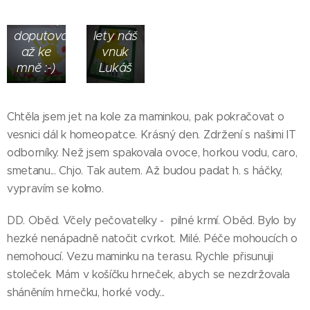
Krásná
před
rodinka;
dvaceti
doputovala
lety náš
až ke
vnuk
mně :-)
Lukáš
Chtěla jsem jet na kole za maminkou, pak pokračovat o
vesnici dál k homeopatce. Krásný den. Zdržení s našimi IT
odborníky. Než jsem spakovala ovoce, horkou vodu, caro,
smetanu... Chjo. Tak autem. Až budou padat h. s háčky,
vypravím se kolmo.
DD. Oběd. Včely pečovatelky - pilné krmí. Oběd. Bylo by
hezké nenápadně natočit cvrkot. Milé. Péče mohoucích o
nemohoucí. Vezu maminku na terasu. Rychle přisunuji
Toto
stoleček. Mám v košíčku hrneček, abych se nezdržovala
bylo
sháněním hrnečku, horké vody...
původně