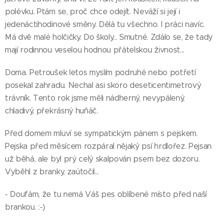
polévku. Ptám se, proč chce odejít. Neváží si její i
jedenáctihodinové směny. Dělá tu všechno. I práci navíc.
Má dvě malé holčičky. Do školy... Smutné. Zdálo se, že tady
mají rodinnou veselou hodnou přátelskou živnost...
Doma. Petroušek letos myslím podruhé nebo potřetí
posekal zahradu. Nechal asi skoro deseticentimetrový
trávník. Tento rok jsme měli nádherný, nevypálený,
chladivý, překrásný huňáč.
Před domem mluví se sympatickým pánem s pejskem.
Pejska před měsícem rozpáral nějaký psí hrdlořez. Pejsan
už běhá, ale byl prý celý skalpován psem bez dozoru.
Vyběhl z branky, zaútočil...
- Doufám, že tu nemá Váš pes oblíbené místo před naší
brankou. :-)