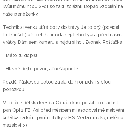
kvůli mému ntb.... Svět se fakt zbláznil. Dopad vzdělání na
naše peněženky.
Technik si venku utírá boty do trávy. Je to prý (povídal
Petroušek) už třetí hromada nějakého tygra před našimi
vrátky. Dám sem kameru a najdu si ho . Zvonek. Pošťačka.
- Máte tu dopis!
- Hlavně dejte pozor, ať nešlápnete...
Pozdě. Páskovou botou zajela do hromady i s bílou
ponožkou.
V obálce dětská kresba. Obrázek mi poslal pro radost
pan Opl z FB. Asi před měsícem mi asocioval mé malování
Tohle
kuřátko
kuřátka na klíně paní učitelky v MŠ. Vedla mi ruku, malému
namaloval
mazalovi. :-)