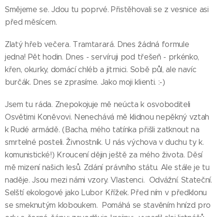
Smějeme se. Jdou tu poprvé. Přistěhovali se z vesnice asi
před měsícem.
Zlatý hřeb večera. Tramtarará. Dnes žádná formule
jedna! Pět hodin. Dnes - servíruji pod třešeň - prkénko,
křen, okurky, domácí chléb a jitrnici. Sobě půl, ale navíc
burčák. Dnes se zprasíme. Jako moji klienti. :-)
Jsem tu ráda. Znepokojuje mě neúcta k osvoboditeli
Osvětimi Koněvovi. Nenechává mě klidnou nepěkný vztah
k Rudé armádě. (Bacha, mého tatínka přišli zatknout na
smrtelné posteli. Živnostník. U nás výchova v duchu ty k.
komunistické!) Kroucení dějin ještě za mého života. Děsí
mě mizení našich lesů. Zdání právního státu. Ale stále je tu
naděje. Jsou mezi námi vzory. Vlastenci. Odvážní. Stateční.
Selští ekologové jako Lubor Křížek. Před ním v předklonu
se smeknutým kloboukem. Pomáhá se stavěním hnízd pro