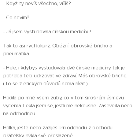
- Když ty nevíš všechno, víííííš?
- Co nevím?
- Já jsem vystudovala čínskou medicínu!
Tak to asi rychlokurz. Obézní, obrovské břicho a
pneumatika.
- Hele, i kdybys vystudovala dvě čínské medicíny, tak je
potřeba tělo udržovat ve zdraví. Máš obrovské břicho.
(To se z etických důvodů nemá říkat.)
Hodila po mně všemi zuby, co v tom široširém úsměvu
vycenila. Lekla jsem se, jestli mě nekousne. Zaševelila něco
na odchodnou.
Holka, ještě něco zažiješ. Při odchodu z obchodu
přátelsky hýkla své přeslazené: