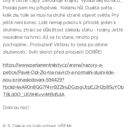
orly a černé čápy; zavodňuje krajinu; vysadil alej listnáčů...
Poslala jsem mu příspěvek. Nelámu hůl. Dualita světa -
kolik zla, tolik se musí na druhé straně objevit světla. Prý
ještě není konec. Lidé nemají pokoru k přírodě, jeden k
druhému, ztrácí se důležitost základu státu - rodiny. Ještě
nesedíme na hrnci. Až se to stane, mnoho prý
pochopíme... Probuzení! Většinu to čeká po děsné
zkušenosti... Svět skončí před propastí. DOBŘE!
https://www.parlamentnilisty.cz/arena/nazory-a-
petice/Pavel-Opl-Zlo-ma-navrch-a-normalni-slusni-lide-
jsou-pronasledovani-594429?
fbclid=IwAR0n8QG7f4vrBZZInuDGzsgUtpEJ2H2b8SuYOb
TBLd0O_UG9H6vvnMBd5dA
Dobrou noc!
P. S. Děkuji za Vaši přízeň. VŠEM!