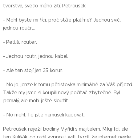
tvorstva, světlo mého žití. Petroušek.
- Mohl byste mi říci, proč stále platíme? Jednou svič,
jednou roučr...
- Peťuš, router.
- Jednou routr, jednou kabel.
- Ale ten stojí jen 35 korun.
- No jo, jenže k tomu pětistovka minimálně za Váš příjezd.
Takže my jsme si koupili nový počítač zbytečně. Byl
pomalý, ale mohl ještě sloužit.
- No mohl. To jste nemuseli kupovat.
Petroušek naježil bodliny. Vyřídí s majitelem. Miluji lidi, ale
ten Kulišák, co radil vypnout wifi, tvrdil, že internet nejde