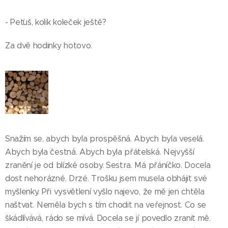
- Peťuš, kolik koleček ještě?
Za dvě hodinky hotovo.
Snažím se, abych byla prospěšná. Abych byla veselá.
Abych byla čestná. Abych byla přátelská. Nejvyšší
zranění je od blízké osoby. Sestra. Má přáníčko. Docela
dost nehorázné. Drzé. Trošku jsem musela obhájit své
myšlenky. Při vysvětlení vyšlo najevo, že mě jen chtěla
naštvat. Neměla bych s tím chodit na veřejnost. Co se
škádlívává, rádo se mívá. Docela se jí povedlo zranit mě.