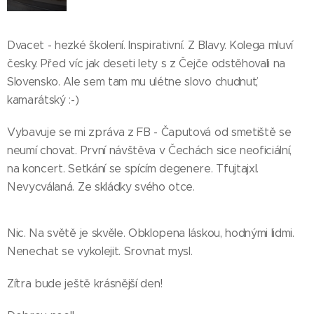
Dvacet - hezké školení. Inspirativní. Z Blavy. Kolega mluví
česky. Před víc jak deseti lety s z Čejče odstěhovali na
Slovensko. Ale sem tam mu ulétne slovo chudnuť,
kamarátský :-)
Vybavuje se mi zpráva z FB - Čaputová od smetiště se
neumí chovat. První návštěva v Čechách sice neoficiální,
na koncert. Setkání se spícím degenere. Tfujtajxl.
Nevycválaná. Ze skládky svého otce.
Nic. Na světě je skvěle. Obklopena láskou, hodnými lidmi.
Nenechat se vykolejit. Srovnat mysl.
Zítra bude ještě krásnější den!