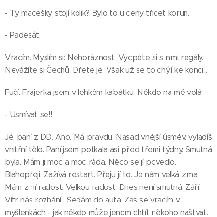
- Ty macešky stojí kolik? Bylo to u ceny třicet korun.
- Padesát.
Vracím. Myslím si: Nehoráznost. Vycpěte si s nimi regály.
Nevážíte si Čechů. Dřete je. Však už se to chýlí ke konci...
Fučí. Frajerka jsem v lehkém kabátku. Někdo na mě volá:
- Usmívat se!!
Jé, paní z DD. Ano. Má pravdu. Nasaď vnější úsměv, vyladíš
vnitřní tělo. Paní jsem potkala asi před třemi týdny. Smutná
byla. Mám ji moc a moc ráda. Něco se jí povedlo.
Blahopřeji. Zažívá restart. Přeju jí to. Je nám velká zima.
Mám z ní radost. Velkou radost. Dnes není smutná. Září.
Vítr nás rozhání. Sedám do auta. Zas se vracím v
myšlenkách - jak někdo může jenom chtít někoho naštvat.