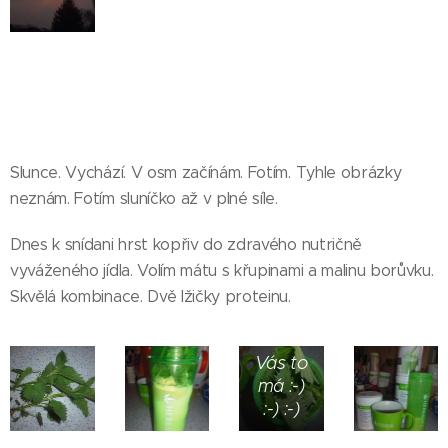
Slunce. Vychází. V osm začínám. Fotím. Tyhle obrázky
neznám. Fotím sluníčko až v plné síle.
Dnes k snídani hrst kopřiv do zdravého nutričně
vyváženého jídla. Volím mátu s křupinami a malinu borůvku.
Skvělá kombinace. Dvě lžičky proteinu.
Kdo z
Vás to
má :-)
:-) :-)