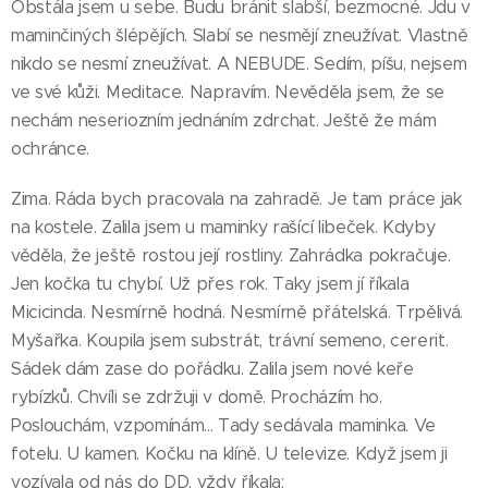
Obstála jsem u sebe. Budu bránit slabší, bezmocné. Jdu v
maminčiných šlépějích. Slabí se nesmějí zneužívat. Vlastně
nikdo se nesmí zneužívat. A NEBUDE. Sedím, píšu, nejsem
ve své kůži. Meditace. Napravím. Nevěděla jsem, že se
nechám neseriozním jednáním zdrchat. Ještě že mám
ochránce.
Zima. Ráda bych pracovala na zahradě. Je tam práce jak
na kostele. Zalila jsem u maminky rašící libeček. Kdyby
věděla, že ještě rostou její rostliny. Zahrádka pokračuje.
Jen kočka tu chybí. Už přes rok. Taky jsem jí říkala
Micicinda. Nesmírně hodná. Nesmírně přátelská. Trpělivá.
Myšařka. Koupila jsem substrát, trávní semeno, cererit.
Sádek dám zase do pořádku. Zalila jsem nové keře
rybízků. Chvíli se zdržuji v domě. Procházím ho.
Poslouchám, vzpomínám... Tady sedávala maminka. Ve
fotelu. U kamen. Kočku na klíně. U televize. Když jsem ji
vozívala od nás do DD, vždy říkala: