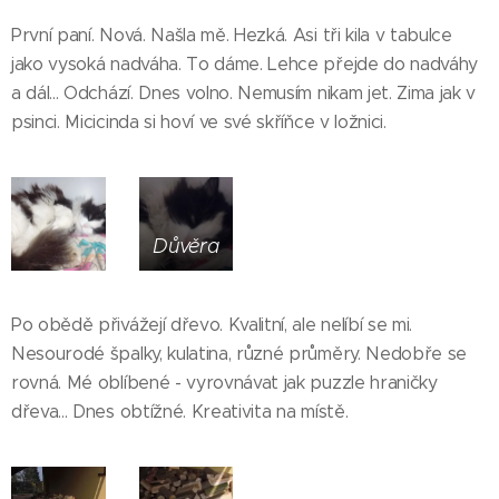
První paní. Nová. Našla mě. Hezká. Asi tři kila v tabulce
jako vysoká nadváha. To dáme. Lehce přejde do nadváhy
a dál... Odchází. Dnes volno. Nemusím nikam jet. Zima jak v
psinci. Micicinda si hoví ve své skříňce v ložnici.
Důvěra
Po obědě přivážejí dřevo. Kvalitní, ale nelíbí se mi.
Nesourodé špalky, kulatina, různé průměry. Nedobře se
rovná. Mé oblíbené - vyrovnávat jak puzzle hraničky
dřeva... Dnes obtížné. Kreativita na místě.