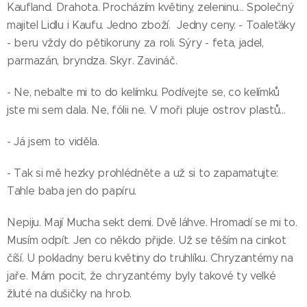
Kaufland. Drahota. Procházím květiny, zeleninu... Společný
majitel Lidlu i Kaufu. Jedno zboží. Jedny ceny. - Toaleťáky
- beru vždy do pětikoruny za roli. Sýry - feta, jadel,
parmazán, bryndza. Skyr. Zavináč.
- Ne, nebalte mi to do kelímku. Podívejte se, co kelímků
jste mi sem dala. Ne, fólii ne. V moři pluje ostrov plastů...
- Já jsem to viděla.
- Tak si mě hezky prohlédněte a už si to zapamatujte:
Tahle baba jen do papíru.
Nepiju. Mají Mucha sekt demi. Dvě láhve. Hromadí se mi to.
Musím odpít. Jen co někdo přijde. Už se těším na cinkot
číší. U pokladny beru květiny do truhlíku. Chryzantémy na
jaře. Mám pocit, že chryzantémy byly takové ty velké
žluté na dušičky na hrob.