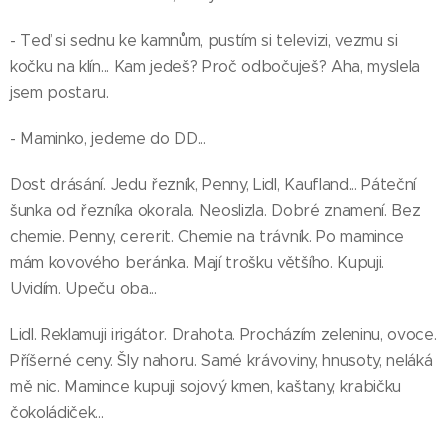
- Teď si sednu ke kamnům, pustím si televizi, vezmu si
kočku na klín... Kam jedeš? Proč odbočuješ? Aha, myslela
jsem postaru.
- Maminko, jedeme do DD...
Dost drásání. Jedu řezník, Penny, Lidl, Kaufland... Páteční
šunka od řezníka okorala. Neoslizla. Dobré znamení. Bez
chemie. Penny, cererit. Chemie na trávník. Po mamince
mám kovového beránka. Mají trošku většího. Kupuji.
Uvidím. Upeču oba...
Lidl. Reklamuji irigátor. Drahota. Procházím zeleninu, ovoce.
Příšerné ceny. Šly nahoru. Samé krávoviny, hnusoty, neláká
mě nic. Mamince kupuji sojový kmen, kaštany, krabičku
čokoládiček...