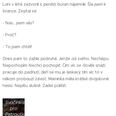
Loni v létě zazvonil s penězi buran nájemník. Šla jsem k
brance. Zeptal se:
- Nas... jsem vás?
- Proč?
- To jsem chtěl!
Dnes jsem to zažila podruhé. Jenže od svého. Nechápu.
Nepochopím Nechci pochopit. Čím víc se člověk snaží,
pracuje do padnutí, daří se mu, je laskavý, tím víc to v
Povedly
někom probouzí závist. Maminka měla krátké dvojslovné
se,
heslo. Napíšu slušně: Zadel políbit.
chlebíčky
dobré.
Svačinka
pro
Petrouška