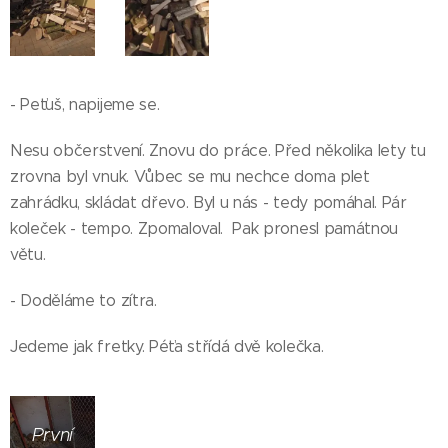
- Peťuš, napijeme se.
Nesu občerstvení. Znovu do práce. Před několika lety tu
zrovna byl vnuk. Vůbec se mu nechce doma plet
zahrádku, skládat dřevo. Byl u nás - tedy pomáhal. Pár
koleček - tempo. Zpomaloval. Pak pronesl památnou
větu.
- Doděláme to zítra.
Jedeme jak fretky. Péťa střídá dvě kolečka.
První