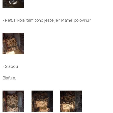
kóje
- Peťuš, kolik tam toho ještě je? Máme polovinu?
- Slabou.
Blafuje.