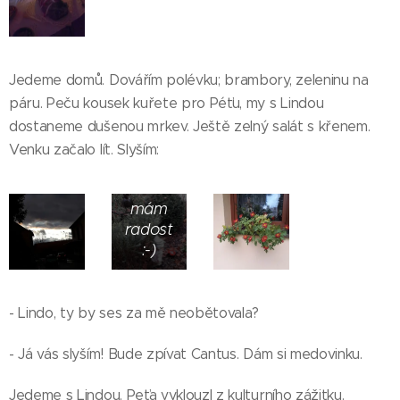
lidé
náhodně
tvrdili,
že se
Jedeme domů. Dovářím polévku; brambory, zeleninu na
rádi
páru. Peču kousek kuřete pro Péťu, my s Lindou
zastaví
u
dostaneme dušenou mrkev. Ještě zelný salát s křenem.
našeho
Venku začalo lít. Slyším:
plotu.
Tak to
mám
radost
:-)
- Lindo, ty by ses za mě neobětovala?
- Já vás slyším! Bude zpívat Cantus. Dám si medovinku.
Jedeme s Lindou. Peťa vyklouzl z kulturního zážitku.