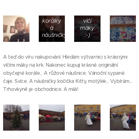
vlčích
jsem
máků
šla na
korálky
vlčí
a
máky
náušničky
:-)
A teď do víru nakupování. Hledám výtvarnici s krásnými
vlčími máky na krk. Nakonec kupuji krásné originální
obyčejné korále... A růžové náušnice. Vánoční sypané
čaje. Svíce. A náušničky kočička Kitty, motýlek... Vybírám...
Trhovkyně je obchodnice. A milá!