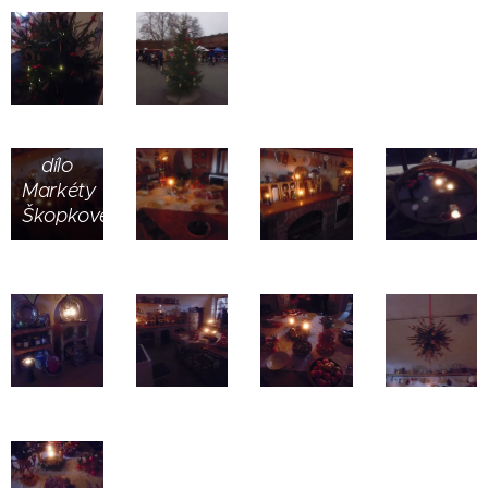
Kuchyně.
Vonělo
to tu.
Zařízení
také
dílo
Markéty
Škopkové
Dnes
mi dva