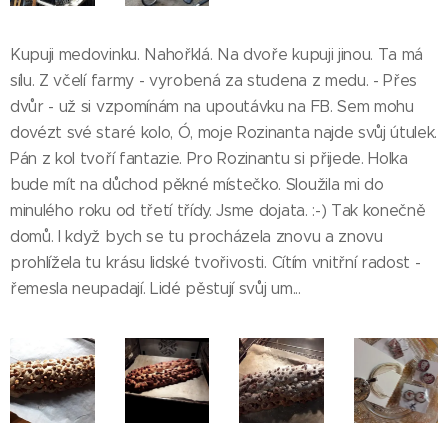
Kupuji medovinku. Nahořklá. Na dvoře kupuji jinou. Ta má
sílu. Z včelí farmy - vyrobená za studena z medu. - Přes
dvůr - už si vzpomínám na upoutávku na FB. Sem mohu
dovézt své staré kolo, Ó, moje Rozinanta najde svůj útulek.
Pán z kol tvoří fantazie. Pro Rozinantu si přijede. Holka
bude mít na důchod pěkné místečko. Sloužila mi do
minulého roku od třetí třídy. Jsme dojata. :-) Tak konečně
domů. I když bych se tu procházela znovu a znovu
prohlížela tu krásu lidské tvořivosti. Cítím vnitřní radost -
řemesla neupadají. Lidé pěstují svůj um...