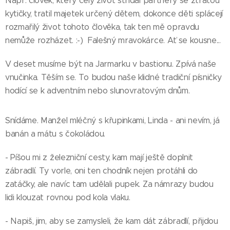
Např. člověk, který celý život střídal partnery se ztrátou
kytičky, tratil majetek určený dětem, dokonce děti splácejí
rozmařilý život tohoto člověka, tak ten mě opravdu
nemůže rozházet. :-) Falešný mravokárce. Ať se kousne...
V deset musíme být na Jarmarku v bastionu. Zpívá naše
vnučinka. Těším se. To budou naše klidné tradiční písničky
hodící se k adventním nebo slunovratovým dnům.
Snídáme. Manžel mléčný s křupinkami, Linda - ani nevím, já
banán a mátu s čokoládou.
- Píšou mi z železniční cesty, kam mají ještě doplnit
zábradlí. Ty vorle, oni ten chodník nejen protáhli do
zatáčky, ale navíc tam udělali pupek. Za námrazy budou
lidi klouzat rovnou pod kola vlaku.
- Napiš, jim, aby se zamysleli, že kam dát zábradlí, přijdou