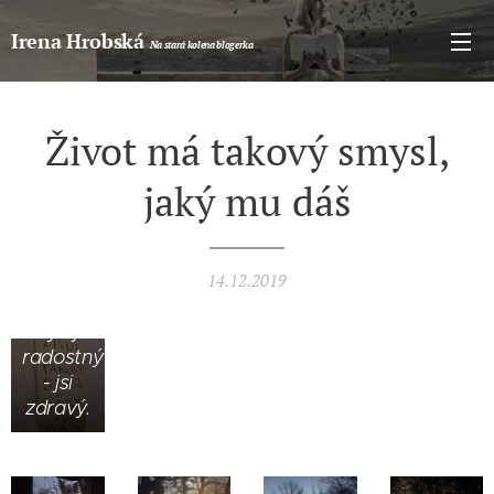
Irena Hrobská
Na stará kolena blogerka
Život má takový smysl,
Když jsi
jaký mu dáš
zapšklý,
jsi
náchylný
na
14.12.2019
nemoc.
Když jsi
radostný
- jsi
zdravý.