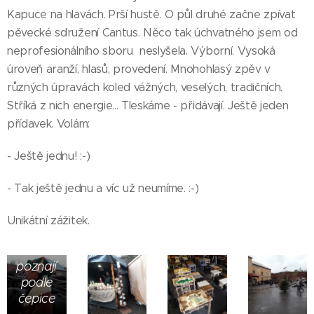
Kapuce na hlavách. Prší hustě. O půl druhé začne zpívat
pěvecké sdružení Cantus. Něco tak úchvatného jsem od
neprofesionálního sboru neslyšela. Výborní. Vysoká
úroveň aranží, hlasů, provedení. Mnohohlasý zpěv v
různých úpravách koled vážných, veselých, tradičních.
Stříká z nich energie... Tleskáme - přidávají. Ještě jeden
přídavek. Volám:
- Ještě jednu! :-)
- Tak ještě jednu a víc už neumíme. :-)
Unikátní zážitek.
Organizátoři
se
poznají
podle
čepice
Místo
Původně