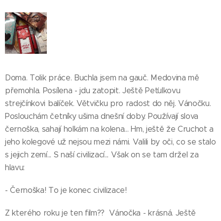
Doma. Tolik práce. Buchla jsem na gauč. Medovina mě
přemohla. Posílena - jdu zatopit. Ještě Peťulkovu
strejčínkovi balíček. Větvičku pro radost do něj. Vánočku.
Poslouchám četníky ušima dnešní doby. Používají slova
černoška, sahají holkám na kolena... Hm, ještě že Cruchot a
jeho kolegové už nejsou mezi námi. Valili by oči, co se stalo
s jejich zemí... S naší civilizací... Však on se tam držel za
hlavu:
- Černoška! To je konec civilizace!
Z kterého roku je ten film?? Vánočka - krásná. Ještě