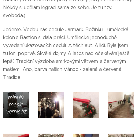
Někdy si udělám legraci sama ze sebe. Je tu tzv.
svoboda.)
Jedeme. Vedou nás cedule Jarmark. Božínku - umělecká
kolonie Bastion si dala práci. Umělecké jednoduché
vyvedení ukazovacích cedulí. A těch aut. A lidí. Byla jsem
tu loni poprvé. Skvělé dojmy. A letos nad očekávání ještě
lepší. Tradiční výzdoba smrkovými větvemi s červenými
Akademická
sochařka
mašlemi. Ano, barva našich Vánoc - zelená a červená.
Markéta
Tradice.
Škopková
měla
minulý
měsíc
vernisáž...