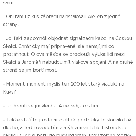
sami.
- Oni tam už kus zábradlí nainstalovali. Ale jen z jedné
strany...
- Jo, fakt zapomněli objednat signalizační kabel na Českou
Skalici. Chráničky mají připravené, ale nemají jimi co
protáhnout. O dva měsíce se prodlouží výluka; lidi mezi
Skalicí a Jaroměří nebudou mít vlakové spojení. A na druhé
straně se jim bortí most.
- Moment, moment, myslíš ten 200 let starý viadukt na
Kuks?
- Jo, hroutí se jim klenba. A nevědí, co s tím.
- Takže staří to postavili kvalitně, pod vlaky to sloužilo tak
dlouho, a teď novodobí inženýři zmrvili tuhle historickou
raritku. (Teď si beru do pusy inženýry, jindy zelené mozky.