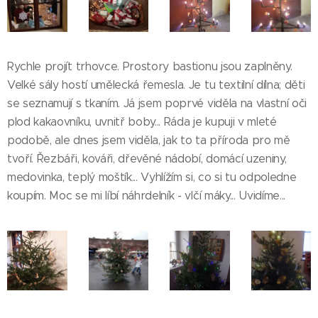
Rychle projít trhovce. Prostory bastionu jsou zaplněny.
Velké sály hostí umělecká řemesla. Je tu textilní dílna; děti
se seznamují s tkaním. Já jsem poprvé viděla na vlastní oči
plod kakaovníku, uvnitř boby... Ráda je kupuji v mleté
podobě, ale dnes jsem viděla, jak to ta příroda pro mě
tvoří. Řezbáři, kováři, dřevěné nádobí, domácí uzeniny,
medovinka, teplý moštík... Vyhlížím si, co si tu odpoledne
koupím. Moc se mi líbí náhrdelník - vlčí máky... Uvidíme...