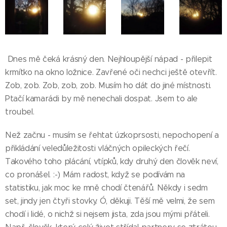
Dnes mě čeká krásný den. Nejhloupější nápad - přilepit
krmítko na okno ložnice. Zavřené oči nechci ještě otevřít.
Zob, zob. Zob, zob, zob. Musím ho dát do jiné místnosti.
Ptačí kamarádi by mě nenechali dospat. Jsem to ale
troubel.
Než začnu - musím se řehtat úzkoprsosti, nepochopení a
přikládání veledůležitosti vláčných opileckých řečí.
Takového toho plácání, vtípků, kdy druhý den člověk neví,
co pronášel. :-) Mám radost, když se podívám na
statistiku, jak moc ke mně chodí čtenářů. Někdy i sedm
set, jindy jen čtyři stovky. Ó, děkuji. Těší mě velmi, že sem
chodí i lidé, o nichž si nejsem jista, zda jsou mými přáteli.