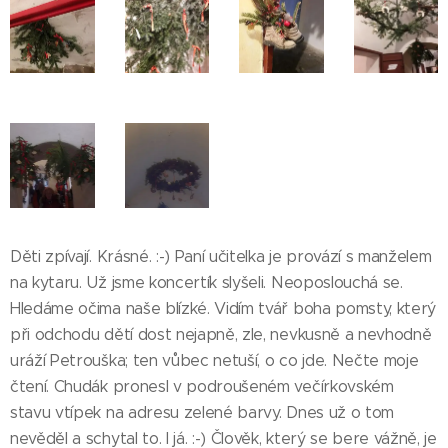
Děti zpívají. Krásné. :-) Paní učitelka je provází s manželem
na kytaru. Už jsme koncertík slyšeli. Neoposlouchá se.
Hledáme očima naše blízké. Vidím tvář boha pomsty, který
při odchodu dětí dost nejapně, zle, nevkusně a nevhodně
uráží Petrouška; ten vůbec netuší, o co jde. Nečte moje
čtení. Chudák pronesl v podroušeném večírkovském
stavu vtípek na adresu zelené barvy. Dnes už o tom
nevěděl a schytal to. I já. :-) Člověk, který se bere vážně, je