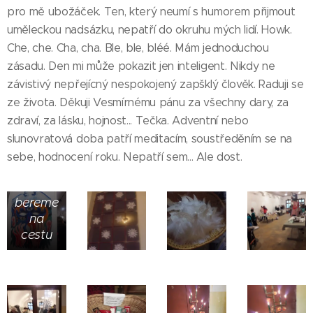
pro mě ubožáček. Ten, který neumí s humorem přijmout
uměleckou nadsázku, nepatří do okruhu mých lidí. Howk.
Che, che. Cha, cha. Ble, ble, bléé. Mám jednoduchou
zásadu. Den mi může pokazit jen inteligent. Nikdy ne
závistivý nepřejícný nespokojený zapšklý člověk. Raduji se
ze života. Děkuji Vesmírnému pánu za všechny dary, za
zdraví, za lásku, hojnost... Tečka. Adventní nebo
slunovratová doba patří meditacím, soustředěním se na
sebe, hodnocení roku. Nepatří sem... Ale dost.
Co si
bereme
na
cestu